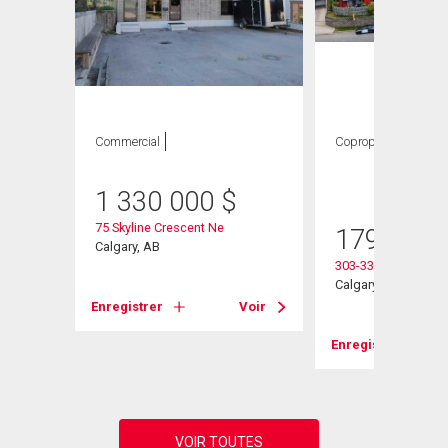
Commercial
Copropriété
1
CAC ,
1 SDB
heter
1 330 000
$
75 Skyline Crescent Ne
179 000
Calgary, AB
303-333 Garry Cres
Calgary, AB
Enregistrer
Voir
Voir
Enregistrer