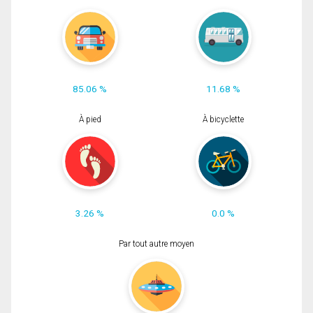
85.06 %
11.68 %
À pied
À bicyclette
3.26 %
0.0 %
Par tout autre moyen