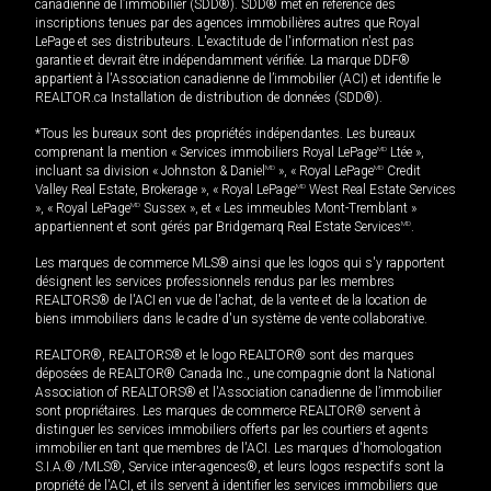
canadienne de l’immobilier (SDD®). SDD® met en référence des
inscriptions tenues par des agences immobilières autres que Royal
LePage et ses distributeurs. L'exactitude de l'information n'est pas
garantie et devrait être indépendamment vérifiée. La marque DDF®
appartient à l'Association canadienne de l’immobilier (ACI) et identifie le
REALTOR.ca Installation de distribution de données (SDD®).
*Tous les bureaux sont des propriétés indépendantes. Les bureaux
comprenant la mention « Services immobiliers Royal LePage
MD
Ltée »,
incluant sa division « Johnston & Daniel
MD
», « Royal LePage
MD
Credit
Valley Real Estate, Brokerage », « Royal LePage
MD
West Real Estate Services
», « Royal LePage
MD
Sussex », et « Les immeubles Mont-Tremblant »
appartiennent et sont gérés par Bridgemarq Real Estate Services
MD
.
Les marques de commerce MLS® ainsi que les logos qui s'y rapportent
désignent les services professionnels rendus par les membres
REALTORS® de l'ACI en vue de l'achat, de la vente et de la location de
biens immobiliers dans le cadre d'un système de vente collaborative.
REALTOR®, REALTORS® et le logo REALTOR® sont des marques
déposées de REALTOR® Canada Inc., une compagnie dont la National
Association of REALTORS® et l'Association canadienne de l’immobilier
sont propriétaires. Les marques de commerce REALTOR® servent à
distinguer les services immobiliers offerts par les courtiers et agents
immobilier en tant que membres de l'ACI. Les marques d'homologation
S.I.A.® /MLS®, Service inter-agences®, et leurs logos respectifs sont la
propriété de l'ACI, et ils servent à identifier les services immobiliers que