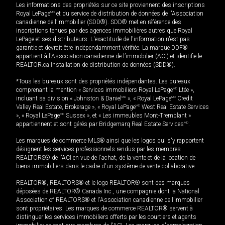
Les informations des propriétés sur ce site proviennent des inscriptions
Royal LePage
MD
et du service de distribution de données de l'Association
canadienne de l’immobilier (SDD®). SDD® met en référence des
inscriptions tenues par des agences immobilières autres que Royal
LePage et ses distributeurs. L'exactitude de l'information n'est pas
garantie et devrait être indépendamment vérifiée. La marque DDF®
appartient à l'Association canadienne de l’immobilier (ACI) et identifie le
REALTOR.ca Installation de distribution de données (SDD®).
*Tous les bureaux sont des propriétés indépendantes. Les bureaux
comprenant la mention « Services immobiliers Royal LePage
MD
Ltée »,
incluant sa division « Johnston & Daniel
MD
», « Royal LePage
MD
Credit
Valley Real Estate, Brokerage », « Royal LePage
MD
West Real Estate Services
», « Royal LePage
MD
Sussex », et « Les immeubles Mont-Tremblant »
appartiennent et sont gérés par Bridgemarq Real Estate Services
MD
.
Les marques de commerce MLS® ainsi que les logos qui s'y rapportent
désignent les services professionnels rendus par les membres
REALTORS® de l'ACI en vue de l'achat, de la vente et de la location de
biens immobiliers dans le cadre d'un système de vente collaborative.
REALTOR®, REALTORS® et le logo REALTOR® sont des marques
déposées de REALTOR® Canada Inc., une compagnie dont la National
Association of REALTORS® et l'Association canadienne de l’immobilier
sont propriétaires. Les marques de commerce REALTOR® servent à
distinguer les services immobiliers offerts par les courtiers et agents