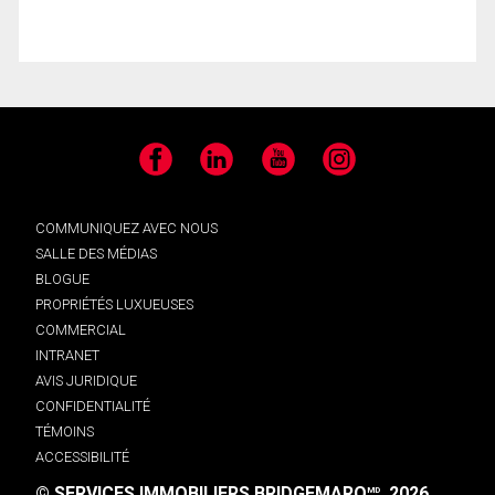
Facebook
LinkedIn
YouTube
Instagram
COMMUNIQUEZ AVEC NOUS
SALLE DES MÉDIAS
BLOGUE
PROPRIÉTÉS LUXUEUSES
COMMERCIAL
INTRANET
AVIS JURIDIQUE
CONFIDENTIALITÉ
TÉMOINS
ACCESSIBILITÉ
© SERVICES IMMOBILIERS BRIDGEMARQ
, 2026.
MD