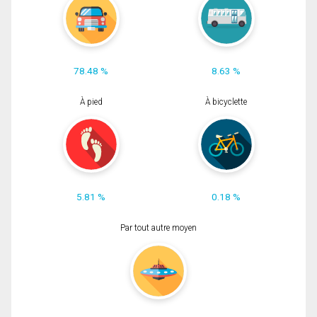
78.48 %
8.63 %
À pied
À bicyclette
5.81 %
0.18 %
Par tout autre moyen