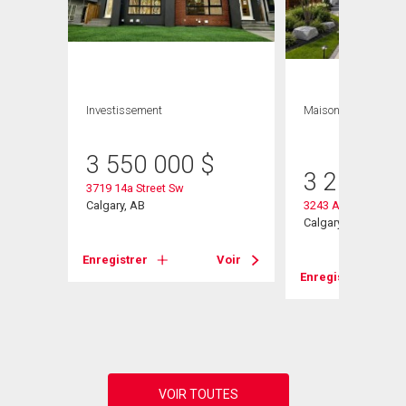
Investissement
Maison
7 CAC , 5
SDB
3 550 000
$
3 250 00
3719 14a Street Sw
Calgary, AB
3243 Alfege Street
Calgary, AB
Enregistrer
Voir
Voir
Enregistrer