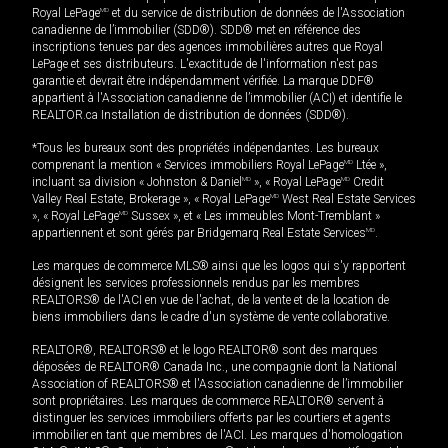
Royal LePage
MD
et du service de distribution de données de l'Association
canadienne de l’immobilier (SDD®). SDD® met en référence des
inscriptions tenues par des agences immobilières autres que Royal
LePage et ses distributeurs. L'exactitude de l'information n'est pas
garantie et devrait être indépendamment vérifiée. La marque DDF®
appartient à l'Association canadienne de l’immobilier (ACI) et identifie le
REALTOR.ca Installation de distribution de données (SDD®).
*Tous les bureaux sont des propriétés indépendantes. Les bureaux
comprenant la mention « Services immobiliers Royal LePage
MD
Ltée »,
incluant sa division « Johnston & Daniel
MD
», « Royal LePage
MD
Credit
Valley Real Estate, Brokerage », « Royal LePage
MD
West Real Estate Services
», « Royal LePage
MD
Sussex », et « Les immeubles Mont-Tremblant »
appartiennent et sont gérés par Bridgemarq Real Estate Services
MD
.
Les marques de commerce MLS® ainsi que les logos qui s'y rapportent
désignent les services professionnels rendus par les membres
REALTORS® de l'ACI en vue de l'achat, de la vente et de la location de
biens immobiliers dans le cadre d'un système de vente collaborative.
REALTOR®, REALTORS® et le logo REALTOR® sont des marques
déposées de REALTOR® Canada Inc., une compagnie dont la National
Association of REALTORS® et l'Association canadienne de l’immobilier
sont propriétaires. Les marques de commerce REALTOR® servent à
distinguer les services immobiliers offerts par les courtiers et agents
immobilier en tant que membres de l'ACI. Les marques d'homologation