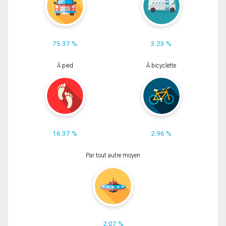
75.37 %
3.23 %
À pied
À bicyclette
16.37 %
2.96 %
Par tout autre moyen
2.07 %