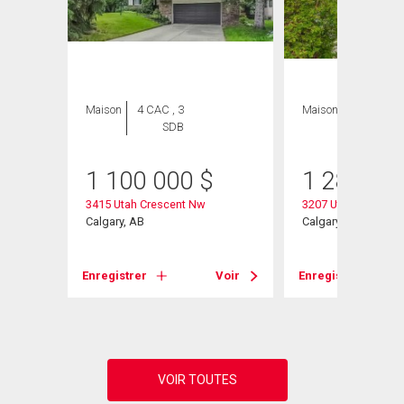
Maison
4 CAC , 3
Maison
5 CAC , 4
SDB
SDB
1 100 000
$
1 280 00
 Nw
3415 Utah Crescent Nw
3207 Utah Place Nw
Calgary, AB
Calgary, AB
Voir
Enregistrer
Voir
Enregistrer