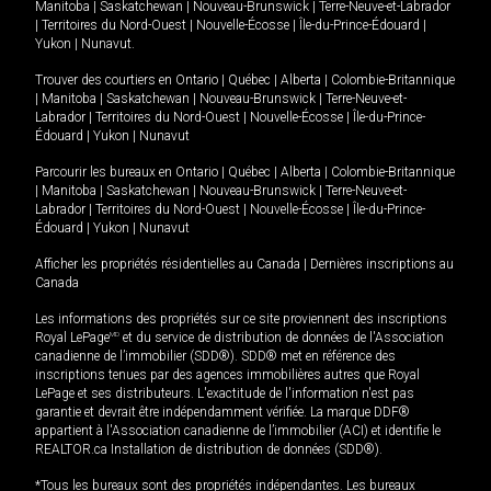
Manitoba
|
Saskatchewan
|
Nouveau-Brunswick
|
Terre-Neuve-et-Labrador
|
Territoires du Nord-Ouest
|
Nouvelle-Écosse
|
Île-du-Prince-Édouard
|
Yukon
|
Nunavut
.
Trouver des courtiers en
Ontario
|
Québec
|
Alberta
|
Colombie-Britannique
|
Manitoba
|
Saskatchewan
|
Nouveau-Brunswick
|
Terre-Neuve-et-
Labrador
|
Territoires du Nord-Ouest
|
Nouvelle-Écosse
|
Île-du-Prince-
Édouard
|
Yukon
|
Nunavut
Parcourir les bureaux en
Ontario
|
Québec
|
Alberta
|
Colombie-Britannique
|
Manitoba
|
Saskatchewan
|
Nouveau-Brunswick
|
Terre-Neuve-et-
Labrador
|
Territoires du Nord-Ouest
|
Nouvelle-Écosse
|
Île-du-Prince-
Édouard
|
Yukon
|
Nunavut
Afficher les propriétés résidentielles au Canada
|
Dernières inscriptions au
Canada
Les informations des propriétés sur ce site proviennent des inscriptions
Royal LePage
MD
et du service de distribution de données de l'Association
canadienne de l’immobilier (SDD®). SDD® met en référence des
inscriptions tenues par des agences immobilières autres que Royal
LePage et ses distributeurs. L'exactitude de l'information n'est pas
garantie et devrait être indépendamment vérifiée. La marque DDF®
appartient à l'Association canadienne de l’immobilier (ACI) et identifie le
REALTOR.ca Installation de distribution de données (SDD®).
*Tous les bureaux sont des propriétés indépendantes. Les bureaux