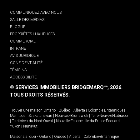
COMMUNIQUEZ AVEC NOUS
SALLE DES MÉDIAS
BLOGUE
PROPRIÉTÉS LUXUEUSES
COMMERCIAL
INTRANET
AVIS JURIDIQUE
CONFIDENTIALITÉ
TÉMOINS
ACCESSIBILITÉ
© SERVICES IMMOBILIERS BRIDGEMARQ
, 2026.
MD
TOUS DROITS RÉSERVÉS.
Trouver une maison
Ontario
|
Québec
|
Alberta
|
Colombie-Britannique
|
Manitoba
|
Saskatchewan
|
Nouveau-Brunswick
|
Terre-Neuve-et-Labrador
|
Territoires du Nord-Ouest
|
Nouvelle-Écosse
|
Île-du-Prince-Édouard
|
Yukon
|
Nunavut
.
Maisons à louer -
Ontario
|
Québec
|
Alberta
|
Colombie-Britannique
|