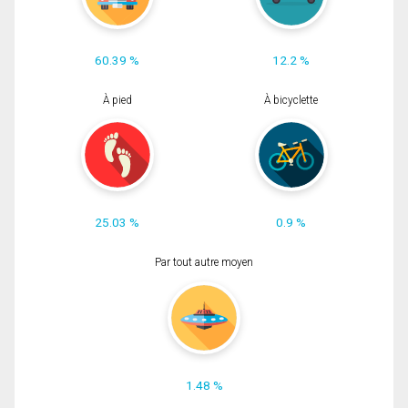
60.39 %
12.2 %
À pied
À bicyclette
25.03 %
0.9 %
Par tout autre moyen
1.48 %