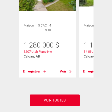
Maison
5 CAC , 4
Maison
4 CAC , 3
SDB
SDB
1 280 000
$
1 100 00
3207 Utah Place Nw
3415 Utah Crescen
Calgary, AB
Calgary, AB
Enregistrer
Voir
Enregistrer
Voir