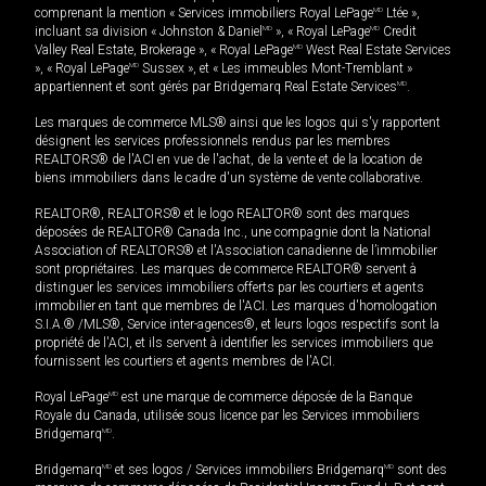
comprenant la mention « Services immobiliers Royal LePage
MD
Ltée »,
incluant sa division « Johnston & Daniel
MD
», « Royal LePage
MD
Credit
Valley Real Estate, Brokerage », « Royal LePage
MD
West Real Estate Services
», « Royal LePage
MD
Sussex », et « Les immeubles Mont-Tremblant »
appartiennent et sont gérés par Bridgemarq Real Estate Services
MD
.
Les marques de commerce MLS® ainsi que les logos qui s'y rapportent
désignent les services professionnels rendus par les membres
REALTORS® de l'ACI en vue de l'achat, de la vente et de la location de
biens immobiliers dans le cadre d'un système de vente collaborative.
REALTOR®, REALTORS® et le logo REALTOR® sont des marques
déposées de REALTOR® Canada Inc., une compagnie dont la National
Association of REALTORS® et l'Association canadienne de l’immobilier
sont propriétaires. Les marques de commerce REALTOR® servent à
distinguer les services immobiliers offerts par les courtiers et agents
immobilier en tant que membres de l'ACI. Les marques d'homologation
S.I.A.® /MLS®, Service inter-agences®, et leurs logos respectifs sont la
propriété de l'ACI, et ils servent à identifier les services immobiliers que
fournissent les courtiers et agents membres de l'ACI.
Royal LePage
MD
est une marque de commerce déposée de la Banque
Royale du Canada, utilisée sous licence par les Services immobiliers
Bridgemarq
MD
.
Bridgemarq
MD
et ses logos / Services immobiliers Bridgemarq
MD
sont des