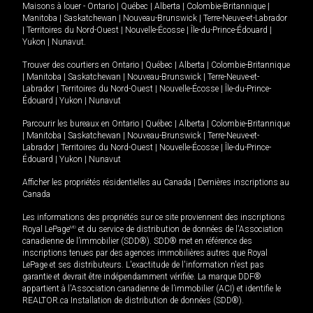
Maisons à louer -
Ontario
|
Québec
|
Alberta
|
Colombie-Britannique
|
Manitoba
|
Saskatchewan
|
Nouveau-Brunswick
|
Terre-Neuve-et-Labrador
|
Territoires du Nord-Ouest
|
Nouvelle-Écosse
|
Île-du-Prince-Édouard
|
Yukon
|
Nunavut
.
Trouver des courtiers en
Ontario
|
Québec
|
Alberta
|
Colombie-Britannique
|
Manitoba
|
Saskatchewan
|
Nouveau-Brunswick
|
Terre-Neuve-et-
Labrador
|
Territoires du Nord-Ouest
|
Nouvelle-Écosse
|
Île-du-Prince-
Édouard
|
Yukon
|
Nunavut
Parcourir les bureaux en
Ontario
|
Québec
|
Alberta
|
Colombie-Britannique
|
Manitoba
|
Saskatchewan
|
Nouveau-Brunswick
|
Terre-Neuve-et-
Labrador
|
Territoires du Nord-Ouest
|
Nouvelle-Écosse
|
Île-du-Prince-
Édouard
|
Yukon
|
Nunavut
Afficher les propriétés résidentielles au Canada
|
Dernières inscriptions au
Canada
Les informations des propriétés sur ce site proviennent des inscriptions
Royal LePage
MD
et du service de distribution de données de l'Association
canadienne de l’immobilier (SDD®). SDD® met en référence des
inscriptions tenues par des agences immobilières autres que Royal
LePage et ses distributeurs. L'exactitude de l'information n'est pas
garantie et devrait être indépendamment vérifiée. La marque DDF®
appartient à l'Association canadienne de l’immobilier (ACI) et identifie le
REALTOR.ca Installation de distribution de données (SDD®).