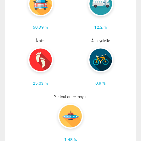
60.39 %
12.2 %
À pied
À bicyclette
25.03 %
0.9 %
Par tout autre moyen
1.48 %