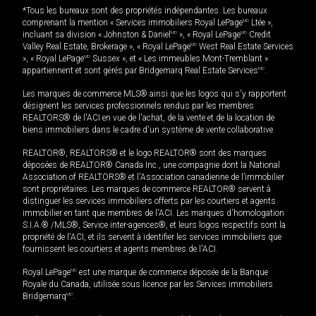
*Tous les bureaux sont des propriétés indépendantes. Les bureaux
comprenant la mention « Services immobiliers Royal LePage
MD
Ltée »,
incluant sa division « Johnston & Daniel
MD
», « Royal LePage
MD
Credit
Valley Real Estate, Brokerage », « Royal LePage
MD
West Real Estate Services
», « Royal LePage
MD
Sussex », et « Les immeubles Mont-Tremblant »
appartiennent et sont gérés par Bridgemarq Real Estate Services
MD
.
Les marques de commerce MLS® ainsi que les logos qui s'y rapportent
désignent les services professionnels rendus par les membres
REALTORS® de l'ACI en vue de l'achat, de la vente et de la location de
biens immobiliers dans le cadre d'un système de vente collaborative.
REALTOR®, REALTORS® et le logo REALTOR® sont des marques
déposées de REALTOR® Canada Inc., une compagnie dont la National
Association of REALTORS® et l'Association canadienne de l’immobilier
sont propriétaires. Les marques de commerce REALTOR® servent à
distinguer les services immobiliers offerts par les courtiers et agents
immobilier en tant que membres de l'ACI. Les marques d'homologation
S.I.A.® /MLS®, Service inter-agences®, et leurs logos respectifs sont la
propriété de l'ACI, et ils servent à identifier les services immobiliers que
fournissent les courtiers et agents membres de l'ACI.
Royal LePage
MD
est une marque de commerce déposée de la Banque
Royale du Canada, utilisée sous licence par les Services immobiliers
Bridgemarq
MD
.