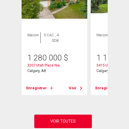
Maison
5 CAC , 4
Maison
4 CAC , 3
SDB
SDB
1 280 000
$
1 100 00
3207 Utah Place Nw
3415 Utah Crescen
Calgary, AB
Calgary, AB
Enregistrer
Voir
Enregistrer
Voir