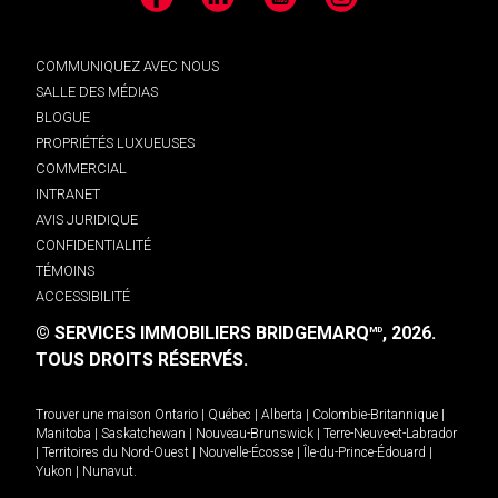
Facebook
LinkedIn
YouTube
Instagram
COMMUNIQUEZ AVEC NOUS
SALLE DES MÉDIAS
BLOGUE
PROPRIÉTÉS LUXUEUSES
COMMERCIAL
INTRANET
AVIS JURIDIQUE
CONFIDENTIALITÉ
TÉMOINS
ACCESSIBILITÉ
© SERVICES IMMOBILIERS BRIDGEMARQ
, 2026.
MD
TOUS DROITS RÉSERVÉS.
Trouver une maison
Ontario
|
Québec
|
Alberta
|
Colombie-Britannique
|
Manitoba
|
Saskatchewan
|
Nouveau-Brunswick
|
Terre-Neuve-et-Labrador
|
Territoires du Nord-Ouest
|
Nouvelle-Écosse
|
Île-du-Prince-Édouard
|
Yukon
|
Nunavut
.