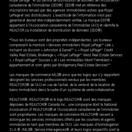
Royal LePage
et du service de distribution de données de l'Association
canadienne de l’immobilier (SDD®). SDD® met en référence des
inscriptions tenues par des agences immobilières autres que Royal
LePage et ses distributeurs. L'exactitude de l'information n'est pas
garantie et devrait être indépendamment vérifiée. La marque DDF®
appartient à l'Association canadienne de l’immobilier (ACI) et identifie le
REALTOR.ca Installation de distribution de données (SDD®).
*Tous les bureaux sont des propriétés indépendantes. Les bureaux
comprenant la mention « Services immobiliers Royal LePage
MD
Ltée »,
incluant sa division « Johnston & Daniel
MD
», « Royal LePage
MD
Credit
Valley Real Estate, Brokerage », « Royal LePage
MD
West Real Estate Services
», « Royal LePage
MD
Sussex », et « Les immeubles Mont-Tremblant »
appartiennent et sont gérés par Bridgemarq Real Estate Services
MD
.
Les marques de commerce MLS® ainsi que les logos qui s'y rapportent
désignent les services professionnels rendus par les membres
REALTORS® de l'ACI en vue de l'achat, de la vente et de la location de
biens immobiliers dans le cadre d'un système de vente collaborative.
REALTOR®, REALTORS® et le logo REALTOR® sont des marques
déposées de REALTOR® Canada Inc., une compagnie dont la National
Association of REALTORS® et l'Association canadienne de l’immobilier
sont propriétaires. Les marques de commerce REALTOR® servent à
distinguer les services immobiliers offerts par les courtiers et agents
immobilier en tant que membres de l'ACI. Les marques d'homologation
S.I.A.® /MLS®, Service inter-agences®, et leurs logos respectifs sont la