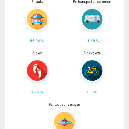
En auto
En transport en commun
85.06 %
11.68 %
À pied
À bicyclette
3.26 %
0.0 %
Par tout autre moyen