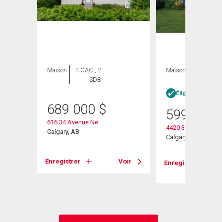
Maison
4 CAC , 2
Maison
2 CAC , 2
SDB
SDB
Éligible Louer po
689 000
$
599 000
616 34 Avenue Ne
4420 3 Street Ne
Calgary, AB
Calgary, AB
Voir
Enregistrer
Voir
Enregistrer