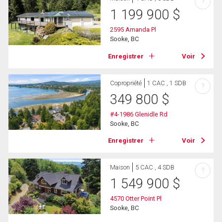
?
1 199 900
$
2595 Amanda Pl
Sooke, BC
Enregistrer
Voir
Copropriété
1 CAC , 1 SDB
?
349 800
$
#4-1986 Glenidle Rd
Sooke, BC
Enregistrer
Voir
Maison
5 CAC , 4 SDB
?
1 549 900
$
4570 Otter Point Pl
Sooke, BC