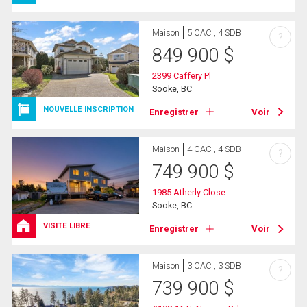
Maison
5 CAC , 4 SDB
?
849 900
$
2399 Caffery Pl
Sooke, BC
NOUVELLE INSCRIPTION
Enregistrer
Voir
Maison
4 CAC , 4 SDB
?
749 900
$
1985 Atherly Close
Sooke, BC
VISITE LIBRE
Enregistrer
Voir
Maison
3 CAC , 3 SDB
?
739 900
$