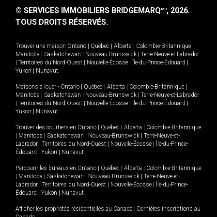
© SERVICES IMMOBILIERS BRIDGEMARQ
, 2026.
MD
TOUS DROITS RÉSERVÉS.
Trouver une maison
Ontario
|
Québec
|
Alberta
|
Colombie-Britannique
|
Manitoba
|
Saskatchewan
|
Nouveau-Brunswick
|
Terre-Neuve-et-Labrador
|
Territoires du Nord-Ouest
|
Nouvelle-Écosse
|
Île-du-Prince-Édouard
|
Yukon
|
Nunavut
.
Maisons à louer -
Ontario
|
Québec
|
Alberta
|
Colombie-Britannique
|
Manitoba
|
Saskatchewan
|
Nouveau-Brunswick
|
Terre-Neuve-et-Labrador
|
Territoires du Nord-Ouest
|
Nouvelle-Écosse
|
Île-du-Prince-Édouard
|
Yukon
|
Nunavut
.
Trouver des courtiers en
Ontario
|
Québec
|
Alberta
|
Colombie-Britannique
|
Manitoba
|
Saskatchewan
|
Nouveau-Brunswick
|
Terre-Neuve-et-
Labrador
|
Territoires du Nord-Ouest
|
Nouvelle-Écosse
|
Île-du-Prince-
Édouard
|
Yukon
|
Nunavut
Parcourir les bureaux en
Ontario
|
Québec
|
Alberta
|
Colombie-Britannique
|
Manitoba
|
Saskatchewan
|
Nouveau-Brunswick
|
Terre-Neuve-et-
Labrador
|
Territoires du Nord-Ouest
|
Nouvelle-Écosse
|
Île-du-Prince-
Édouard
|
Yukon
|
Nunavut
Afficher les propriétés résidentielles au Canada
|
Dernières inscriptions au