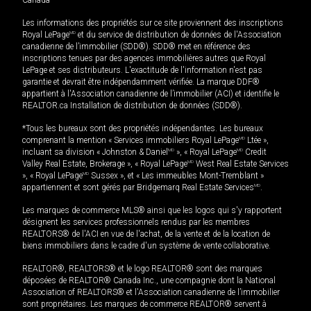
Canada
Les informations des propriétés sur ce site proviennent des inscriptions
Royal LePage
MD
et du service de distribution de données de l'Association
canadienne de l’immobilier (SDD®). SDD® met en référence des
inscriptions tenues par des agences immobilières autres que Royal
LePage et ses distributeurs. L'exactitude de l'information n'est pas
garantie et devrait être indépendamment vérifiée. La marque DDF®
appartient à l'Association canadienne de l’immobilier (ACI) et identifie le
REALTOR.ca Installation de distribution de données (SDD®).
*Tous les bureaux sont des propriétés indépendantes. Les bureaux
comprenant la mention « Services immobiliers Royal LePage
MD
Ltée »,
incluant sa division « Johnston & Daniel
MD
», « Royal LePage
MD
Credit
Valley Real Estate, Brokerage », « Royal LePage
MD
West Real Estate Services
», « Royal LePage
MD
Sussex », et « Les immeubles Mont-Tremblant »
appartiennent et sont gérés par Bridgemarq Real Estate Services
MD
.
Les marques de commerce MLS® ainsi que les logos qui s'y rapportent
désignent les services professionnels rendus par les membres
REALTORS® de l'ACI en vue de l'achat, de la vente et de la location de
biens immobiliers dans le cadre d'un système de vente collaborative.
REALTOR®, REALTORS® et le logo REALTOR® sont des marques
déposées de REALTOR® Canada Inc., une compagnie dont la National
Association of REALTORS® et l'Association canadienne de l’immobilier
sont propriétaires. Les marques de commerce REALTOR® servent à