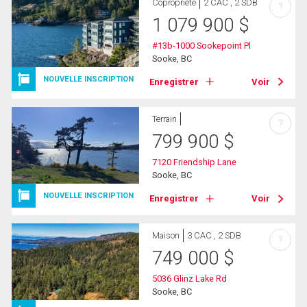
Copropriété
2 CAC , 2 SDB
?
1 079 900
$
#13b-1000 Sookepoint Pl
Sooke, BC
NOUVELLE INSCRIPTION
Enregistrer
Voir
Terrain
?
799 900
$
7120 Friendship Lane
Sooke, BC
NOUVELLE INSCRIPTION
Enregistrer
Voir
Maison
3 CAC , 2 SDB
?
749 000
$
5036 Glinz Lake Rd
Sooke, BC