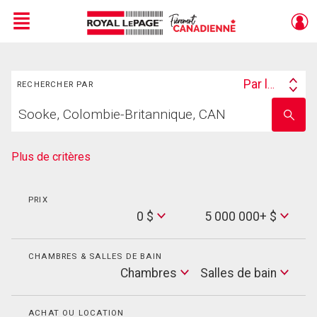
Menu
Rechercher
Live
En Direct
Par lieu
RECHERCHER PAR
Search
Trouvez
By
Entrez
votre
le
foyer
nom
de
Plus de critères
l'école
PRIX
Min
0 $
5 000 000+ $
Price
Max
Price
CHAMBRES & SALLES DE BAIN
Cham
Chambres
Salles de bain
Salles
de
bain
ACHAT OU LOCATION