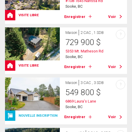
#108-1645 Narissa Rd
Sooke, BC
VISITE LIBRE
Enregistrer
Voir
Maison
2 CAC , 1 SDB
?
729 900
$
5353 Mt. Matheson Rd
Sooke, BC
VISITE LIBRE
Enregistrer
Voir
Maison
3 CAC , 3 SDB
?
549 800
$
6869 Laura's Lane
Sooke, BC
NOUVELLE INSCRIPTION
Enregistrer
Voir