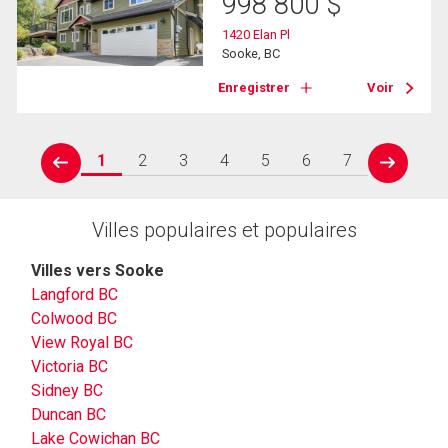
998 800
$
1420 Elan Pl
Sooke, BC
Enregistrer
Voir
1
2
3
4
5
6
7
prev
next
Villes populaires et populaires
Villes vers Sooke
Langford BC
Colwood BC
View Royal BC
Victoria BC
Sidney BC
Duncan BC
Lake Cowichan BC