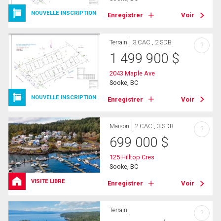
NOUVELLE INSCRIPTION
Enregistrer
Voir
Terrain
3 CAC , 2 SDB
?
1 499 900
$
2043 Maple Ave
Sooke, BC
NOUVELLE INSCRIPTION
Enregistrer
Voir
Maison
2 CAC , 3 SDB
?
699 000
$
125 Hilltop Cres
Sooke, BC
VISITE LIBRE
Enregistrer
Voir
Terrain
?