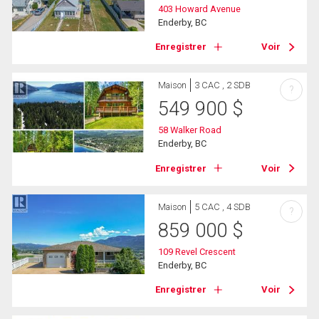
403 Howard Avenue
Enderby, BC
Enregistrer
Voir
Maison
3 CAC , 2 SDB
?
549 900
$
58 Walker Road
Enderby, BC
Enregistrer
Voir
Maison
5 CAC , 4 SDB
?
859 000
$
109 Revel Crescent
Enderby, BC
Enregistrer
Voir