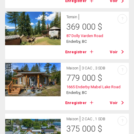
Enregistrer
Voir
Terrain
?
369 000
$
87 Dolly Varden Road
Enderby, BC
Enregistrer
Voir
Maison
3 CAC , 3 SDB
?
779 000
$
1665 Enderby Mabel Lake Road
Enderby, BC
Enregistrer
Voir
Maison
2 CAC , 1 SDB
?
375 000
$