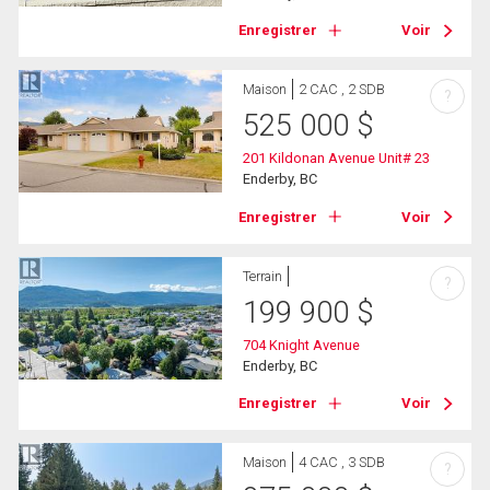
Enregistrer
Voir
Maison
2 CAC , 2 SDB
?
525 000
$
201 Kildonan Avenue Unit# 23
Enderby, BC
Enregistrer
Voir
Terrain
?
199 900
$
704 Knight Avenue
Enderby, BC
Enregistrer
Voir
Maison
4 CAC , 3 SDB
?