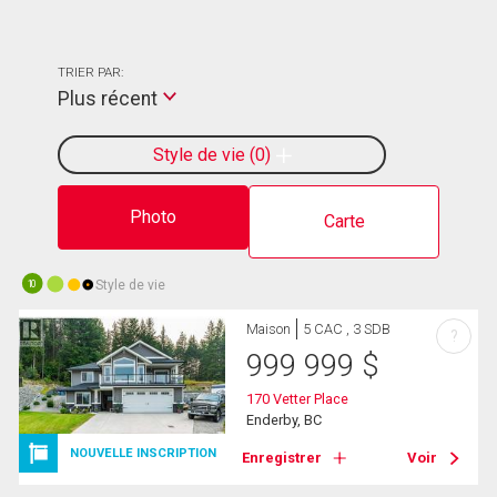
TRIER PAR:
Plus récent
Style de vie
0
Photo
Carte
Style de vie
10
Maison
5 CAC , 3 SDB
?
999 999
$
170 Vetter Place
Enderby, BC
NOUVELLE INSCRIPTION
Enregistrer
Voir