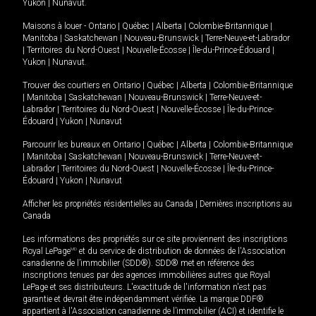
Yukon
|
Nunavut
.
Maisons à louer -
Ontario
|
Québec
|
Alberta
|
Colombie-Britannique
|
Manitoba
|
Saskatchewan
|
Nouveau-Brunswick
|
Terre-Neuve-et-Labrador
|
Territoires du Nord-Ouest
|
Nouvelle-Écosse
|
Île-du-Prince-Édouard
|
Yukon
|
Nunavut
.
Trouver des courtiers en
Ontario
|
Québec
|
Alberta
|
Colombie-Britannique
|
Manitoba
|
Saskatchewan
|
Nouveau-Brunswick
|
Terre-Neuve-et-
Labrador
|
Territoires du Nord-Ouest
|
Nouvelle-Écosse
|
Île-du-Prince-
Édouard
|
Yukon
|
Nunavut
Parcourir les bureaux en
Ontario
|
Québec
|
Alberta
|
Colombie-Britannique
|
Manitoba
|
Saskatchewan
|
Nouveau-Brunswick
|
Terre-Neuve-et-
Labrador
|
Territoires du Nord-Ouest
|
Nouvelle-Écosse
|
Île-du-Prince-
Édouard
|
Yukon
|
Nunavut
Afficher les propriétés résidentielles au Canada
|
Dernières inscriptions au
Canada
Les informations des propriétés sur ce site proviennent des inscriptions
Royal LePage
MD
et du service de distribution de données de l'Association
canadienne de l’immobilier (SDD®). SDD® met en référence des
inscriptions tenues par des agences immobilières autres que Royal
LePage et ses distributeurs. L'exactitude de l'information n'est pas
garantie et devrait être indépendamment vérifiée. La marque DDF®
appartient à l'Association canadienne de l’immobilier (ACI) et identifie le