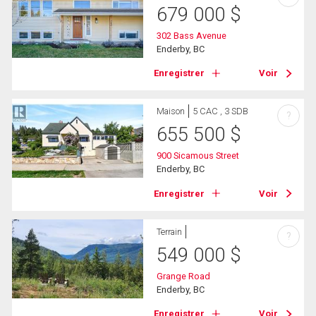
679 000
$
302 Bass Avenue
Enderby, BC
Enregistrer
Voir
Maison
5 CAC , 3 SDB
?
655 500
$
900 Sicamous Street
Enderby, BC
Enregistrer
Voir
Terrain
?
549 000
$
Grange Road
Enderby, BC
Enregistrer
Voir