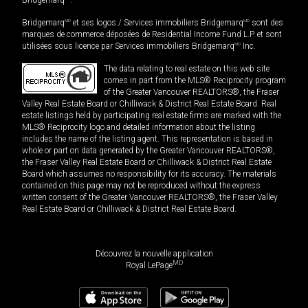
Bridgemarq
MD
et ses logos / Services immobiliers Bridgemarq
MD
sont des
marques de commerce déposées de Residential Income Fund L.P. et sont
utilisées sous licence par Services immobiliers Bridgemarq
MD
Inc.
The data relating to real estate on this web site
comes in part from the MLS® Reciprocity program
of the Greater Vancouver REALTORS®, the Fraser
Valley Real Estate Board or Chilliwack & District Real Estate Board. Real
estate listings held by participating real estate firms are marked with the
MLS® Reciprocity logo and detailed information about the listing
includes the name of the listing agent. This representation is based in
whole or part on data generated by the Greater Vancouver REALTORS®,
the Fraser Valley Real Estate Board or Chilliwack & District Real Estate
Board which assumes no responsibility for its accuracy. The materials
contained on this page may not be reproduced without the express
written consent of the Greater Vancouver REALTORS®, the Fraser Valley
Real Estate Board or Chilliwack & District Real Estate Board.
Découvrez la nouvelle application
MD
Royal LePage