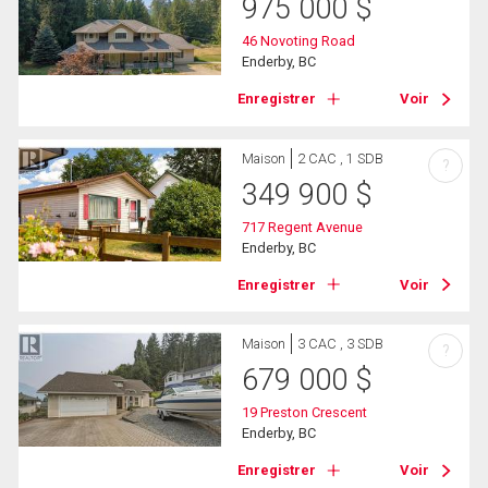
975 000
$
46 Novoting Road
Enderby, BC
Enregistrer
Voir
Maison
2 CAC , 1 SDB
?
349 900
$
717 Regent Avenue
Enderby, BC
Enregistrer
Voir
Maison
3 CAC , 3 SDB
?
679 000
$
19 Preston Crescent
Enderby, BC
Enregistrer
Voir