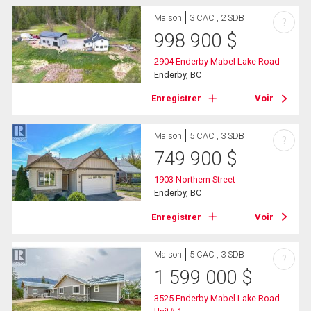
Maison
3 CAC , 2 SDB
?
998 900
$
2904 Enderby Mabel Lake Road
Enderby, BC
Enregistrer
Voir
Maison
5 CAC , 3 SDB
?
749 900
$
1903 Northern Street
Enderby, BC
Enregistrer
Voir
Maison
5 CAC , 3 SDB
?
1 599 000
$
3525 Enderby Mabel Lake Road