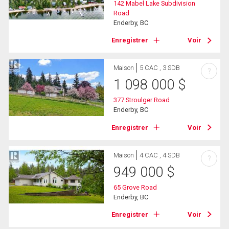
142 Mabel Lake Subdivision
Road
Enderby, BC
Enregistrer
Voir
Maison
5 CAC , 3 SDB
?
1 098 000
$
377 Stroulger Road
Enderby, BC
Enregistrer
Voir
Maison
4 CAC , 4 SDB
?
949 000
$
65 Grove Road
Enderby, BC
Enregistrer
Voir