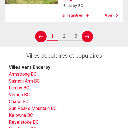
Unit# 1
Enderby, BC
Enregistrer
Voir
1
2
3
prev
next
Villes populaires et populaires
Villes vers Enderby
Armstrong BC
Salmon Arm BC
Lumby BC
Vernon BC
Chase BC
Sun Peaks Mountain BC
Kelowna BC
Revelstoke BC