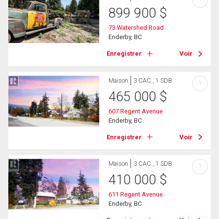
?
899 900
$
73 Watershed Road
Enderby, BC
Enregistrer
Voir
Maison
3 CAC , 1 SDB
?
465 000
$
607 Regent Avenue
Enderby, BC
Enregistrer
Voir
Maison
3 CAC , 1 SDB
?
410 000
$
611 Regent Avenue
Enderby, BC