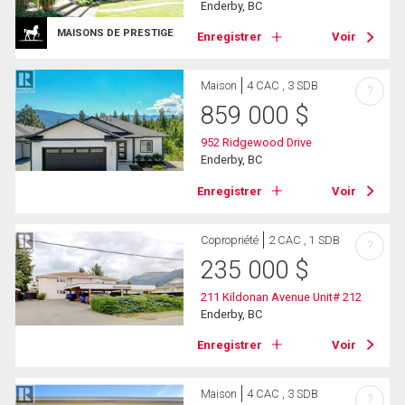
Enderby, BC
MAISONS DE PRESTIGE
Enregistrer
Voir
Maison
4 CAC , 3 SDB
?
859 000
$
952 Ridgewood Drive
Enderby, BC
Enregistrer
Voir
Copropriété
2 CAC , 1 SDB
?
235 000
$
211 Kildonan Avenue Unit# 212
Enderby, BC
Enregistrer
Voir
Maison
4 CAC , 3 SDB
?