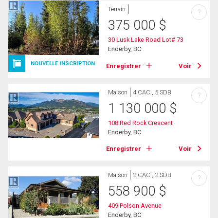
Terrain
?
375 000
$
30 Lusk Lake Road Lot# 73
Enderby, BC
NOUVELLE INSCRIPTION
Enregistrer
Voir
Maison
4 CAC , 5 SDB
?
1 130 000
$
108 Red Rock Crescent
Enderby, BC
Enregistrer
Voir
Maison
2 CAC , 2 SDB
?
558 900
$
409 Polson Avenue
Enderby, BC