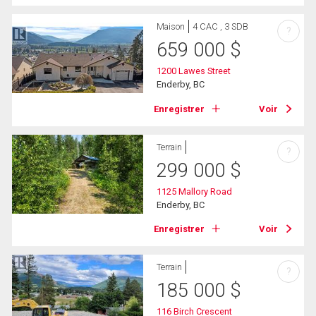
Maison
4 CAC , 3 SDB
?
659 000
$
1200 Lawes Street
Enderby, BC
Enregistrer
Voir
Terrain
?
299 000
$
1125 Mallory Road
Enderby, BC
Enregistrer
Voir
Terrain
?
185 000
$
116 Birch Crescent