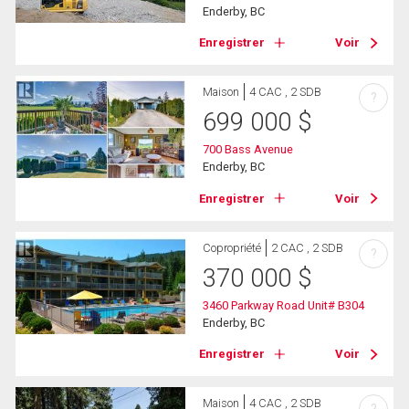
Enderby, BC
Enregistrer
Voir
Maison
4 CAC , 2 SDB
?
699 000
$
700 Bass Avenue
Enderby, BC
Enregistrer
Voir
Copropriété
2 CAC , 2 SDB
?
370 000
$
3460 Parkway Road Unit# B304
Enderby, BC
Enregistrer
Voir
Maison
4 CAC , 2 SDB