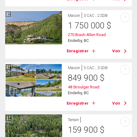
Maison
3 CAC , 2 SDB
?
1 750 000
$
270 Brash-Allen Road
Enderby, BC
Enregistrer
Voir
Maison
5 CAC , 3 SDB
?
849 900
$
48 Stroulger Road
Enderby, BC
Enregistrer
Voir
Terrain
?
159 900
$