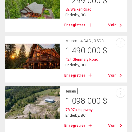
1 299 000
$
82 Walker Road
Enderby, BC
Enregistrer
Voir
Maison
4 CAC , 3 SDB
?
1 490 000
$
424 Glenmary Road
Enderby, BC
Enregistrer
Voir
Terrain
?
1 098 000
$
78 97b Highway
Enderby, BC
Enregistrer
Voir