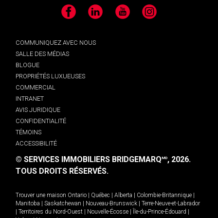
Facebook
LinkedIn
YouTube
Instagram
COMMUNIQUEZ AVEC NOUS
SALLE DES MÉDIAS
BLOGUE
PROPRIÉTÉS LUXUEUSES
COMMERCIAL
INTRANET
AVIS JURIDIQUE
CONFIDENTIALITÉ
TÉMOINS
ACCESSIBILITÉ
© SERVICES IMMOBILIERS BRIDGEMARQ
, 2026.
MD
TOUS DROITS RÉSERVÉS.
Trouver une maison
Ontario
|
Québec
|
Alberta
|
Colombie-Britannique
|
Manitoba
|
Saskatchewan
|
Nouveau-Brunswick
|
Terre-Neuve-et-Labrador
|
Territoires du Nord-Ouest
|
Nouvelle-Écosse
|
Île-du-Prince-Édouard
|