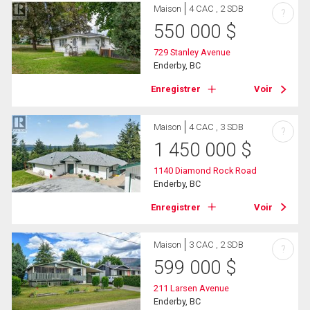
Maison
4 CAC , 2 SDB
?
550 000
$
729 Stanley Avenue
Enderby, BC
Enregistrer
Voir
Maison
4 CAC , 3 SDB
?
1 450 000
$
1140 Diamond Rock Road
Enderby, BC
Enregistrer
Voir
Maison
3 CAC , 2 SDB
?
599 000
$
211 Larsen Avenue
Enderby, BC