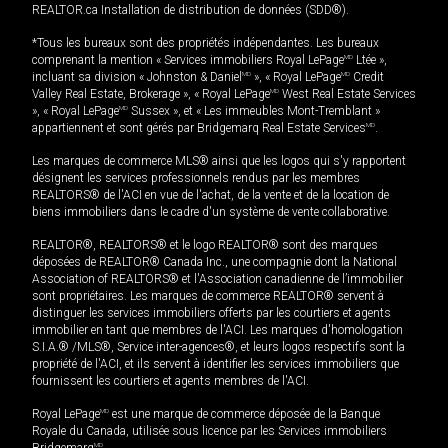
REALTOR.ca Installation de distribution de données (SDD®).
*Tous les bureaux sont des propriétés indépendantes. Les bureaux
comprenant la mention « Services immobiliers Royal LePage
MD
Ltée »,
incluant sa division « Johnston & Daniel
MD
», « Royal LePage
MD
Credit
Valley Real Estate, Brokerage », « Royal LePage
MD
West Real Estate Services
», « Royal LePage
MD
Sussex », et « Les immeubles Mont-Tremblant »
appartiennent et sont gérés par Bridgemarq Real Estate Services
MD
.
Les marques de commerce MLS® ainsi que les logos qui s'y rapportent
désignent les services professionnels rendus par les membres
REALTORS® de l'ACI en vue de l'achat, de la vente et de la location de
biens immobiliers dans le cadre d'un système de vente collaborative.
REALTOR®, REALTORS® et le logo REALTOR® sont des marques
déposées de REALTOR® Canada Inc., une compagnie dont la National
Association of REALTORS® et l'Association canadienne de l’immobilier
sont propriétaires. Les marques de commerce REALTOR® servent à
distinguer les services immobiliers offerts par les courtiers et agents
immobilier en tant que membres de l'ACI. Les marques d'homologation
S.I.A.® /MLS®, Service inter-agences®, et leurs logos respectifs sont la
propriété de l'ACI, et ils servent à identifier les services immobiliers que
fournissent les courtiers et agents membres de l'ACI.
Royal LePage
MD
est une marque de commerce déposée de la Banque
Royale du Canada, utilisée sous licence par les Services immobiliers
Bridgemarq
MD
.