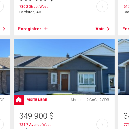
?
736 2 Street West
61 
Cardston, AB
Ca
Enregistrer
Voir
Enr
SDB
Maison
2 CAC , 2 SDB
VISITE LIBRE
349 900
$
3
?
721 7 Avenue West
77