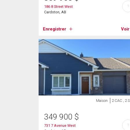
?
186 8 Street West
Cardston, AB
Enregistrer
Voir
Maison
2 CAC , 2 
349 900
$
?
731 7 Avenue West