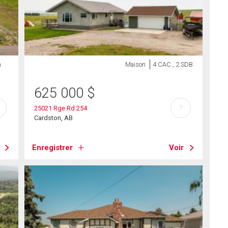
n
Maison
4 CAC , 2 SDB
625 000
$
?
25021 Rge Rd 254
Cardston, AB
Enregistrer
Voir