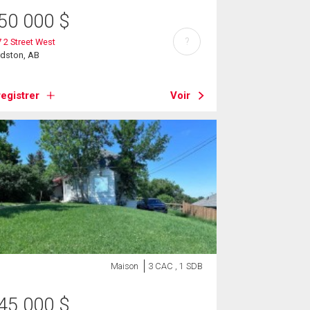
50 000
$
?
 2 Street West
rdston, AB
egistrer
Voir
Maison
3 CAC , 1 SDB
45 000
$