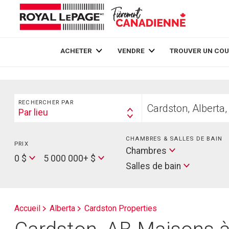
Live
En Direct
ACHETER
VENDRE
TROUVER UN COU
Rechercher
Trouvez
RECHERCHER PAR
votre
Par lieu
Search
foyer
By
CHAMBRES & SALLES DE BAIN
PRIX
Min
Salles
Chambres
Price
Max
0 $
5 000 000+ $
de
Salles de bain
Price
bain
Accueil
Alberta
Cardston Properties