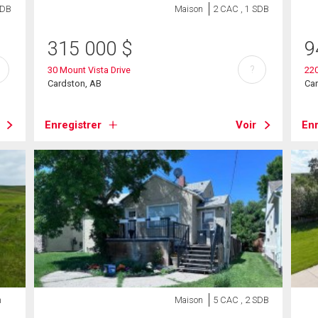
SDB
Maison
2 CAC , 1 SDB
315 000
$
9
?
30 Mount Vista Drive
22
Cardston, AB
Ca
Enregistrer
Voir
Enr
n
Maison
5 CAC , 2 SDB