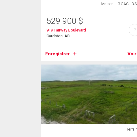
Maison
3 CAC , 3 
529 900
$
?
919 Fairway Boulevard
Cardston, AB
Enregistrer
Voir
Terrai