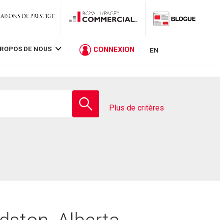
PROPOS DE NOUS
CONNEXION
EN
Entrez
le
Plus de critères
nom
de
l'école