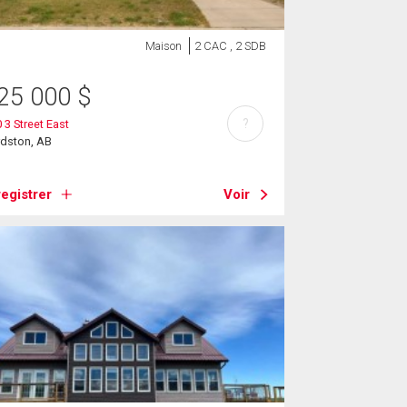
Maison
2 CAC , 2 SDB
25 000
$
?
 3 Street East
rdston, AB
egistrer
Voir