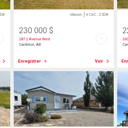
SDB
Maison
4 CAC , 2 SDB
230 000
$
2
?
287 2 Avenue West
260
Cardston, AB
Ca
Enregistrer
Voir
Enr