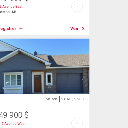
?
2 Avenue East
rdston, AB
egistrer
Voir
Maison
2 CAC , 2 SDB
49 900
$
?
1 7 Avenue West