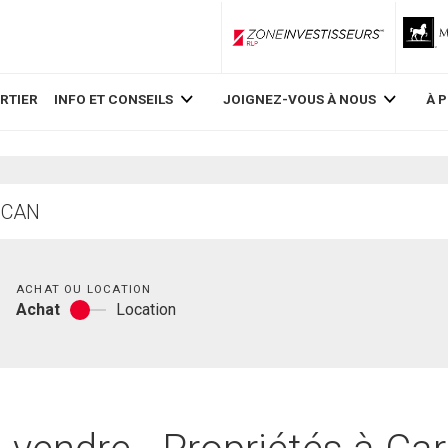
ZoneInvestisseurs RLP
RTIER
INFO ET CONSEILS
JOIGNEZ-VOUS À NOUS
À 
Chambres
ACHAT OU LOCATION
Achat
Location
Achat
ou
location