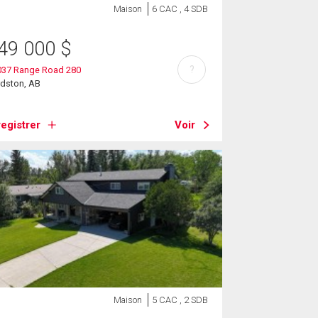
Maison
6 CAC , 4 SDB
49 000
$
?
037 Range Road 280
rdston, AB
egistrer
Voir
Maison
5 CAC , 2 SDB