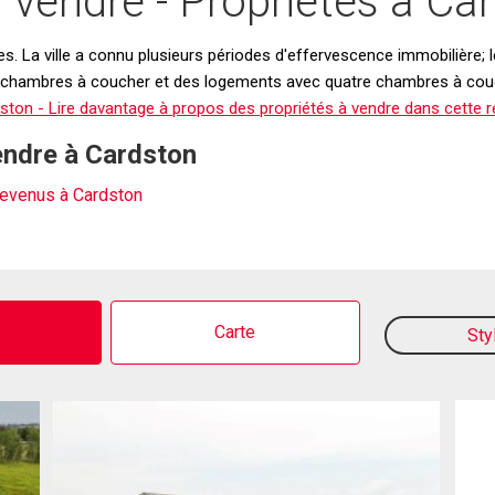
vendre - Propriétés à Car
les. La ville a connu plusieurs périodes d'effervescence immobilière
s chambres à coucher et des logements avec quatre chambres à couche
ston - Lire davantage à propos des propriétés à vendre dans cette r
endre à Cardston
revenus à Cardston
o
Carte
Sty