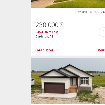
Maison
3 CAC , 2 
230 000
$
?
245 4 Street East
Cardston, AB
Enregistrer
Voir