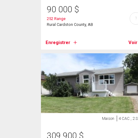
90 000
$
?
252 Range
Rural Cardston County, AB
Enregistrer
Voir
Maison
4 CAC , 2 
309 900
$