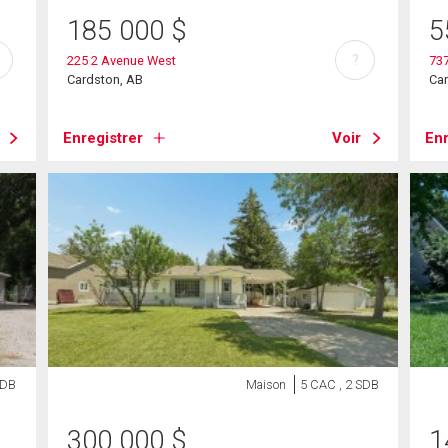
185 000
$
5
?
225 2 Avenue West
737
Cardston, AB
Ca
Enregistrer
Voir
Enr
SDB
Maison
5 CAC , 2 SDB
300 000
$
1