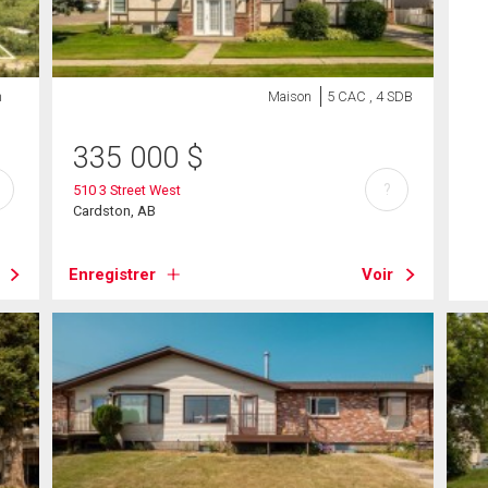
n
Maison
5 CAC , 4 SDB
335 000
$
?
510 3 Street West
Cardston, AB
Enregistrer
Voir