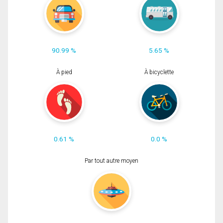
90.99 %
5.65 %
À pied
À bicyclette
0.61 %
0.0 %
Par tout autre moyen