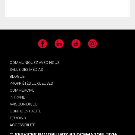
Facebook
LinkedIn
YouTube
Instagram
COMMUNIQUEZ AVEC NOUS
SALLE DES MÉDIAS
BLOGUE
PROPRIÉTÉS LUXUEUSES
COMMERCIAL
INTRANET
AVIS JURIDIQUE
CONFIDENTIALITÉ
TÉMOINS
ACCESSIBILITÉ
© SERVICES IMMOBILIERS BRIDGEMARQ
, 2026.
MD