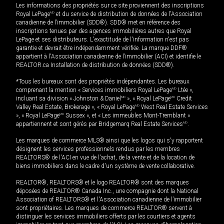
Les informations des propriétés sur ce site proviennent des inscriptions
Royal LePage
MD
et du service de distribution de données de l'Association
canadienne de l’immobilier (SDD®). SDD® met en référence des
inscriptions tenues par des agences immobilières autres que Royal
LePage et ses distributeurs. L'exactitude de l'information n'est pas
garantie et devrait être indépendamment vérifiée. La marque DDF®
appartient à l'Association canadienne de l’immobilier (ACI) et identifie le
REALTOR.ca Installation de distribution de données (SDD®).
*Tous les bureaux sont des propriétés indépendantes. Les bureaux
comprenant la mention « Services immobiliers Royal LePage
MD
Ltée »,
incluant sa division « Johnston & Daniel
MD
», « Royal LePage
MD
Credit
Valley Real Estate, Brokerage », « Royal LePage
MD
West Real Estate Services
», « Royal LePage
MD
Sussex », et « Les immeubles Mont-Tremblant »
appartiennent et sont gérés par Bridgemarq Real Estate Services
MD
.
Les marques de commerce MLS® ainsi que les logos qui s'y rapportent
désignent les services professionnels rendus par les membres
REALTORS® de l'ACI en vue de l'achat, de la vente et de la location de
biens immobiliers dans le cadre d'un système de vente collaborative.
REALTOR®, REALTORS® et le logo REALTOR® sont des marques
déposées de REALTOR® Canada Inc., une compagnie dont la National
Association of REALTORS® et l'Association canadienne de l’immobilier
sont propriétaires. Les marques de commerce REALTOR® servent à
distinguer les services immobiliers offerts par les courtiers et agents