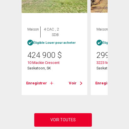
Maison
4 CAC , 2
Maison
4 CAC , 1
SDB
SDB
Éligible Louer pour acheter
Éligible Louer po
heter
424 900
$
299 900
10 Mackie Crescent
3223 Maxwell Stree
Saskatoon, SK
Saskatoon, SK
Enregistrer
Voir
Enregistrer
Voir