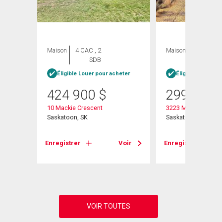
Maison
4 CAC , 2
Maison
4 CAC , 1
SDB
SDB
heter
Éligible Louer pour acheter
Éligible Louer po
424 900
$
299 900
10 Mackie Crescent
3223 Maxwell Stree
Saskatoon, SK
Saskatoon, SK
Voir
Enregistrer
Voir
Enregistrer