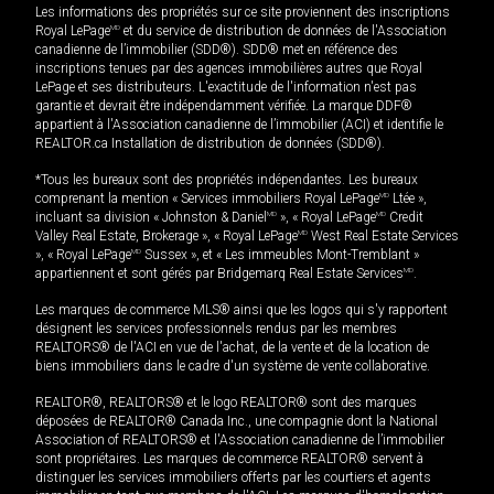
Les informations des propriétés sur ce site proviennent des inscriptions
Royal LePage
MD
et du service de distribution de données de l'Association
canadienne de l’immobilier (SDD®). SDD® met en référence des
inscriptions tenues par des agences immobilières autres que Royal
LePage et ses distributeurs. L'exactitude de l'information n'est pas
garantie et devrait être indépendamment vérifiée. La marque DDF®
appartient à l'Association canadienne de l’immobilier (ACI) et identifie le
REALTOR.ca Installation de distribution de données (SDD®).
*Tous les bureaux sont des propriétés indépendantes. Les bureaux
comprenant la mention « Services immobiliers Royal LePage
MD
Ltée »,
incluant sa division « Johnston & Daniel
MD
», « Royal LePage
MD
Credit
Valley Real Estate, Brokerage », « Royal LePage
MD
West Real Estate Services
», « Royal LePage
MD
Sussex », et « Les immeubles Mont-Tremblant »
appartiennent et sont gérés par Bridgemarq Real Estate Services
MD
.
Les marques de commerce MLS® ainsi que les logos qui s'y rapportent
désignent les services professionnels rendus par les membres
REALTORS® de l'ACI en vue de l'achat, de la vente et de la location de
biens immobiliers dans le cadre d'un système de vente collaborative.
REALTOR®, REALTORS® et le logo REALTOR® sont des marques
déposées de REALTOR® Canada Inc., une compagnie dont la National
Association of REALTORS® et l'Association canadienne de l’immobilier
sont propriétaires. Les marques de commerce REALTOR® servent à
distinguer les services immobiliers offerts par les courtiers et agents