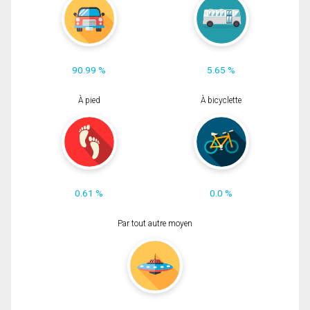
90.99 %
5.65 %
À pied
À bicyclette
0.61 %
0.0 %
Par tout autre moyen