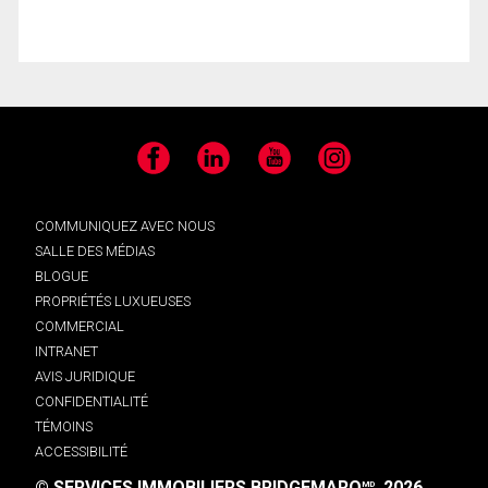
Facebook
LinkedIn
YouTube
Instagram
COMMUNIQUEZ AVEC NOUS
SALLE DES MÉDIAS
BLOGUE
PROPRIÉTÉS LUXUEUSES
COMMERCIAL
INTRANET
AVIS JURIDIQUE
CONFIDENTIALITÉ
TÉMOINS
ACCESSIBILITÉ
© SERVICES IMMOBILIERS BRIDGEMARQ
, 2026.
MD