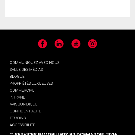
Facebook
LinkedIn
YouTube
Instagram
COMMUNIQUEZ AVEC NOUS
SALLE DES MÉDIAS
BLOGUE
PROPRIÉTÉS LUXUEUSES
COMMERCIAL
INTRANET
AVIS JURIDIQUE
CONFIDENTIALITÉ
TÉMOINS
ACCESSIBILITÉ
© SERVICES IMMOBILIERS BRIDGEMARQ
, 2026.
MD