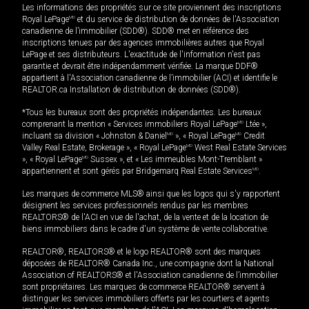
Les informations des propriétés sur ce site proviennent des inscriptions
Royal LePage
MD
et du service de distribution de données de l'Association
canadienne de l’immobilier (SDD®). SDD® met en référence des
inscriptions tenues par des agences immobilières autres que Royal
LePage et ses distributeurs. L'exactitude de l'information n'est pas
garantie et devrait être indépendamment vérifiée. La marque DDF®
appartient à l'Association canadienne de l’immobilier (ACI) et identifie le
REALTOR.ca Installation de distribution de données (SDD®).
*Tous les bureaux sont des propriétés indépendantes. Les bureaux
comprenant la mention « Services immobiliers Royal LePage
MD
Ltée »,
incluant sa division « Johnston & Daniel
MD
», « Royal LePage
MD
Credit
Valley Real Estate, Brokerage », « Royal LePage
MD
West Real Estate Services
», « Royal LePage
MD
Sussex », et « Les immeubles Mont-Tremblant »
appartiennent et sont gérés par Bridgemarq Real Estate Services
MD
.
Les marques de commerce MLS® ainsi que les logos qui s'y rapportent
désignent les services professionnels rendus par les membres
REALTORS® de l'ACI en vue de l'achat, de la vente et de la location de
biens immobiliers dans le cadre d'un système de vente collaborative.
REALTOR®, REALTORS® et le logo REALTOR® sont des marques
déposées de REALTOR® Canada Inc., une compagnie dont la National
Association of REALTORS® et l'Association canadienne de l’immobilier
sont propriétaires. Les marques de commerce REALTOR® servent à
distinguer les services immobiliers offerts par les courtiers et agents