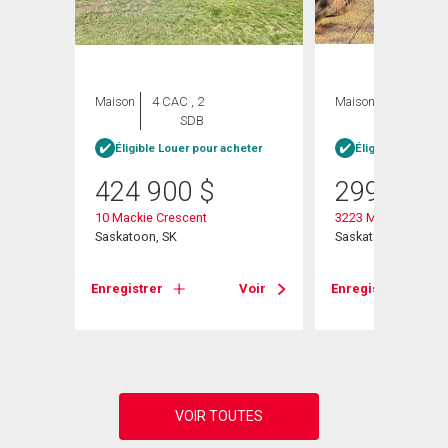
Maison
4 CAC , 2
Maison
4 CAC , 1
SDB
SDB
Éligible Louer pour acheter
Éligible Louer po
424 900
$
299 900
10 Mackie Crescent
3223 Maxwell Stree
Saskatoon, SK
Saskatoon, SK
Voir
Enregistrer
Voir
Enregistrer