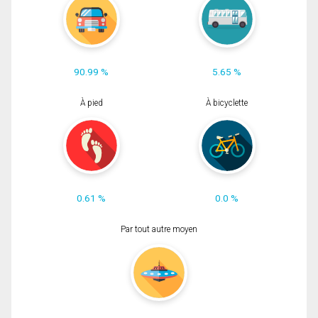
90.99 %
5.65 %
À pied
À bicyclette
0.61 %
0.0 %
Par tout autre moyen