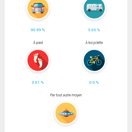
90.99 %
5.65 %
À pied
À bicyclette
0.61 %
0.0 %
Par tout autre moyen