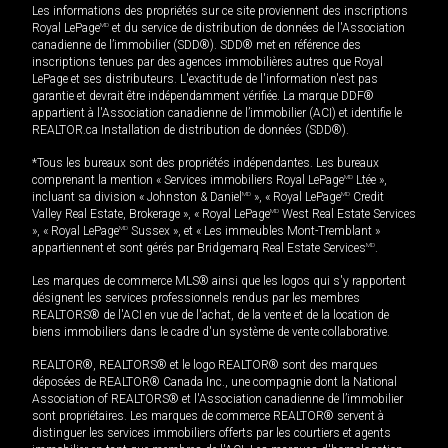
Les informations des propriétés sur ce site proviennent des inscriptions
Royal LePage
MD
et du service de distribution de données de l'Association
canadienne de l’immobilier (SDD®). SDD® met en référence des
inscriptions tenues par des agences immobilières autres que Royal
LePage et ses distributeurs. L'exactitude de l'information n'est pas
garantie et devrait être indépendamment vérifiée. La marque DDF®
appartient à l'Association canadienne de l’immobilier (ACI) et identifie le
REALTOR.ca Installation de distribution de données (SDD®).
*Tous les bureaux sont des propriétés indépendantes. Les bureaux
comprenant la mention « Services immobiliers Royal LePage
MD
Ltée »,
incluant sa division « Johnston & Daniel
MD
», « Royal LePage
MD
Credit
Valley Real Estate, Brokerage », « Royal LePage
MD
West Real Estate Services
», « Royal LePage
MD
Sussex », et « Les immeubles Mont-Tremblant »
appartiennent et sont gérés par Bridgemarq Real Estate Services
MD
.
Les marques de commerce MLS® ainsi que les logos qui s'y rapportent
désignent les services professionnels rendus par les membres
REALTORS® de l'ACI en vue de l'achat, de la vente et de la location de
biens immobiliers dans le cadre d'un système de vente collaborative.
REALTOR®, REALTORS® et le logo REALTOR® sont des marques
déposées de REALTOR® Canada Inc., une compagnie dont la National
Association of REALTORS® et l'Association canadienne de l’immobilier
sont propriétaires. Les marques de commerce REALTOR® servent à
distinguer les services immobiliers offerts par les courtiers et agents