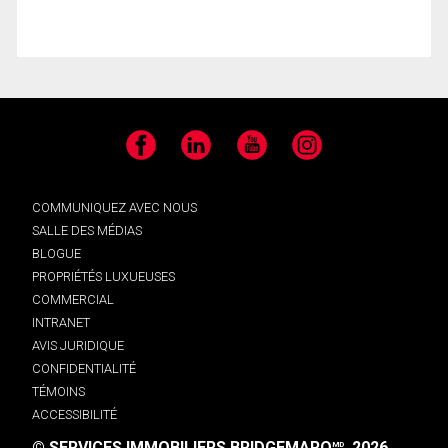
Facebook
LinkedIn
YouTube
Instagram
COMMUNIQUEZ AVEC NOUS
SALLE DES MÉDIAS
BLOGUE
PROPRIÉTÉS LUXUEUSES
COMMERCIAL
INTRANET
AVIS JURIDIQUE
CONFIDENTIALITÉ
TÉMOINS
ACCESSIBILITÉ
© SERVICES IMMOBILIERS BRIDGEMARQ
, 2026.
MD