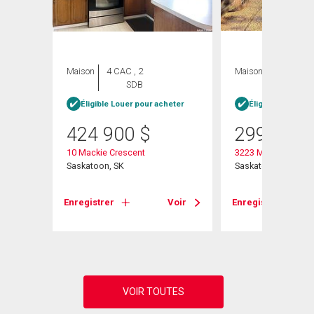
Maison
4 CAC , 2
Maison
4 CAC , 1
SDB
SDB
Éligible Louer pour acheter
Éligible Louer po
heter
424 900
$
299 900
10 Mackie Crescent
3223 Maxwell Stree
Saskatoon, SK
Saskatoon, SK
Enregistrer
Voir
Enregistrer
Voir