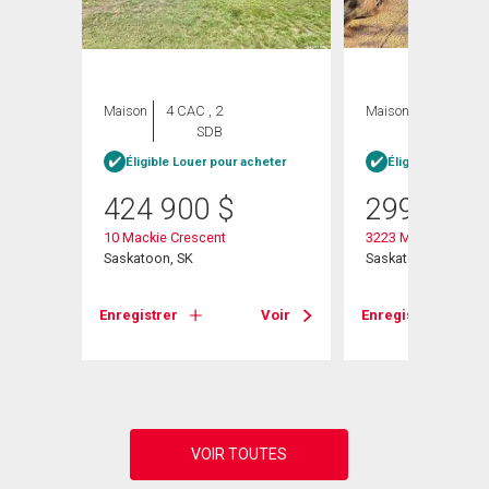
ION
Maison
4 CAC , 2
Maison
4 CAC , 1
SDB
SDB
Éligible Louer pour acheter
Éligible Louer po
heter
424 900
$
299 900
10 Mackie Crescent
3223 Maxwell Stree
Saskatoon, SK
Saskatoon, SK
Enregistrer
Voir
Enregistrer
Voir