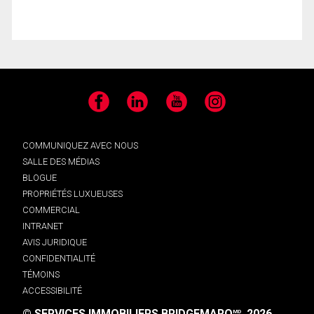
Facebook
LinkedIn
YouTube
Instagram
COMMUNIQUEZ AVEC NOUS
SALLE DES MÉDIAS
BLOGUE
PROPRIÉTÉS LUXUEUSES
COMMERCIAL
INTRANET
AVIS JURIDIQUE
CONFIDENTIALITÉ
TÉMOINS
ACCESSIBILITÉ
© SERVICES IMMOBILIERS BRIDGEMARQ
, 2026.
MD