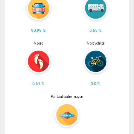
90.99 %
5.65 %
À pied
À bicyclette
0.61 %
0.0 %
Par tout autre moyen