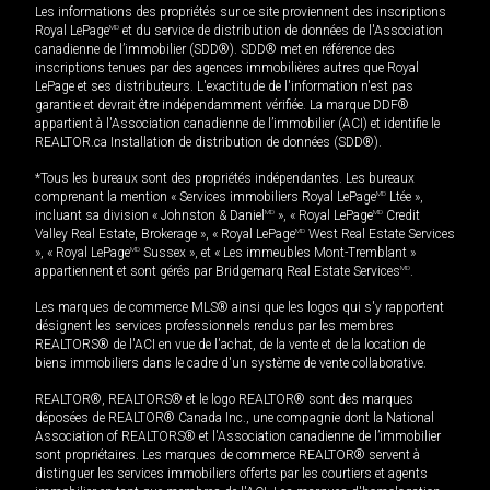
Les informations des propriétés sur ce site proviennent des inscriptions
Royal LePage
MD
et du service de distribution de données de l'Association
canadienne de l’immobilier (SDD®). SDD® met en référence des
inscriptions tenues par des agences immobilières autres que Royal
LePage et ses distributeurs. L'exactitude de l'information n'est pas
garantie et devrait être indépendamment vérifiée. La marque DDF®
appartient à l'Association canadienne de l’immobilier (ACI) et identifie le
REALTOR.ca Installation de distribution de données (SDD®).
*Tous les bureaux sont des propriétés indépendantes. Les bureaux
comprenant la mention « Services immobiliers Royal LePage
MD
Ltée »,
incluant sa division « Johnston & Daniel
MD
», « Royal LePage
MD
Credit
Valley Real Estate, Brokerage », « Royal LePage
MD
West Real Estate Services
», « Royal LePage
MD
Sussex », et « Les immeubles Mont-Tremblant »
appartiennent et sont gérés par Bridgemarq Real Estate Services
MD
.
Les marques de commerce MLS® ainsi que les logos qui s'y rapportent
désignent les services professionnels rendus par les membres
REALTORS® de l'ACI en vue de l'achat, de la vente et de la location de
biens immobiliers dans le cadre d'un système de vente collaborative.
REALTOR®, REALTORS® et le logo REALTOR® sont des marques
déposées de REALTOR® Canada Inc., une compagnie dont la National
Association of REALTORS® et l'Association canadienne de l’immobilier
sont propriétaires. Les marques de commerce REALTOR® servent à
distinguer les services immobiliers offerts par les courtiers et agents