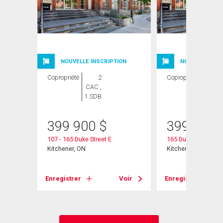
NOUVELLE INSCRIPTION
NOUVELLE INSC
Copropriété
2
Copropriété
2
CAC ,
CAC ,
1 SDB
1 SDB
399 900
$
399 900
01
107 - 165 Duke Street E
165 Duke Street E U
Kitchener, ON
Kitchener, ON
Voir
Enregistrer
Voir
Enregistrer