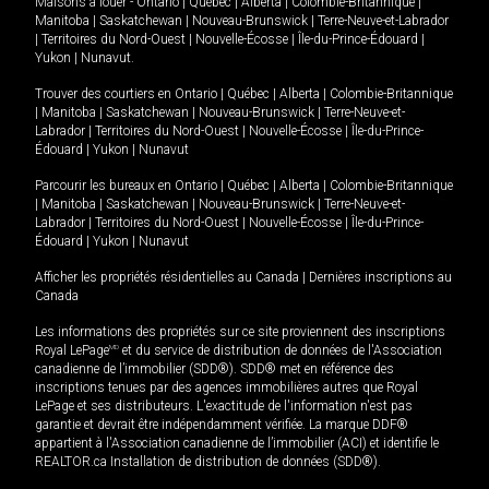
Maisons à louer -
Ontario
|
Québec
|
Alberta
|
Colombie-Britannique
|
Manitoba
|
Saskatchewan
|
Nouveau-Brunswick
|
Terre-Neuve-et-Labrador
|
Territoires du Nord-Ouest
|
Nouvelle-Écosse
|
Île-du-Prince-Édouard
|
Yukon
|
Nunavut
.
Trouver des courtiers en
Ontario
|
Québec
|
Alberta
|
Colombie-Britannique
|
Manitoba
|
Saskatchewan
|
Nouveau-Brunswick
|
Terre-Neuve-et-
Labrador
|
Territoires du Nord-Ouest
|
Nouvelle-Écosse
|
Île-du-Prince-
Édouard
|
Yukon
|
Nunavut
Parcourir les bureaux en
Ontario
|
Québec
|
Alberta
|
Colombie-Britannique
|
Manitoba
|
Saskatchewan
|
Nouveau-Brunswick
|
Terre-Neuve-et-
Labrador
|
Territoires du Nord-Ouest
|
Nouvelle-Écosse
|
Île-du-Prince-
Édouard
|
Yukon
|
Nunavut
Afficher les propriétés résidentielles au Canada
|
Dernières inscriptions au
Canada
Les informations des propriétés sur ce site proviennent des inscriptions
Royal LePage
MD
et du service de distribution de données de l'Association
canadienne de l’immobilier (SDD®). SDD® met en référence des
inscriptions tenues par des agences immobilières autres que Royal
LePage et ses distributeurs. L'exactitude de l'information n'est pas
garantie et devrait être indépendamment vérifiée. La marque DDF®
appartient à l'Association canadienne de l’immobilier (ACI) et identifie le
REALTOR.ca Installation de distribution de données (SDD®).