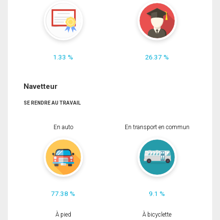
1.33 %
26.37 %
Navetteur
SE RENDRE AU TRAVAIL
En auto
En transport en commun
77.38 %
9.1 %
À pied
À bicyclette