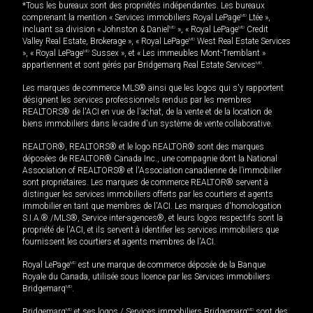
*Tous les bureaux sont des propriétés indépendantes. Les bureaux
comprenant la mention « Services immobiliers Royal LePage
MD
Ltée »,
incluant sa division « Johnston & Daniel
MD
», « Royal LePage
MD
Credit
Valley Real Estate, Brokerage », « Royal LePage
MD
West Real Estate Services
», « Royal LePage
MD
Sussex », et « Les immeubles Mont-Tremblant »
appartiennent et sont gérés par Bridgemarq Real Estate Services
MD
.
Les marques de commerce MLS® ainsi que les logos qui s'y rapportent
désignent les services professionnels rendus par les membres
REALTORS® de l'ACI en vue de l'achat, de la vente et de la location de
biens immobiliers dans le cadre d'un système de vente collaborative.
REALTOR®, REALTORS® et le logo REALTOR® sont des marques
déposées de REALTOR® Canada Inc., une compagnie dont la National
Association of REALTORS® et l'Association canadienne de l’immobilier
sont propriétaires. Les marques de commerce REALTOR® servent à
distinguer les services immobiliers offerts par les courtiers et agents
immobilier en tant que membres de l'ACI. Les marques d'homologation
S.I.A.® /MLS®, Service inter-agences®, et leurs logos respectifs sont la
propriété de l'ACI, et ils servent à identifier les services immobiliers que
fournissent les courtiers et agents membres de l'ACI.
Royal LePage
MD
est une marque de commerce déposée de la Banque
Royale du Canada, utilisée sous licence par les Services immobiliers
Bridgemarq
MD
.
Bridgemarq
MD
et ses logos / Services immobiliers Bridgemarq
MD
sont des