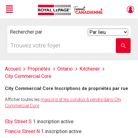
Menu
Live
En Direct
Rechercher par
Search
By
Trouvez
Entrez
votre
le
foyer
nom
de
l'école
Accueil
Propriétés
Ontario
Kitchener
City Commercial Core
City Commercial Core Inscriptions de propriétés par rue
Afficher toutes les
maisons et les condos à vendre dans City
Commercial Core
Eby Street S
1 inscription active
Francis Street N
1 inscription active