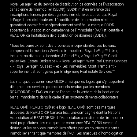
Royal LePage
MD
et du service de distribution de données de l'Association
canadienne de l’immobilier (SDD®). SDD® met en référence des
inscriptions tenues par des agences immobilières autres que Royal
LePage et ses distributeurs. L'exactitude de l'information n'est pas
garantie et devrait être indépendamment vérifiée. La marque DDF®
appartient à l'Association canadienne de l’immobilier (ACI) et identifie le
REALTOR.ca Installation de distribution de données (SDD®).
*Tous les bureaux sont des propriétés indépendantes. Les bureaux
comprenant la mention « Services immobiliers Royal LePage
MD
Ltée »,
incluant sa division « Johnston & Daniel
MD
», « Royal LePage
MD
Credit
Valley Real Estate, Brokerage », « Royal LePage
MD
West Real Estate Services
», « Royal LePage
MD
Sussex », et « Les immeubles Mont-Tremblant »
appartiennent et sont gérés par Bridgemarq Real Estate Services
MD
.
Les marques de commerce MLS® ainsi que les logos qui s'y rapportent
désignent les services professionnels rendus par les membres
REALTORS® de l'ACI en vue de l'achat, de la vente et de la location de
biens immobiliers dans le cadre d'un système de vente collaborative.
REALTOR®, REALTORS® et le logo REALTOR® sont des marques
déposées de REALTOR® Canada Inc., une compagnie dont la National
Association of REALTORS® et l'Association canadienne de l’immobilier
sont propriétaires. Les marques de commerce REALTOR® servent à
distinguer les services immobiliers offerts par les courtiers et agents
immobilier en tant que membres de l'ACI. Les marques d'homologation