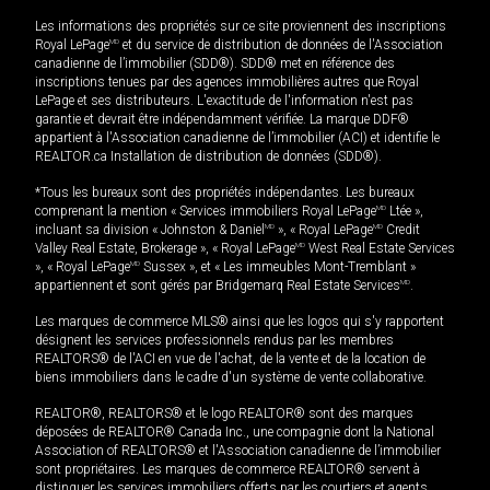
Les informations des propriétés sur ce site proviennent des inscriptions
Royal LePage
MD
et du service de distribution de données de l'Association
canadienne de l’immobilier (SDD®). SDD® met en référence des
inscriptions tenues par des agences immobilières autres que Royal
LePage et ses distributeurs. L'exactitude de l'information n'est pas
garantie et devrait être indépendamment vérifiée. La marque DDF®
appartient à l'Association canadienne de l’immobilier (ACI) et identifie le
REALTOR.ca Installation de distribution de données (SDD®).
*Tous les bureaux sont des propriétés indépendantes. Les bureaux
comprenant la mention « Services immobiliers Royal LePage
MD
Ltée »,
incluant sa division « Johnston & Daniel
MD
», « Royal LePage
MD
Credit
Valley Real Estate, Brokerage », « Royal LePage
MD
West Real Estate Services
», « Royal LePage
MD
Sussex », et « Les immeubles Mont-Tremblant »
appartiennent et sont gérés par Bridgemarq Real Estate Services
MD
.
Les marques de commerce MLS® ainsi que les logos qui s'y rapportent
désignent les services professionnels rendus par les membres
REALTORS® de l'ACI en vue de l'achat, de la vente et de la location de
biens immobiliers dans le cadre d'un système de vente collaborative.
REALTOR®, REALTORS® et le logo REALTOR® sont des marques
déposées de REALTOR® Canada Inc., une compagnie dont la National
Association of REALTORS® et l'Association canadienne de l’immobilier
sont propriétaires. Les marques de commerce REALTOR® servent à
distinguer les services immobiliers offerts par les courtiers et agents