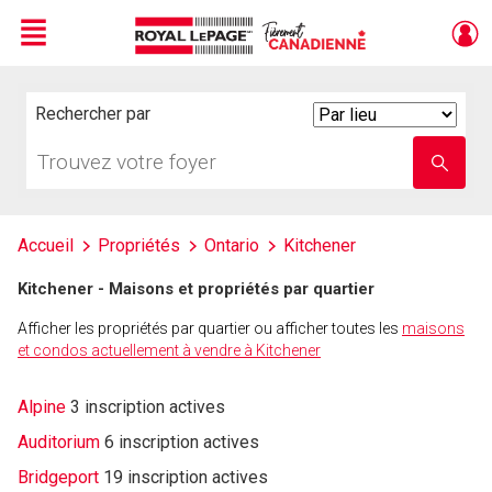
Menu
Live
En Direct
Rechercher par
Search
By
Trouvez
Entrez
votre
le
foyer
nom
de
l'école
Accueil
Propriétés
Ontario
Kitchener
Kitchener - Maisons et propriétés par quartier
Afficher les propriétés par quartier ou afficher toutes les
maisons
et condos actuellement à vendre à Kitchener
Alpine
3 inscription actives
Auditorium
6 inscription actives
Bridgeport
19 inscription actives