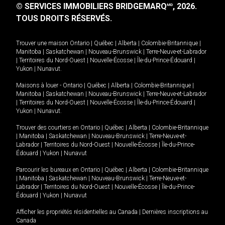
© SERVICES IMMOBILIERS BRIDGEMARQ
, 2026.
MD
TOUS DROITS RÉSERVÉS.
Trouver une maison
Ontario
|
Québec
|
Alberta
|
Colombie-Britannique
|
Manitoba
|
Saskatchewan
|
Nouveau-Brunswick
|
Terre-Neuve-et-Labrador
|
Territoires du Nord-Ouest
|
Nouvelle-Écosse
|
Île-du-Prince-Édouard
|
Yukon
|
Nunavut
.
Maisons à louer -
Ontario
|
Québec
|
Alberta
|
Colombie-Britannique
|
Manitoba
|
Saskatchewan
|
Nouveau-Brunswick
|
Terre-Neuve-et-Labrador
|
Territoires du Nord-Ouest
|
Nouvelle-Écosse
|
Île-du-Prince-Édouard
|
Yukon
|
Nunavut
.
Trouver des courtiers en
Ontario
|
Québec
|
Alberta
|
Colombie-Britannique
|
Manitoba
|
Saskatchewan
|
Nouveau-Brunswick
|
Terre-Neuve-et-
Labrador
|
Territoires du Nord-Ouest
|
Nouvelle-Écosse
|
Île-du-Prince-
Édouard
|
Yukon
|
Nunavut
Parcourir les bureaux en
Ontario
|
Québec
|
Alberta
|
Colombie-Britannique
|
Manitoba
|
Saskatchewan
|
Nouveau-Brunswick
|
Terre-Neuve-et-
Labrador
|
Territoires du Nord-Ouest
|
Nouvelle-Écosse
|
Île-du-Prince-
Édouard
|
Yukon
|
Nunavut
Afficher les propriétés résidentielles au Canada
|
Dernières inscriptions au
Canada