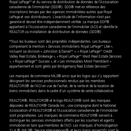
Royal LePage
MD
et du service de distribution de données de l'Association
canadienne de l’immobilier (SDD®). SDD® met en référence des
inscriptions tenues par des agences immobilières autres que Royal
LePage et ses distributeurs. L'exactitude de l'information n'est pas
garantie et devrait être indépendamment vérifiée. La marque DDF®
appartient à l'Association canadienne de l’immobilier (ACI) et identifie le
REALTOR.ca Installation de distribution de données (SDD®).
*Tous les bureaux sont des propriétés indépendantes. Les bureaux
comprenant la mention « Services immobiliers Royal LePage
MD
Ltée »,
incluant sa division « Johnston & Daniel
MD
», « Royal LePage
MD
Credit
Valley Real Estate, Brokerage », « Royal LePage
MD
West Real Estate Services
», « Royal LePage
MD
Sussex », et « Les immeubles Mont-Tremblant »
appartiennent et sont gérés par Bridgemarq Real Estate Services
MD
.
Les marques de commerce MLS® ainsi que les logos qui s'y rapportent
désignent les services professionnels rendus par les membres
REALTORS® de l'ACI en vue de l'achat, de la vente et de la location de
biens immobiliers dans le cadre d'un système de vente collaborative.
REALTOR®, REALTORS® et le logo REALTOR® sont des marques
déposées de REALTOR® Canada Inc., une compagnie dont la National
Association of REALTORS® et l'Association canadienne de l’immobilier
sont propriétaires. Les marques de commerce REALTOR® servent à
distinguer les services immobiliers offerts par les courtiers et agents
immobilier en tant que membres de l'ACI. Les marques d'homologation
S.I.A.® /MLS®, Service inter-agences®, et leurs logos respectifs sont la