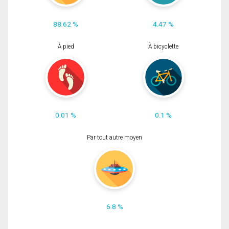
88.62 %
4.47 %
À pied
À bicyclette
0.01 %
0.1 %
Par tout autre moyen
6.8 %