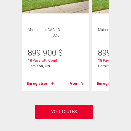
Maison
4 CAC , 3
Maison
5 CAC , 3
SDB
SDB
899 900
$
899 900
18 Pavarotti Court
18 Pavarotti Court
Hamilton, ON
Hamilton, ON
Voir
Enregistrer
Voir
Enregistrer