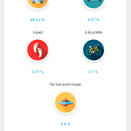
88.62 %
4.47 %
À pied
À bicyclette
0.01 %
0.1 %
Par tout autre moyen
6.8 %