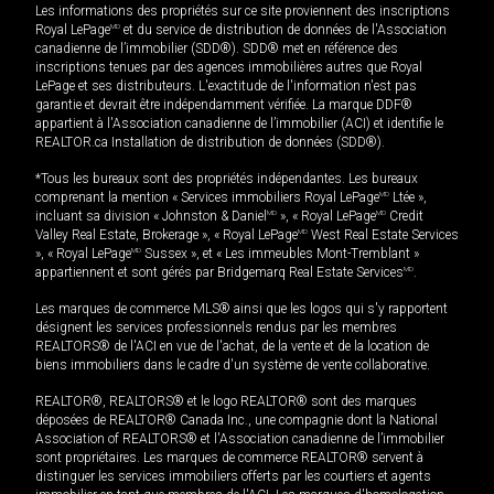
Les informations des propriétés sur ce site proviennent des inscriptions
Royal LePage
MD
et du service de distribution de données de l'Association
canadienne de l’immobilier (SDD®). SDD® met en référence des
inscriptions tenues par des agences immobilières autres que Royal
LePage et ses distributeurs. L'exactitude de l'information n'est pas
garantie et devrait être indépendamment vérifiée. La marque DDF®
appartient à l'Association canadienne de l’immobilier (ACI) et identifie le
REALTOR.ca Installation de distribution de données (SDD®).
*Tous les bureaux sont des propriétés indépendantes. Les bureaux
comprenant la mention « Services immobiliers Royal LePage
MD
Ltée »,
incluant sa division « Johnston & Daniel
MD
», « Royal LePage
MD
Credit
Valley Real Estate, Brokerage », « Royal LePage
MD
West Real Estate Services
», « Royal LePage
MD
Sussex », et « Les immeubles Mont-Tremblant »
appartiennent et sont gérés par Bridgemarq Real Estate Services
MD
.
Les marques de commerce MLS® ainsi que les logos qui s'y rapportent
désignent les services professionnels rendus par les membres
REALTORS® de l'ACI en vue de l'achat, de la vente et de la location de
biens immobiliers dans le cadre d'un système de vente collaborative.
REALTOR®, REALTORS® et le logo REALTOR® sont des marques
déposées de REALTOR® Canada Inc., une compagnie dont la National
Association of REALTORS® et l'Association canadienne de l’immobilier
sont propriétaires. Les marques de commerce REALTOR® servent à
distinguer les services immobiliers offerts par les courtiers et agents