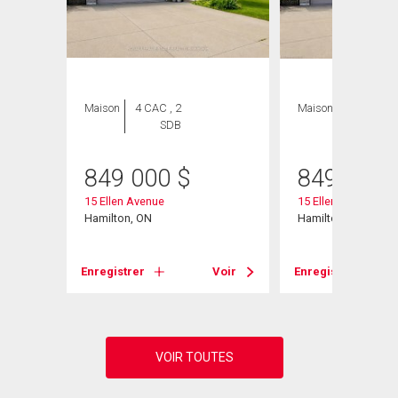
Maison
4 CAC , 2
Maison
4 CAC , 2
SDB
SDB
849 000
$
849 000
15 Ellen Avenue
15 Ellen Avenue
Hamilton, ON
Hamilton, ON
Voir
Enregistrer
Voir
Enregistrer