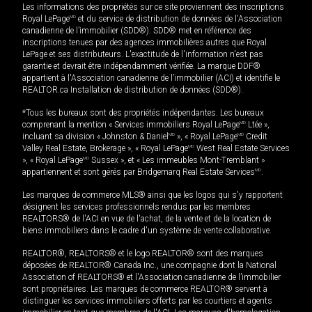
Les informations des propriétés sur ce site proviennent des inscriptions
Royal LePage
MD
et du service de distribution de données de l'Association
canadienne de l’immobilier (SDD®). SDD® met en référence des
inscriptions tenues par des agences immobilières autres que Royal
LePage et ses distributeurs. L'exactitude de l'information n'est pas
garantie et devrait être indépendamment vérifiée. La marque DDF®
appartient à l'Association canadienne de l’immobilier (ACI) et identifie le
REALTOR.ca Installation de distribution de données (SDD®).
*Tous les bureaux sont des propriétés indépendantes. Les bureaux
comprenant la mention « Services immobiliers Royal LePage
MD
Ltée »,
incluant sa division « Johnston & Daniel
MD
», « Royal LePage
MD
Credit
Valley Real Estate, Brokerage », « Royal LePage
MD
West Real Estate Services
», « Royal LePage
MD
Sussex », et « Les immeubles Mont-Tremblant »
appartiennent et sont gérés par Bridgemarq Real Estate Services
MD
.
Les marques de commerce MLS® ainsi que les logos qui s'y rapportent
désignent les services professionnels rendus par les membres
REALTORS® de l'ACI en vue de l'achat, de la vente et de la location de
biens immobiliers dans le cadre d'un système de vente collaborative.
REALTOR®, REALTORS® et le logo REALTOR® sont des marques
déposées de REALTOR® Canada Inc., une compagnie dont la National
Association of REALTORS® et l'Association canadienne de l’immobilier
sont propriétaires. Les marques de commerce REALTOR® servent à
distinguer les services immobiliers offerts par les courtiers et agents