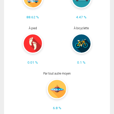
88.62 %
4.47 %
À pied
À bicyclette
0.01 %
0.1 %
Par tout autre moyen
6.8 %