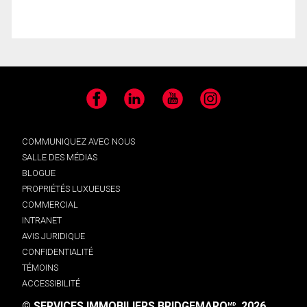
Facebook
LinkedIn
YouTube
Instagram
COMMUNIQUEZ AVEC NOUS
SALLE DES MÉDIAS
BLOGUE
PROPRIÉTÉS LUXUEUSES
COMMERCIAL
INTRANET
AVIS JURIDIQUE
CONFIDENTIALITÉ
TÉMOINS
ACCESSIBILITÉ
© SERVICES IMMOBILIERS BRIDGEMARQ
, 2026.
MD