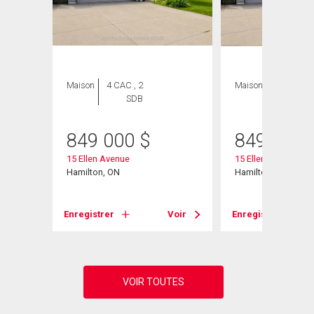
Maison
4 CAC , 2
Maison
4 CAC , 2
SDB
SDB
849 000
$
849 000
45
15 Ellen Avenue
15 Ellen Avenue
Hamilton, ON
Hamilton, ON
Voir
Enregistrer
Voir
Enregistrer