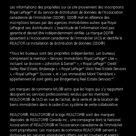
Les informations des propriétés sur ce site proviennent des inscriptions
Royal LePage
MD
et du service de distribution de données de l'Association
canadienne de l’immobilier (SDD®). SDD® met en référence des
inscriptions tenues par des agences immobilières autres que Royal
LePage et ses distributeurs. L'exactitude de l'information n'est pas
garantie et devrait être indépendamment vérifiée. La marque DDF®
appartient à l'Association canadienne de l’immobilier (ACI) et identifie le
REALTOR.ca Installation de distribution de données (SDD®).
*Tous les bureaux sont des propriétés indépendantes. Les bureaux
comprenant la mention « Services immobiliers Royal LePage
MD
Ltée »,
incluant sa division « Johnston & Daniel
MD
», « Royal LePage
MD
Credit
Valley Real Estate, Brokerage », « Royal LePage
MD
West Real Estate Services
», « Royal LePage
MD
Sussex », et « Les immeubles Mont-Tremblant »
appartiennent et sont gérés par Bridgemarq Real Estate Services
MD
.
Les marques de commerce MLS® ainsi que les logos qui s'y rapportent
désignent les services professionnels rendus par les membres
REALTORS® de l'ACI en vue de l'achat, de la vente et de la location de
biens immobiliers dans le cadre d'un système de vente collaborative.
REALTOR®, REALTORS® et le logo REALTOR® sont des marques
déposées de REALTOR® Canada Inc., une compagnie dont la National
Association of REALTORS® et l'Association canadienne de l’immobilier
sont propriétaires. Les marques de commerce REALTOR® servent à
distinguer les services immobiliers offerts par les courtiers et agents