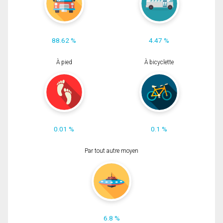
88.62 %
4.47 %
À pied
À bicyclette
0.01 %
0.1 %
Par tout autre moyen
6.8 %