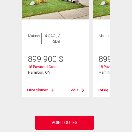
Maison
4 CAC , 3
Maison
5 CAC , 3
SDB
SDB
899 900
$
899 900
18 Pavarotti Court
18 Pavarotti Court
Hamilton, ON
Hamilton, ON
Voir
Enregistrer
Voir
Enregistrer