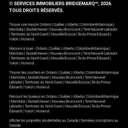
© SERVICES IMMOBILIERS BRIDGEMARQ
, 2026.
MD
TOUS DROITS RÉSERVÉS.
Trouver une maison
Ontario
|
Québec
|
Alberta
|
Colombie-Britannique
|
Manitoba
|
Saskatchewan
|
Nouveau-Brunswick
|
Terre-Neuve-et-Labrador
|
Territoires du Nord-Ouest
|
Nouvelle-Écosse
|
Île-du-Prince-Édouard
|
Yukon
|
Nunavut
.
Maisons à louer -
Ontario
|
Québec
|
Alberta
|
Colombie-Britannique
|
Manitoba
|
Saskatchewan
|
Nouveau-Brunswick
|
Terre-Neuve-et-Labrador
|
Territoires du Nord-Ouest
|
Nouvelle-Écosse
|
Île-du-Prince-Édouard
|
Yukon
|
Nunavut
.
Trouver des courtiers en
Ontario
|
Québec
|
Alberta
|
Colombie-Britannique
|
Manitoba
|
Saskatchewan
|
Nouveau-Brunswick
|
Terre-Neuve-et-
Labrador
|
Territoires du Nord-Ouest
|
Nouvelle-Écosse
|
Île-du-Prince-
Édouard
|
Yukon
|
Nunavut
Parcourir les bureaux en
Ontario
|
Québec
|
Alberta
|
Colombie-Britannique
|
Manitoba
|
Saskatchewan
|
Nouveau-Brunswick
|
Terre-Neuve-et-
Labrador
|
Territoires du Nord-Ouest
|
Nouvelle-Écosse
|
Île-du-Prince-
Édouard
|
Yukon
|
Nunavut
Afficher les propriétés résidentielles au Canada
|
Dernières inscriptions au
Canada