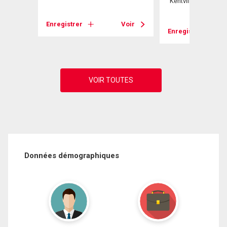
Kentville, NS
Enregistrer
Voir
Voir
Enregistrer
Données démographiques