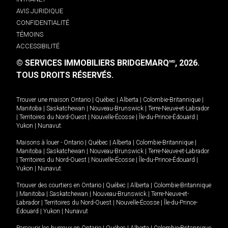
AVIS JURIDIQUE
CONFIDENTIALITÉ
TÉMOINS
ACCESSIBILITÉ
© SERVICES IMMOBILIERS BRIDGEMARQ
, 2026.
MD
TOUS DROITS RÉSERVÉS.
Trouver une maison
Ontario
|
Québec
|
Alberta
|
Colombie-Britannique
|
Manitoba
|
Saskatchewan
|
Nouveau-Brunswick
|
Terre-Neuve-et-Labrador
|
Territoires du Nord-Ouest
|
Nouvelle-Écosse
|
Île-du-Prince-Édouard
|
Yukon
|
Nunavut
.
Maisons à louer -
Ontario
|
Québec
|
Alberta
|
Colombie-Britannique
|
Manitoba
|
Saskatchewan
|
Nouveau-Brunswick
|
Terre-Neuve-et-Labrador
|
Territoires du Nord-Ouest
|
Nouvelle-Écosse
|
Île-du-Prince-Édouard
|
Yukon
|
Nunavut
.
Trouver des courtiers en
Ontario
|
Québec
|
Alberta
|
Colombie-Britannique
|
Manitoba
|
Saskatchewan
|
Nouveau-Brunswick
|
Terre-Neuve-et-
Labrador
|
Territoires du Nord-Ouest
|
Nouvelle-Écosse
|
Île-du-Prince-
Édouard
|
Yukon
|
Nunavut