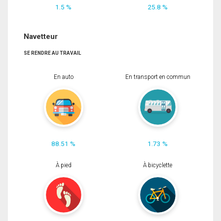
1.5 %
25.8 %
Navetteur
SE RENDRE AU TRAVAIL
En auto
En transport en commun
88.51 %
1.73 %
À pied
À bicyclette