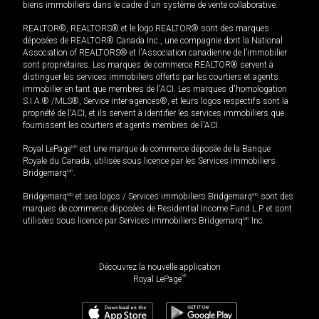
biens immobiliers dans le cadre d'un système de vente collaborative.
REALTOR®, REALTORS® et le logo REALTOR® sont des marques
déposées de REALTOR® Canada Inc., une compagnie dont la National
Association of REALTORS® et l'Association canadienne de l’immobilier
sont propriétaires. Les marques de commerce REALTOR® servent à
distinguer les services immobiliers offerts par les courtiers et agents
immobilier en tant que membres de l'ACI. Les marques d'homologation
S.I.A.® /MLS®, Service inter-agences®, et leurs logos respectifs sont la
propriété de l'ACI, et ils servent à identifier les services immobiliers que
fournissent les courtiers et agents membres de l'ACI.
Royal LePage
MD
est une marque de commerce déposée de la Banque
Royale du Canada, utilisée sous licence par les Services immobiliers
Bridgemarq
MD
.
Bridgemarq
MD
et ses logos / Services immobiliers Bridgemarq
MD
sont des
marques de commerce déposées de Residential Income Fund L.P. et sont
utilisées sous licence par Services immobiliers Bridgemarq
MD
Inc.
Découvrez la nouvelle application
MD
Royal LePage