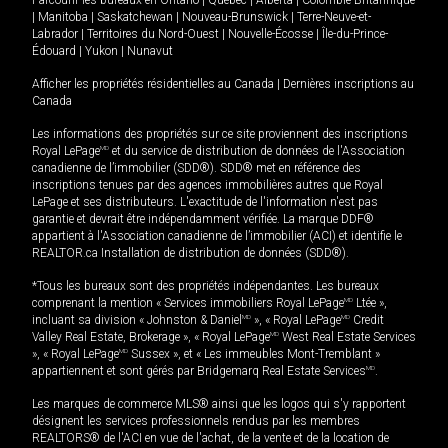
Parcourir les bureaux en
Ontario
|
Québec
|
Alberta
|
Colombie-Britannique
|
Manitoba
|
Saskatchewan
|
Nouveau-Brunswick
|
Terre-Neuve-et-
Labrador
|
Territoires du Nord-Ouest
|
Nouvelle-Écosse
|
Île-du-Prince-
Édouard
|
Yukon
|
Nunavut
Afficher les propriétés résidentielles au Canada
|
Dernières inscriptions au
Canada
Les informations des propriétés sur ce site proviennent des inscriptions
Royal LePage
MD
et du service de distribution de données de l'Association
canadienne de l’immobilier (SDD®). SDD® met en référence des
inscriptions tenues par des agences immobilières autres que Royal
LePage et ses distributeurs. L'exactitude de l'information n'est pas
garantie et devrait être indépendamment vérifiée. La marque DDF®
appartient à l'Association canadienne de l’immobilier (ACI) et identifie le
REALTOR.ca Installation de distribution de données (SDD®).
*Tous les bureaux sont des propriétés indépendantes. Les bureaux
comprenant la mention « Services immobiliers Royal LePage
MD
Ltée »,
incluant sa division « Johnston & Daniel
MD
», « Royal LePage
MD
Credit
Valley Real Estate, Brokerage », « Royal LePage
MD
West Real Estate Services
», « Royal LePage
MD
Sussex », et « Les immeubles Mont-Tremblant »
appartiennent et sont gérés par Bridgemarq Real Estate Services
MD
.
Les marques de commerce MLS® ainsi que les logos qui s'y rapportent
désignent les services professionnels rendus par les membres
REALTORS® de l'ACI en vue de l'achat, de la vente et de la location de