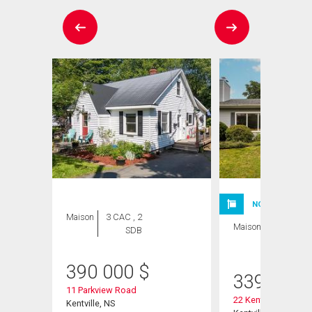
ION
NOUVELLE INSC
Maison
3 CAC , 2
Maison
5 CAC , 2
SDB
SDB
390 000
$
339 000
11 Parkview Road
22 Kent Road
Kentville, NS