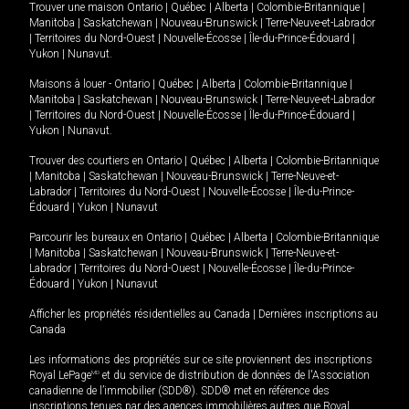
Trouver une maison
Ontario
|
Québec
|
Alberta
|
Colombie-Britannique
|
Manitoba
|
Saskatchewan
|
Nouveau-Brunswick
|
Terre-Neuve-et-Labrador
|
Territoires du Nord-Ouest
|
Nouvelle-Écosse
|
Île-du-Prince-Édouard
|
Yukon
|
Nunavut
.
Maisons à louer -
Ontario
|
Québec
|
Alberta
|
Colombie-Britannique
|
Manitoba
|
Saskatchewan
|
Nouveau-Brunswick
|
Terre-Neuve-et-Labrador
|
Territoires du Nord-Ouest
|
Nouvelle-Écosse
|
Île-du-Prince-Édouard
|
Yukon
|
Nunavut
.
Trouver des courtiers en
Ontario
|
Québec
|
Alberta
|
Colombie-Britannique
|
Manitoba
|
Saskatchewan
|
Nouveau-Brunswick
|
Terre-Neuve-et-
Labrador
|
Territoires du Nord-Ouest
|
Nouvelle-Écosse
|
Île-du-Prince-
Édouard
|
Yukon
|
Nunavut
Parcourir les bureaux en
Ontario
|
Québec
|
Alberta
|
Colombie-Britannique
|
Manitoba
|
Saskatchewan
|
Nouveau-Brunswick
|
Terre-Neuve-et-
Labrador
|
Territoires du Nord-Ouest
|
Nouvelle-Écosse
|
Île-du-Prince-
Édouard
|
Yukon
|
Nunavut
Afficher les propriétés résidentielles au Canada
|
Dernières inscriptions au
Canada
Les informations des propriétés sur ce site proviennent des inscriptions
Royal LePage
MD
et du service de distribution de données de l'Association
canadienne de l’immobilier (SDD®). SDD® met en référence des
inscriptions tenues par des agences immobilières autres que Royal