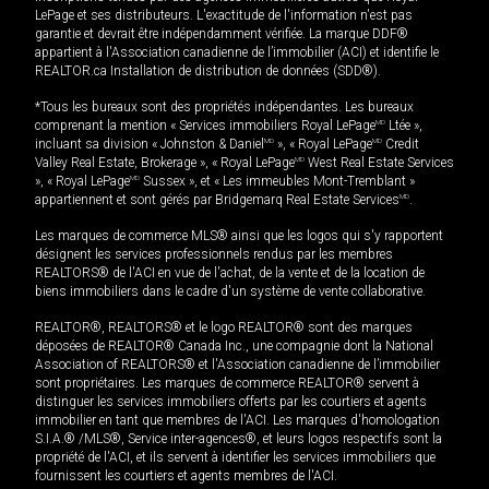
LePage et ses distributeurs. L'exactitude de l'information n'est pas
garantie et devrait être indépendamment vérifiée. La marque DDF®
appartient à l'Association canadienne de l’immobilier (ACI) et identifie le
REALTOR.ca Installation de distribution de données (SDD®).
*Tous les bureaux sont des propriétés indépendantes. Les bureaux
comprenant la mention « Services immobiliers Royal LePage
MD
Ltée »,
incluant sa division « Johnston & Daniel
MD
», « Royal LePage
MD
Credit
Valley Real Estate, Brokerage », « Royal LePage
MD
West Real Estate Services
», « Royal LePage
MD
Sussex », et « Les immeubles Mont-Tremblant »
appartiennent et sont gérés par Bridgemarq Real Estate Services
MD
.
Les marques de commerce MLS® ainsi que les logos qui s'y rapportent
désignent les services professionnels rendus par les membres
REALTORS® de l'ACI en vue de l'achat, de la vente et de la location de
biens immobiliers dans le cadre d'un système de vente collaborative.
REALTOR®, REALTORS® et le logo REALTOR® sont des marques
déposées de REALTOR® Canada Inc., une compagnie dont la National
Association of REALTORS® et l'Association canadienne de l’immobilier
sont propriétaires. Les marques de commerce REALTOR® servent à
distinguer les services immobiliers offerts par les courtiers et agents
immobilier en tant que membres de l'ACI. Les marques d'homologation
S.I.A.® /MLS®, Service inter-agences®, et leurs logos respectifs sont la
propriété de l'ACI, et ils servent à identifier les services immobiliers que
fournissent les courtiers et agents membres de l'ACI.