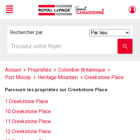
Menu
Live
En Direct
Rechercher par
Search
By
Trouvez
Entrez
votre
le
foyer
nom
de
l'école
Accueil
Propriétés
Colombie-Britannique
Port Moody
Heritage Mountain
Creekstone Place
Parcourir les propriétés sur Creekstone Place
1 Creekstone Place
10 Creekstone Place
11 Creekstone Place
12 Creekstone Place