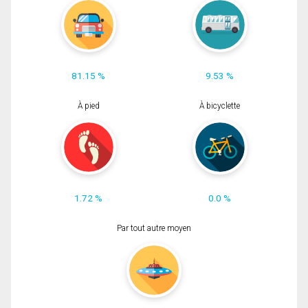
81.15 %
9.53 %
À pied
À bicyclette
1.72 %
0.0 %
Par tout autre moyen