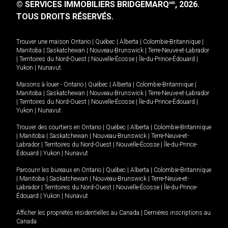
© SERVICES IMMOBILIERS BRIDGEMARQ
, 2026.
MD
TOUS DROITS RÉSERVÉS.
Trouver une maison
Ontario
|
Québec
|
Alberta
|
Colombie-Britannique
|
Manitoba
|
Saskatchewan
|
Nouveau-Brunswick
|
Terre-Neuve-et-Labrador
|
Territoires du Nord-Ouest
|
Nouvelle-Écosse
|
Île-du-Prince-Édouard
|
Yukon
|
Nunavut
.
Maisons à louer -
Ontario
|
Québec
|
Alberta
|
Colombie-Britannique
|
Manitoba
|
Saskatchewan
|
Nouveau-Brunswick
|
Terre-Neuve-et-Labrador
|
Territoires du Nord-Ouest
|
Nouvelle-Écosse
|
Île-du-Prince-Édouard
|
Yukon
|
Nunavut
.
Trouver des courtiers en
Ontario
|
Québec
|
Alberta
|
Colombie-Britannique
|
Manitoba
|
Saskatchewan
|
Nouveau-Brunswick
|
Terre-Neuve-et-
Labrador
|
Territoires du Nord-Ouest
|
Nouvelle-Écosse
|
Île-du-Prince-
Édouard
|
Yukon
|
Nunavut
Parcourir les bureaux en
Ontario
|
Québec
|
Alberta
|
Colombie-Britannique
|
Manitoba
|
Saskatchewan
|
Nouveau-Brunswick
|
Terre-Neuve-et-
Labrador
|
Territoires du Nord-Ouest
|
Nouvelle-Écosse
|
Île-du-Prince-
Édouard
|
Yukon
|
Nunavut
Afficher les propriétés résidentielles au Canada
|
Dernières inscriptions au
Canada