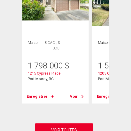
Maison
3 CAC , 3
Maison
4 CAC , 3
SDB
SDB
1 798 000
$
1 588 00
1215 Cypress Place
1205 Cypress Place
Port Moody, BC
Port Moody, BC
Enregistrer
Voir
Enregistrer
Voir