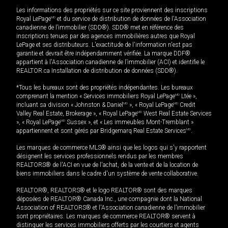
Les informations des propriétés sur ce site proviennent des inscriptions
Royal LePage
MD
et du service de distribution de données de l'Association
canadienne de l’immobilier (SDD®). SDD® met en référence des
inscriptions tenues par des agences immobilières autres que Royal
LePage et ses distributeurs. L'exactitude de l'information n'est pas
garantie et devrait être indépendamment vérifiée. La marque DDF®
appartient à l'Association canadienne de l’immobilier (ACI) et identifie le
REALTOR.ca Installation de distribution de données (SDD®).
*Tous les bureaux sont des propriétés indépendantes. Les bureaux
comprenant la mention « Services immobiliers Royal LePage
MD
Ltée »,
incluant sa division « Johnston & Daniel
MD
», « Royal LePage
MD
Credit
Valley Real Estate, Brokerage », « Royal LePage
MD
West Real Estate Services
», « Royal LePage
MD
Sussex », et « Les immeubles Mont-Tremblant »
appartiennent et sont gérés par Bridgemarq Real Estate Services
MD
.
Les marques de commerce MLS® ainsi que les logos qui s'y rapportent
désignent les services professionnels rendus par les membres
REALTORS® de l'ACI en vue de l'achat, de la vente et de la location de
biens immobiliers dans le cadre d'un système de vente collaborative.
REALTOR®, REALTORS® et le logo REALTOR® sont des marques
déposées de REALTOR® Canada Inc., une compagnie dont la National
Association of REALTORS® et l'Association canadienne de l’immobilier
sont propriétaires. Les marques de commerce REALTOR® servent à
distinguer les services immobiliers offerts par les courtiers et agents