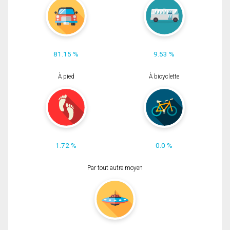
81.15 %
9.53 %
À pied
À bicyclette
1.72 %
0.0 %
Par tout autre moyen