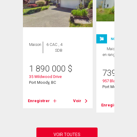
NOUVELLE INSC
Maison
6 CAC , 4
Maison
3 CAC ,
SDB
en rangée
2 SDB
1 890 000
$
739 000
35 Wildwood Drive
957 Blackstock Ro
Port Moody, BC
Port Moody, BC
Voir
Enregistrer
Voir
Enregistrer