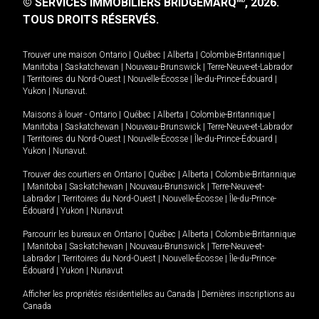
© SERVICES IMMOBILIERS BRIDGEMARQ
, 2026.
MD
TOUS DROITS RÉSERVÉS.
Trouver une maison
Ontario
|
Québec
|
Alberta
|
Colombie-Britannique
|
Manitoba
|
Saskatchewan
|
Nouveau-Brunswick
|
Terre-Neuve-et-Labrador
|
Territoires du Nord-Ouest
|
Nouvelle-Écosse
|
Île-du-Prince-Édouard
|
Yukon
|
Nunavut
.
Maisons à louer -
Ontario
|
Québec
|
Alberta
|
Colombie-Britannique
|
Manitoba
|
Saskatchewan
|
Nouveau-Brunswick
|
Terre-Neuve-et-Labrador
|
Territoires du Nord-Ouest
|
Nouvelle-Écosse
|
Île-du-Prince-Édouard
|
Yukon
|
Nunavut
.
Trouver des courtiers en
Ontario
|
Québec
|
Alberta
|
Colombie-Britannique
|
Manitoba
|
Saskatchewan
|
Nouveau-Brunswick
|
Terre-Neuve-et-
Labrador
|
Territoires du Nord-Ouest
|
Nouvelle-Écosse
|
Île-du-Prince-
Édouard
|
Yukon
|
Nunavut
Parcourir les bureaux en
Ontario
|
Québec
|
Alberta
|
Colombie-Britannique
|
Manitoba
|
Saskatchewan
|
Nouveau-Brunswick
|
Terre-Neuve-et-
Labrador
|
Territoires du Nord-Ouest
|
Nouvelle-Écosse
|
Île-du-Prince-
Édouard
|
Yukon
|
Nunavut
Afficher les propriétés résidentielles au Canada
|
Dernières inscriptions au
Canada