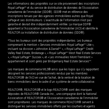
Les informations des propriétés sur ce site proviennent des inscriptions
Royal LePage
MD
et du service de distribution de données de l'Association
canadienne de l’immobilier (SDD®). SDD® met en référence des
inscriptions tenues par des agences immobilières autres que Royal
LePage et ses distributeurs. L'exactitude de l'information n'est pas
garantie et devrait être indépendamment vérifiée. La marque DDF®
appartient à l'Association canadienne de l’immobilier (ACI) et identifie le
REALTOR.ca Installation de distribution de données (SDD®).
*Tous les bureaux sont des propriétés indépendantes. Les bureaux
comprenant la mention « Services immobiliers Royal LePage
MD
Ltée »,
incluant sa division « Johnston & Daniel
MD
», « Royal LePage
MD
Credit
Valley Real Estate, Brokerage », « Royal LePage
MD
West Real Estate Services
», « Royal LePage
MD
Sussex », et « Les immeubles Mont-Tremblant »
appartiennent et sont gérés par Bridgemarq Real Estate Services
MD
.
Les marques de commerce MLS® ainsi que les logos qui s'y rapportent
désignent les services professionnels rendus par les membres
REALTORS® de l'ACI en vue de l'achat, de la vente et de la location de
biens immobiliers dans le cadre d'un système de vente collaborative.
REALTOR®, REALTORS® et le logo REALTOR® sont des marques
déposées de REALTOR® Canada Inc., une compagnie dont la National
Association of REALTORS® et l'Association canadienne de l’immobilier
sont propriétaires. Les marques de commerce REALTOR® servent à
distinguer les services immobiliers offerts par les courtiers et agents