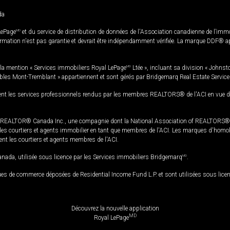
da
LePage
MD
et du service de distribution de données de l'Association canadienne de l’im
rmation n'est pas garantie et devrait être indépendamment vérifiée. La marque DDF® appa
la mention « Services immobiliers Royal LePage
MD
Ltée », incluant sa division « Johnst
bles Mont-Tremblant » appartiennent et sont gérés par Bridgemarq Real Estate Servic
 les services professionnels rendus par les membres REALTORS® de l'ACI en vue de l'a
TOR® Canada Inc., une compagnie dont la National Association of REALTORS® et l'
s courtiers et agents immobilier en tant que membres de l'ACI. Les marques d'homolog
ssent les courtiers et agents membres de l'ACI.
da, utilisée sous licence par les Services immobiliers Bridgemarq
MD
.
s de commerce déposées de Residential Income Fund L.P. et sont utilisées sous lice
Découvrez la nouvelle application
MD
Royal LePage