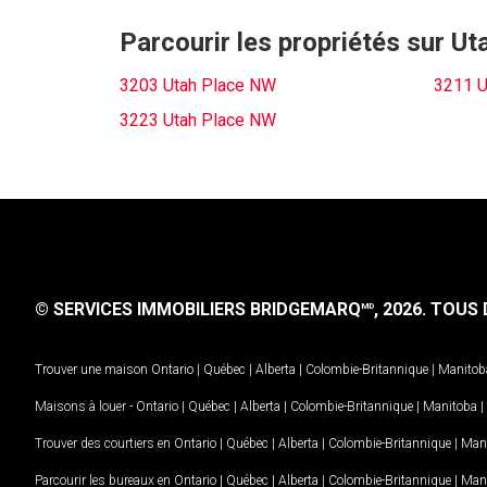
Parcourir les propriétés sur U
3203 Utah Place NW
3211 U
3223 Utah Place NW
© SERVICES IMMOBILIERS BRIDGEMARQ
, 2026.
TOUS D
MD
Trouver une maison
Ontario
|
Québec
|
Alberta
|
Colombie-Britannique
|
Manitob
Maisons à louer -
Ontario
|
Québec
|
Alberta
|
Colombie-Britannique
|
Manitoba
|
Trouver des courtiers en
Ontario
|
Québec
|
Alberta
|
Colombie-Britannique
|
Man
Parcourir les bureaux en
Ontario
|
Québec
|
Alberta
|
Colombie-Britannique
|
Man