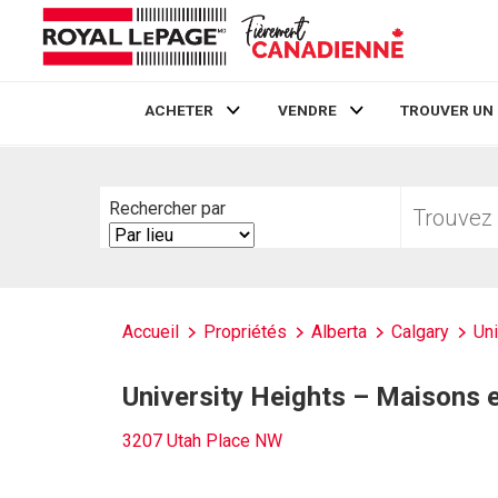
ACHETER
VENDRE
TROUVER UN
Live
En Direct
Trouvez
Rechercher par
votre
Search
foyer
By
Accueil
Propriétés
Alberta
Calgary
Uni
University Heights – Maisons 
3207 Utah Place NW