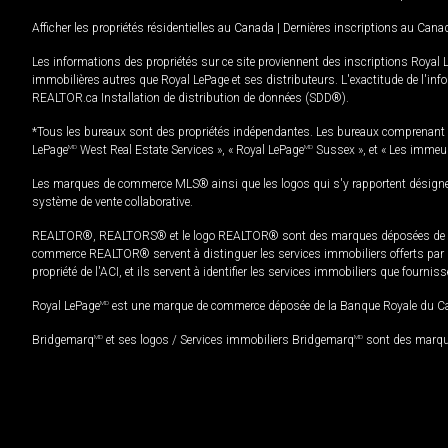
Afficher les propriétés résidentielles au Canada
|
Dernières inscriptions au Cana
Les informations des propriétés sur ce site proviennent des inscriptions Royal 
immobilières autres que Royal LePage et ses distributeurs. L'exactitude de l'info
REALTOR.ca Installation de distribution de données (SDD®).
*Tous les bureaux sont des propriétés indépendantes. Les bureaux comprenant 
LePage
MD
West Real Estate Services », « Royal LePage
MD
Sussex », et « Les immeu
Les marques de commerce MLS® ainsi que les logos qui s'y rapportent désignent
système de vente collaborative.
REALTOR®, REALTORS® et le logo REALTOR® sont des marques déposées de REAL
commerce REALTOR® servent à distinguer les services immobiliers offerts par le
propriété de l'ACI, et ils servent à identifier les services immobiliers que fourni
Royal LePage
MD
est une marque de commerce déposée de la Banque Royale du Cana
Bridgemarq
MD
et ses logos / Services immobiliers Bridgemarq
MD
sont des marque