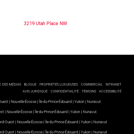
3219 Utah Place NW
E DES MÉDIAS
BLOGUE
PROPRIÉTÉS LUXUEUSES
COMMERCIAL
INTRANET
AVIS JURIDIQUE
CONFIDENTIALITÉ
TÉMOINS
ACCESSIBILITÉ
-Ouest
|
Nouvelle-Écosse
|
Île-du-Prince-Édouard
|
Yukon
|
Nunavut
.
est
|
Nouvelle-Écosse
|
Île-du-Prince-Édouard
|
Yukon
|
Nunavut
.
Nord-Ouest
|
Nouvelle-Écosse
|
Île-du-Prince-Édouard
|
Yukon
|
Nunavut
Nord-Ouest
|
Nouvelle-Écosse
|
Île-du-Prince-Édouard
|
Yukon
|
Nunavut