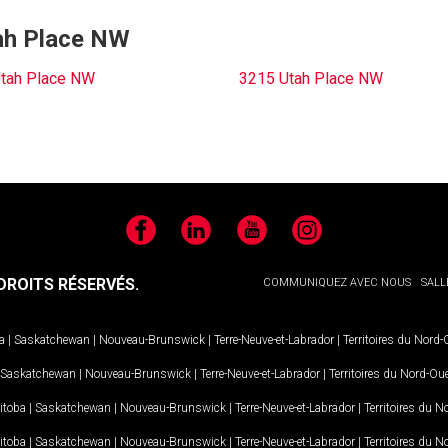
tah Place NW
tah Place NW
3215 Utah Place NW
Facebook
LinkedIn
YouTube
Instagram
ROITS RÉSERVÉS.
COMMUNIQUEZ AVEC NOUS
SALL
a
|
Saskatchewan
|
Nouveau-Brunswick
|
Terre-Neuve-et-Labrador
|
Territoires du Nord
Saskatchewan
|
Nouveau-Brunswick
|
Terre-Neuve-et-Labrador
|
Territoires du Nord-Ou
itoba
|
Saskatchewan
|
Nouveau-Brunswick
|
Terre-Neuve-et-Labrador
|
Territoires du 
itoba
|
Saskatchewan
|
Nouveau-Brunswick
|
Terre-Neuve-et-Labrador
|
Territoires du 