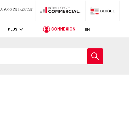
PLUS
CONNEXION
EN
Entrez
le
nom
de
l'école