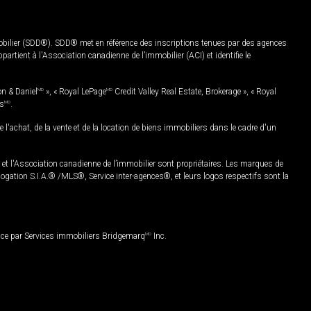
mobilier (SDD®). SDD® met en référence des inscriptions tenues par des agences
rtient à l'Association canadienne de l’immobilier (ACI) et identifie le
on & Daniel
MD
», « Royal LePage
MD
Credit Valley Real Estate, Brokerage », « Royal
es
MD
.
chat, de la vente et de la location de biens immobiliers dans le cadre d'un
Association canadienne de l’immobilier sont propriétaires. Les marques de
ation S.I.A.® /MLS®, Service inter-agences®, et leurs logos respectifs sont la
nce par Services immobiliers Bridgemarq
MD
Inc.