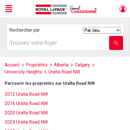
Menu
Live
En Direct
Rechercher par
Search
By
Trouvez
Entrez
votre
le
foyer
nom
de
l'école
Accueil
Propriétés
Alberta
Calgary
University Heights
Uralta Road NW
Parcourir les propriétés sur Uralta Road NW
2012 Uralta Road NW
2016 Uralta Road NW
2020 Uralta Road NW
2024 Uralta Road NW