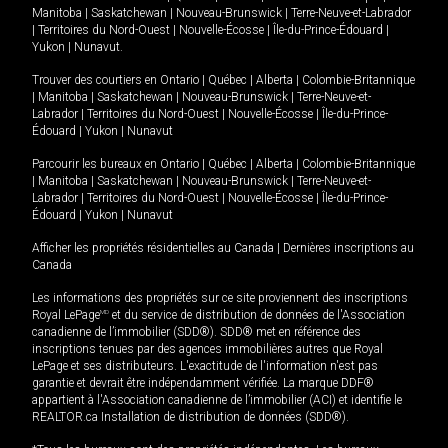
Manitoba
|
Saskatchewan
|
Nouveau-Brunswick
|
Terre-Neuve-et-Labrador
|
Territoires du Nord-Ouest
|
Nouvelle-Écosse
|
Île-du-Prince-Édouard
|
Yukon
|
Nunavut
.
Trouver des courtiers en
Ontario
|
Québec
|
Alberta
|
Colombie-Britannique
|
Manitoba
|
Saskatchewan
|
Nouveau-Brunswick
|
Terre-Neuve-et-
Labrador
|
Territoires du Nord-Ouest
|
Nouvelle-Écosse
|
Île-du-Prince-
Édouard
|
Yukon
|
Nunavut
Parcourir les bureaux en
Ontario
|
Québec
|
Alberta
|
Colombie-Britannique
|
Manitoba
|
Saskatchewan
|
Nouveau-Brunswick
|
Terre-Neuve-et-
Labrador
|
Territoires du Nord-Ouest
|
Nouvelle-Écosse
|
Île-du-Prince-
Édouard
|
Yukon
|
Nunavut
Afficher les propriétés résidentielles au Canada
|
Dernières inscriptions au
Canada
Les informations des propriétés sur ce site proviennent des inscriptions
Royal LePage
MD
et du service de distribution de données de l'Association
canadienne de l’immobilier (SDD®). SDD® met en référence des
inscriptions tenues par des agences immobilières autres que Royal
LePage et ses distributeurs. L'exactitude de l'information n'est pas
garantie et devrait être indépendamment vérifiée. La marque DDF®
appartient à l'Association canadienne de l’immobilier (ACI) et identifie le
REALTOR.ca Installation de distribution de données (SDD®).