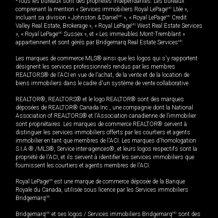
*Tous les bureaux sont des propriétés indépendantes. Les bureaux
comprenant la mention « Services immobiliers Royal LePage
MD
Ltée »,
incluant sa division « Johnston & Daniel
MD
», « Royal LePage
MD
Credit
Valley Real Estate, Brokerage », « Royal LePage
MD
West Real Estate Services
», « Royal LePage
MD
Sussex », et « Les immeubles Mont-Tremblant »
appartiennent et sont gérés par Bridgemarq Real Estate Services
MD
.
Les marques de commerce MLS® ainsi que les logos qui s'y rapportent
désignent les services professionnels rendus par les membres
REALTORS® de l'ACI en vue de l'achat, de la vente et de la location de
biens immobiliers dans le cadre d'un système de vente collaborative.
REALTOR®, REALTORS® et le logo REALTOR® sont des marques
déposées de REALTOR® Canada Inc., une compagnie dont la National
Association of REALTORS® et l'Association canadienne de l’immobilier
sont propriétaires. Les marques de commerce REALTOR® servent à
distinguer les services immobiliers offerts par les courtiers et agents
immobilier en tant que membres de l'ACI. Les marques d'homologation
S.I.A.® /MLS®, Service inter-agences®, et leurs logos respectifs sont la
propriété de l'ACI, et ils servent à identifier les services immobiliers que
fournissent les courtiers et agents membres de l'ACI.
Royal LePage
MD
est une marque de commerce déposée de la Banque
Royale du Canada, utilisée sous licence par les Services immobiliers
Bridgemarq
MD
.
Bridgemarq
MD
et ses logos / Services immobiliers Bridgemarq
MD
sont des