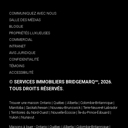
COMMUNIQUEZ AVEC NOUS
SALLE DES MÉDIAS
BLOGUE
PROPRIÉTÉS LUXUEUSES
COMMERCIAL
INTRANET
AVIS JURIDIQUE
CONFIDENTIALITÉ
TÉMOINS
ACCESSIBILITÉ
© SERVICES IMMOBILIERS BRIDGEMARQ
, 2026.
MD
TOUS DROITS RÉSERVÉS.
Trouver une maison
Ontario
|
Québec
|
Alberta
|
Colombie-Britannique
|
Manitoba
|
Saskatchewan
|
Nouveau-Brunswick
|
Terre-Neuve-et-Labrador
|
Territoires du Nord-Ouest
|
Nouvelle-Écosse
|
Île-du-Prince-Édouard
|
Yukon
|
Nunavut
.
Maisons à louer -
Ontario
|
Québec
|
Alberta
|
Colombie-Britannique
|