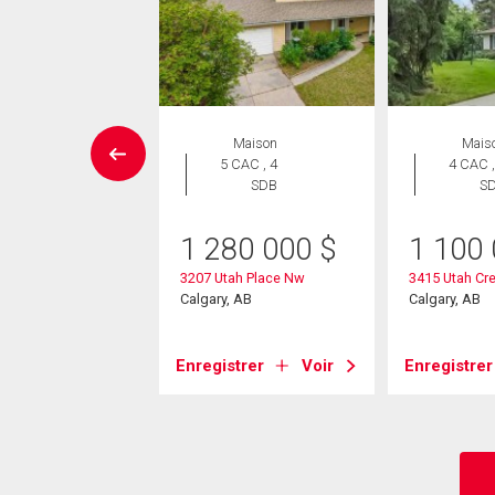
ropriété
Maison
Mais
 CAC , 1
5 CAC , 4
4 CAC ,
SDB
SDB
S
8 000
$
1 280 000
$
1 100
7 Warren Street Nw
3207 Utah Place Nw
3415 Utah Cr
, AB
Calgary, AB
Calgary, AB
strer
Voir
Enregistrer
Voir
Enregistrer