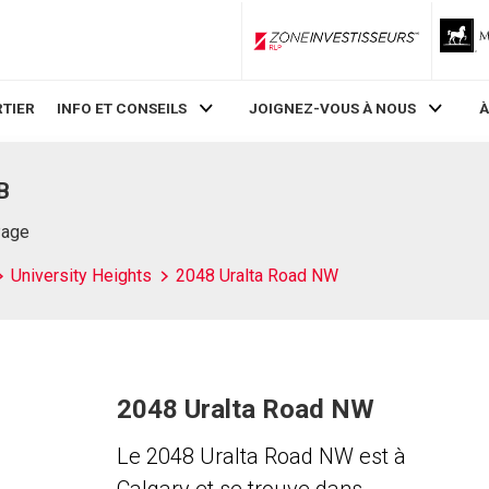
ZoneInvestisseurs RLP
TIER
INFO ET CONSEILS
JOIGNEZ-VOUS À NOUS
À
B
Page
University Heights
2048 Uralta Road NW
2048 Uralta Road NW
Le 2048 Uralta Road NW est à