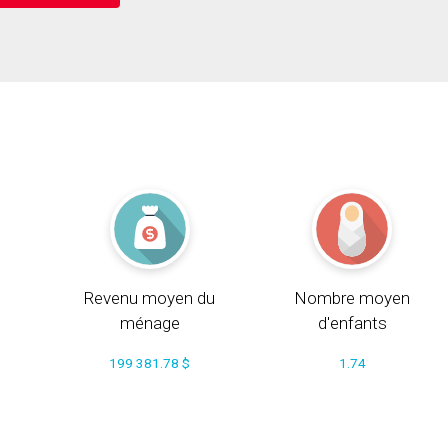
Revenu moyen du
Nombre moyen
ménage
d'enfants
199 381.78 $
1.74