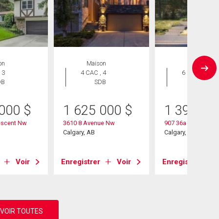
on
Maison
Maison
 3
4 CAC , 4
6 CAC , 5
DB
SDB
SDB
 000
$
1 625 000
$
1 399 99
escent Nw
3610 8 Avenue Nw
907 36a Street Nw
Calgary, AB
Calgary, AB
Voir
Enregistrer
Voir
Enregistrer