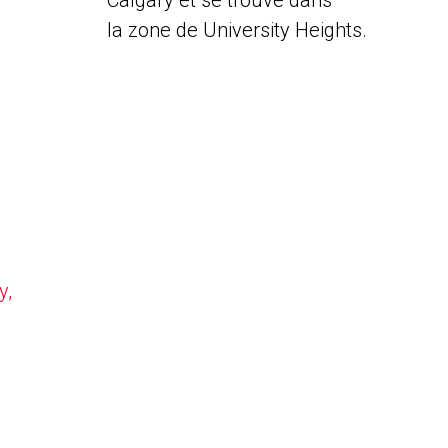
Calgary et se trouve dans
la zone de University Heights.
y,