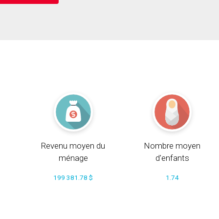
Revenu moyen du
Nombre moyen
ménage
d'enfants
199 381.78 $
1.74