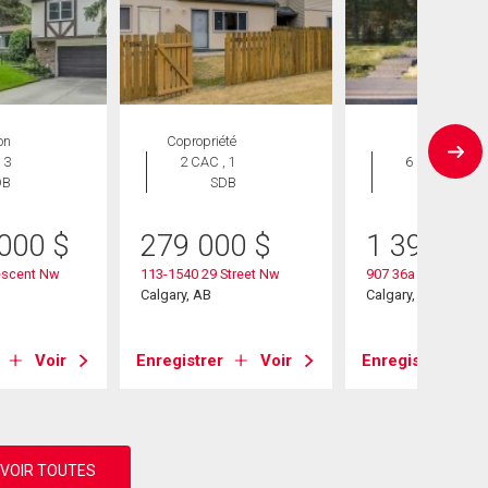
on
Copropriété
Maison
 3
2 CAC , 1
6 CAC , 5
DB
SDB
SDB
 000
$
279 000
$
1 399 99
escent Nw
113-1540 29 Street Nw
907 36a Street Nw
Calgary, AB
Calgary, AB
Voir
Enregistrer
Voir
Enregistrer