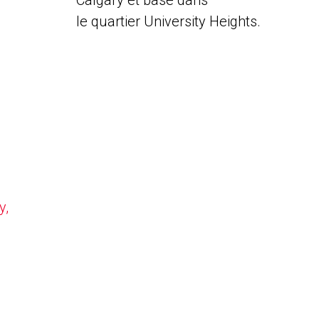
Calgary et basé dans
le quartier University Heights.
y,