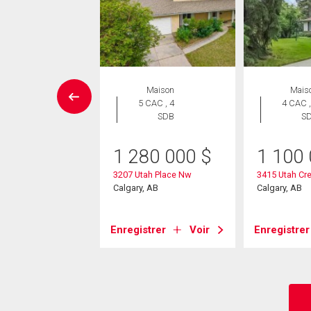
ropriété
Maison
Mais
 CAC , 1
5 CAC , 4
4 CAC ,
SDB
SDB
S
8 000
$
1 280 000
$
1 100
7 Warren Street Nw
3207 Utah Place Nw
3415 Utah Cr
, AB
Calgary, AB
Calgary, AB
strer
Voir
Enregistrer
Voir
Enregistrer