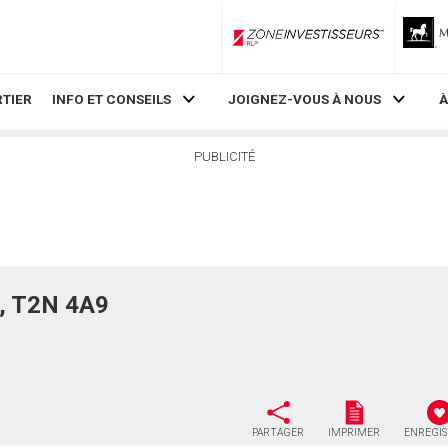
ZoneInvestisseurs RLP
TIER
INFO ET CONSEILS
JOIGNEZ-VOUS À NOUS
À
PUBLICITÉ
B, T2N 4A9
PARTAGER
IMPRIMER
ENREGI