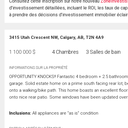
Consultez cette inscription sur notre nouveau
ZoneInvestis
d'investissement détaillées, incluant le ROI, les taux de cap
à prendre des décisions d'investissement immobilier éclai
3415 Utah Crescent NW, Calgary, AB, T2N 4A9
1 100 000
$
4 Chambres
3 Salles de bain
INFORMATIONS SUR LA PROPRIÉTÉ
OPPORTUNITY KNOCKS!! Fantastic 4 bedroom + 2.5 bathroom, 4 
garage. Solid estate home on a prime south facing rear lot, be
onto a walking/bike path. This home boasts an excellent floor
onto nice rear patio. Some windows have been updated over 
Inclusions:
All appliances are "as is" condition