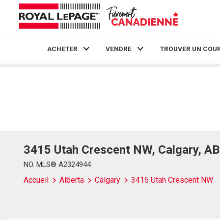
ACHETER
VENDRE
TROUVER UN COUR
Live
En Direct
3415 Utah Crescent NW, Calgary, A
NO. MLS® A2324944
Accueil
Alberta
Calgary
3415 Utah Crescent NW