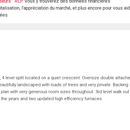
seurs
RLP.
Vous y trouverez des données financières
italisation, l'appréciation du marché, et plus encore pour vous ai
rées.
level split located on a quiet crescent. Oversize double attach
autifully landscaped with loads of trees and very private. Backing
 plan with very generous room sizes throughout. 3rd level walk out
the years and two updated high efficiency furnaces.