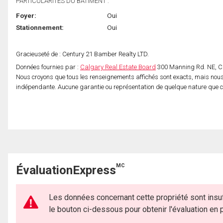
PARTICULARITÉS DU BÂTIMENT :
Foyer:
Oui
Stationnement:
Oui
Gracieuseté de : Century 21 Bamber Realty LTD.
Données fournies par :
Calgary Real Estate Board
300 Manning Rd. NE, Ca
Nous croyons que tous les renseignements affichés sont exacts, mais nous 
indépendante. Aucune garantie ou représentation de quelque nature que ce s
MC
ÉvaluationExpress
Les données concernant cette propriété sont insuf
le bouton ci-dessous pour obtenir l'évaluation en