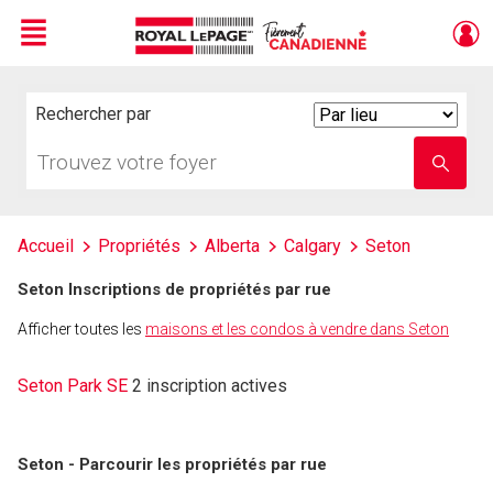
Menu
Live
En Direct
Rechercher par
Search
By
Trouvez
Entrez
votre
le
foyer
nom
de
l'école
Accueil
Propriétés
Alberta
Calgary
Seton
Seton Inscriptions de propriétés par rue
Afficher toutes les
maisons et les condos à vendre dans Seton
Seton Park SE
2 inscription actives
Seton - Parcourir les propriétés par rue