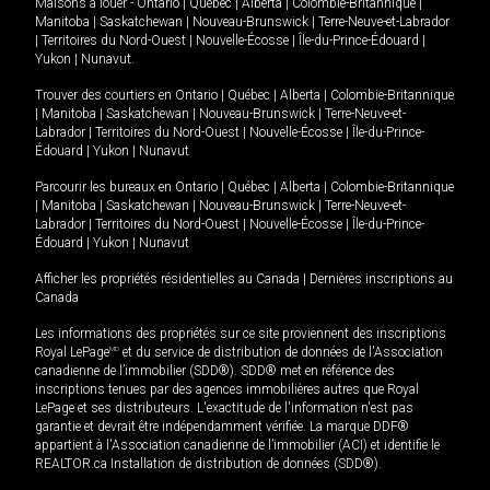
Maisons à louer -
Ontario
|
Québec
|
Alberta
|
Colombie-Britannique
|
Manitoba
|
Saskatchewan
|
Nouveau-Brunswick
|
Terre-Neuve-et-Labrador
|
Territoires du Nord-Ouest
|
Nouvelle-Écosse
|
Île-du-Prince-Édouard
|
Yukon
|
Nunavut
.
Trouver des courtiers en
Ontario
|
Québec
|
Alberta
|
Colombie-Britannique
|
Manitoba
|
Saskatchewan
|
Nouveau-Brunswick
|
Terre-Neuve-et-
Labrador
|
Territoires du Nord-Ouest
|
Nouvelle-Écosse
|
Île-du-Prince-
Édouard
|
Yukon
|
Nunavut
Parcourir les bureaux en
Ontario
|
Québec
|
Alberta
|
Colombie-Britannique
|
Manitoba
|
Saskatchewan
|
Nouveau-Brunswick
|
Terre-Neuve-et-
Labrador
|
Territoires du Nord-Ouest
|
Nouvelle-Écosse
|
Île-du-Prince-
Édouard
|
Yukon
|
Nunavut
Afficher les propriétés résidentielles au Canada
|
Dernières inscriptions au
Canada
Les informations des propriétés sur ce site proviennent des inscriptions
Royal LePage
MD
et du service de distribution de données de l'Association
canadienne de l’immobilier (SDD®). SDD® met en référence des
inscriptions tenues par des agences immobilières autres que Royal
LePage et ses distributeurs. L'exactitude de l'information n'est pas
garantie et devrait être indépendamment vérifiée. La marque DDF®
appartient à l'Association canadienne de l’immobilier (ACI) et identifie le
REALTOR.ca Installation de distribution de données (SDD®).