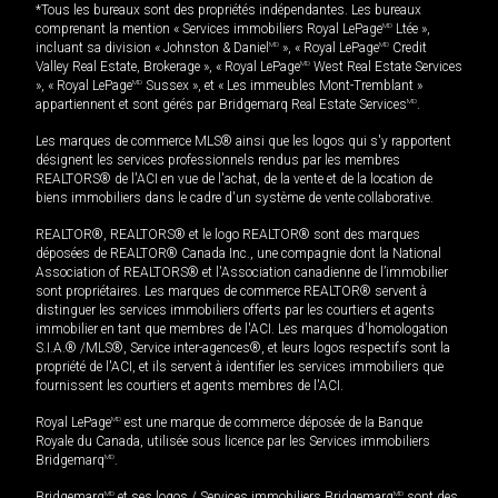
*Tous les bureaux sont des propriétés indépendantes. Les bureaux
comprenant la mention « Services immobiliers Royal LePage
MD
Ltée »,
incluant sa division « Johnston & Daniel
MD
», « Royal LePage
MD
Credit
Valley Real Estate, Brokerage », « Royal LePage
MD
West Real Estate Services
», « Royal LePage
MD
Sussex », et « Les immeubles Mont-Tremblant »
appartiennent et sont gérés par Bridgemarq Real Estate Services
MD
.
Les marques de commerce MLS® ainsi que les logos qui s'y rapportent
désignent les services professionnels rendus par les membres
REALTORS® de l'ACI en vue de l'achat, de la vente et de la location de
biens immobiliers dans le cadre d'un système de vente collaborative.
REALTOR®, REALTORS® et le logo REALTOR® sont des marques
déposées de REALTOR® Canada Inc., une compagnie dont la National
Association of REALTORS® et l'Association canadienne de l’immobilier
sont propriétaires. Les marques de commerce REALTOR® servent à
distinguer les services immobiliers offerts par les courtiers et agents
immobilier en tant que membres de l'ACI. Les marques d'homologation
S.I.A.® /MLS®, Service inter-agences®, et leurs logos respectifs sont la
propriété de l'ACI, et ils servent à identifier les services immobiliers que
fournissent les courtiers et agents membres de l'ACI.
Royal LePage
MD
est une marque de commerce déposée de la Banque
Royale du Canada, utilisée sous licence par les Services immobiliers
Bridgemarq
MD
.
Bridgemarq
MD
et ses logos / Services immobiliers Bridgemarq
MD
sont des