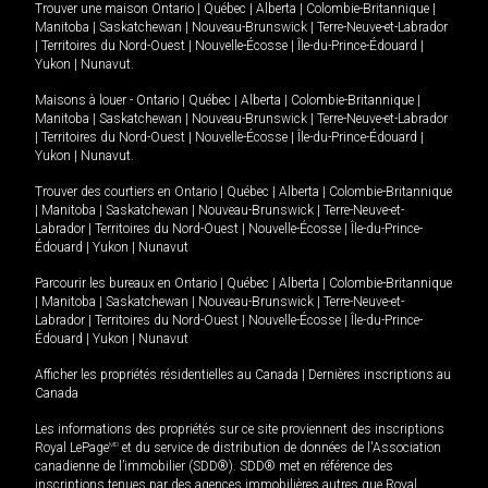
Trouver une maison
Ontario
|
Québec
|
Alberta
|
Colombie-Britannique
|
Manitoba
|
Saskatchewan
|
Nouveau-Brunswick
|
Terre-Neuve-et-Labrador
|
Territoires du Nord-Ouest
|
Nouvelle-Écosse
|
Île-du-Prince-Édouard
|
Yukon
|
Nunavut
.
Maisons à louer -
Ontario
|
Québec
|
Alberta
|
Colombie-Britannique
|
Manitoba
|
Saskatchewan
|
Nouveau-Brunswick
|
Terre-Neuve-et-Labrador
|
Territoires du Nord-Ouest
|
Nouvelle-Écosse
|
Île-du-Prince-Édouard
|
Yukon
|
Nunavut
.
Trouver des courtiers en
Ontario
|
Québec
|
Alberta
|
Colombie-Britannique
|
Manitoba
|
Saskatchewan
|
Nouveau-Brunswick
|
Terre-Neuve-et-
Labrador
|
Territoires du Nord-Ouest
|
Nouvelle-Écosse
|
Île-du-Prince-
Édouard
|
Yukon
|
Nunavut
Parcourir les bureaux en
Ontario
|
Québec
|
Alberta
|
Colombie-Britannique
|
Manitoba
|
Saskatchewan
|
Nouveau-Brunswick
|
Terre-Neuve-et-
Labrador
|
Territoires du Nord-Ouest
|
Nouvelle-Écosse
|
Île-du-Prince-
Édouard
|
Yukon
|
Nunavut
Afficher les propriétés résidentielles au Canada
|
Dernières inscriptions au
Canada
Les informations des propriétés sur ce site proviennent des inscriptions
Royal LePage
MD
et du service de distribution de données de l'Association
canadienne de l’immobilier (SDD®). SDD® met en référence des
inscriptions tenues par des agences immobilières autres que Royal