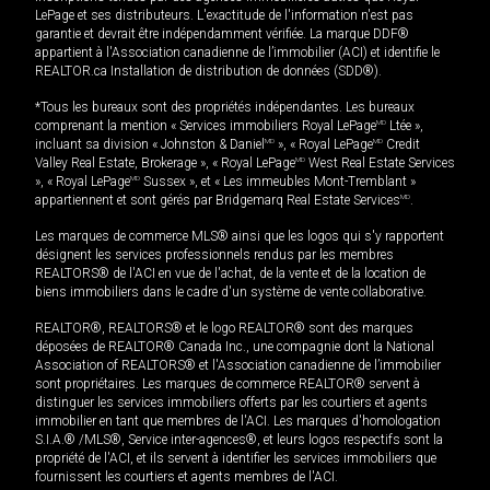
LePage et ses distributeurs. L'exactitude de l'information n'est pas
garantie et devrait être indépendamment vérifiée. La marque DDF®
appartient à l'Association canadienne de l’immobilier (ACI) et identifie le
REALTOR.ca Installation de distribution de données (SDD®).
*Tous les bureaux sont des propriétés indépendantes. Les bureaux
comprenant la mention « Services immobiliers Royal LePage
MD
Ltée »,
incluant sa division « Johnston & Daniel
MD
», « Royal LePage
MD
Credit
Valley Real Estate, Brokerage », « Royal LePage
MD
West Real Estate Services
», « Royal LePage
MD
Sussex », et « Les immeubles Mont-Tremblant »
appartiennent et sont gérés par Bridgemarq Real Estate Services
MD
.
Les marques de commerce MLS® ainsi que les logos qui s'y rapportent
désignent les services professionnels rendus par les membres
REALTORS® de l'ACI en vue de l'achat, de la vente et de la location de
biens immobiliers dans le cadre d'un système de vente collaborative.
REALTOR®, REALTORS® et le logo REALTOR® sont des marques
déposées de REALTOR® Canada Inc., une compagnie dont la National
Association of REALTORS® et l'Association canadienne de l’immobilier
sont propriétaires. Les marques de commerce REALTOR® servent à
distinguer les services immobiliers offerts par les courtiers et agents
immobilier en tant que membres de l'ACI. Les marques d'homologation
S.I.A.® /MLS®, Service inter-agences®, et leurs logos respectifs sont la
propriété de l'ACI, et ils servent à identifier les services immobiliers que
fournissent les courtiers et agents membres de l'ACI.