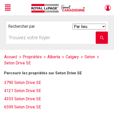
Menu
Live
En Direct
Rechercher par
Search
By
Trouvez
Entrez
votre
le
foyer
nom
de
l'école
Accueil
Propriétés
Alberta
Calgary
Seton
Seton Drive SE
Parcourir les propriétés sur Seton Drive SE
3790 Seton Drive SE
4121 Seton Drive SE
4353 Seton Drive SE
6599 Seton Drive SE