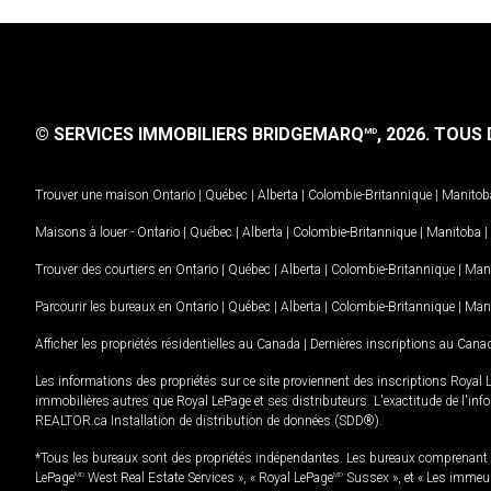
© SERVICES IMMOBILIERS BRIDGEMARQ
, 2026.
TOUS D
MD
Trouver une maison
Ontario
|
Québec
|
Alberta
|
Colombie-Britannique
|
Manitob
Maisons à louer -
Ontario
|
Québec
|
Alberta
|
Colombie-Britannique
|
Manitoba
|
Trouver des courtiers en
Ontario
|
Québec
|
Alberta
|
Colombie-Britannique
|
Man
Parcourir les bureaux en
Ontario
|
Québec
|
Alberta
|
Colombie-Britannique
|
Man
Afficher les propriétés résidentielles au Canada
|
Dernières inscriptions au Cana
Les informations des propriétés sur ce site proviennent des inscriptions Royal 
immobilières autres que Royal LePage et ses distributeurs. L'exactitude de l'info
REALTOR.ca Installation de distribution de données (SDD®).
*Tous les bureaux sont des propriétés indépendantes. Les bureaux comprenant 
LePage
MD
West Real Estate Services », « Royal LePage
MD
Sussex », et « Les immeu