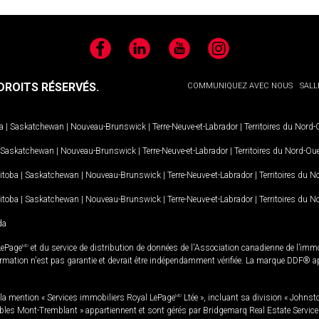
Facebook
LinkedIn
YouTube
Instagram
ROITS RÉSERVÉS.
COMMUNIQUEZ AVEC NOUS
SALL
a
|
Saskatchewan
|
Nouveau-Brunswick
|
Terre-Neuve-et-Labrador
|
Territoires du Nord
Saskatchewan
|
Nouveau-Brunswick
|
Terre-Neuve-et-Labrador
|
Territoires du Nord-Ou
itoba
|
Saskatchewan
|
Nouveau-Brunswick
|
Terre-Neuve-et-Labrador
|
Territoires du 
itoba
|
Saskatchewan
|
Nouveau-Brunswick
|
Terre-Neuve-et-Labrador
|
Territoires du 
da
LePage
MD
et du service de distribution de données de l'Association canadienne de l’im
rmation n'est pas garantie et devrait être indépendamment vérifiée. La marque DDF® appa
la mention « Services immobiliers Royal LePage
MD
Ltée », incluant sa division « Johnst
bles Mont-Tremblant » appartiennent et sont gérés par Bridgemarq Real Estate Servic