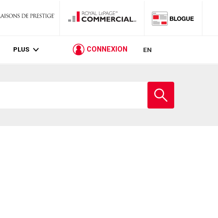
PLUS
CONNEXION
EN
Entrez
le
nom
de
l'école