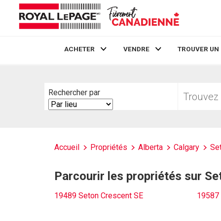
ACHETER
VENDRE
TROUVER UN
Live
En Direct
Trouvez
Rechercher par
votre
Search
foyer
By
Accueil
Propriétés
Alberta
Calgary
Se
Parcourir les propriétés sur S
19489 Seton Crescent SE
19587 