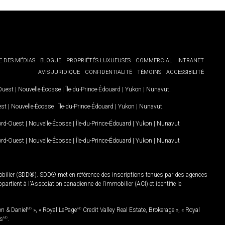
E DES MÉDIAS
BLOGUE
PROPRIÉTÉS LUXUEUSES
COMMERCIAL
INTRANET
AVIS JURIDIQUE
CONFIDENTIALITÉ
TÉMOINS
ACCESSIBILITÉ
-Ouest
|
Nouvelle-Écosse
|
Île-du-Prince-Édouard
|
Yukon
|
Nunavut
.
est
|
Nouvelle-Écosse
|
Île-du-Prince-Édouard
|
Yukon
|
Nunavut
.
Nord-Ouest
|
Nouvelle-Écosse
|
Île-du-Prince-Édouard
|
Yukon
|
Nunavut
Nord-Ouest
|
Nouvelle-Écosse
|
Île-du-Prince-Édouard
|
Yukon
|
Nunavut
mobilier (SDD®). SDD® met en référence des inscriptions tenues par des agences
rtient à l'Association canadienne de l’immobilier (ACI) et identifie le
on & Daniel
MD
», « Royal LePage
MD
Credit Valley Real Estate, Brokerage », « Royal
es
MD
.