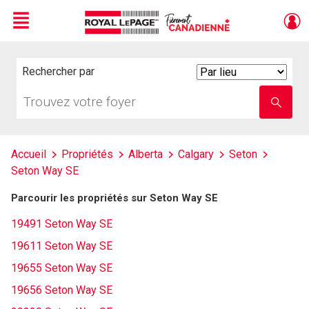
Menu
Live
En Direct
Rechercher par
Search
By
Trouvez
Entrez
votre
le
foyer
nom
de
l'école
Accueil
Propriétés
Alberta
Calgary
Seton
Seton Way SE
Parcourir les propriétés sur Seton Way SE
19491 Seton Way SE
19611 Seton Way SE
19655 Seton Way SE
19656 Seton Way SE