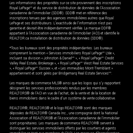
Les informations des propriétés sur ce site proviennent des inscriptions
Royal LePage
MD
et du service de distribution de données de l'Association
canadienne de l’immobilier (SDD®). SDD® met en référence des
inscriptions tenues par des agences immobilières autres que Royal
LePage et ses distributeurs. L'exactitude de l'information n'est pas
garantie et devrait être indépendamment vérifiée. La marque DDF®
appartient à l'Association canadienne de l’immobilier (ACI) et identifie le
REALTOR.ca Installation de distribution de données (SDD®).
*Tous les bureaux sont des propriétés indépendantes. Les bureaux
comprenant la mention « Services immobiliers Royal LePage
MD
Ltée »,
incluant sa division « Johnston & Daniel
MD
», « Royal LePage
MD
Credit
Valley Real Estate, Brokerage », « Royal LePage
MD
West Real Estate Services
», « Royal LePage
MD
Sussex », et « Les immeubles Mont-Tremblant »
appartiennent et sont gérés par Bridgemarq Real Estate Services
MD
.
Les marques de commerce MLS® ainsi que les logos qui s'y rapportent
désignent les services professionnels rendus par les membres
REALTORS® de l'ACI en vue de l'achat, de la vente et de la location de
biens immobiliers dans le cadre d'un système de vente collaborative.
REALTOR®, REALTORS® et le logo REALTOR® sont des marques
déposées de REALTOR® Canada Inc., une compagnie dont la National
Association of REALTORS® et l'Association canadienne de l’immobilier
sont propriétaires. Les marques de commerce REALTOR® servent à
distinguer les services immobiliers offerts par les courtiers et agents