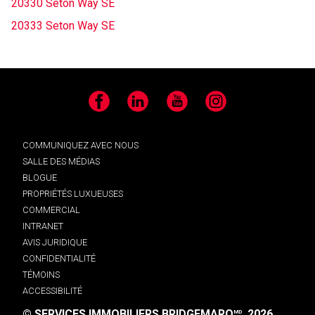
20330 Seton Way SE
20333 Seton Way SE
Facebook
LinkedIn
YouTube
Instagram
COMMUNIQUEZ AVEC NOUS
SALLE DES MÉDIAS
BLOGUE
PROPRIÉTÉS LUXUEUSES
COMMERCIAL
INTRANET
AVIS JURIDIQUE
CONFIDENTIALITÉ
TÉMOINS
ACCESSIBILITÉ
© SERVICES IMMOBILIERS BRIDGEMARQ
, 2026.
MD