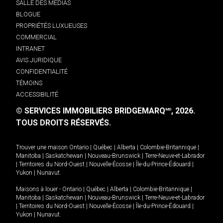
SALLE DES MÉDIAS
BLOGUE
PROPRIÉTÉS LUXUEUSES
COMMERCIAL
INTRANET
AVIS JURIDIQUE
CONFIDENTIALITÉ
TÉMOINS
ACCESSIBILITÉ
© SERVICES IMMOBILIERS BRIDGEMARQ
, 2026.
MD
TOUS DROITS RÉSERVÉS.
Trouver une maison
Ontario
|
Québec
|
Alberta
|
Colombie-Britannique
|
Manitoba
|
Saskatchewan
|
Nouveau-Brunswick
|
Terre-Neuve-et-Labrador
|
Territoires du Nord-Ouest
|
Nouvelle-Écosse
|
Île-du-Prince-Édouard
|
Yukon
|
Nunavut
.
Maisons à louer -
Ontario
|
Québec
|
Alberta
|
Colombie-Britannique
|
Manitoba
|
Saskatchewan
|
Nouveau-Brunswick
|
Terre-Neuve-et-Labrador
|
Territoires du Nord-Ouest
|
Nouvelle-Écosse
|
Île-du-Prince-Édouard
|
Yukon
|
Nunavut
.