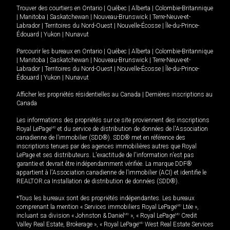
Trouver des courtiers en
Ontario
|
Québec
|
Alberta
|
Colombie-Britannique
|
Manitoba
|
Saskatchewan
|
Nouveau-Brunswick
|
Terre-Neuve-et-
Labrador
|
Territoires du Nord-Ouest
|
Nouvelle-Écosse
|
Île-du-Prince-
Édouard
|
Yukon
|
Nunavut
Parcourir les bureaux en
Ontario
|
Québec
|
Alberta
|
Colombie-Britannique
|
Manitoba
|
Saskatchewan
|
Nouveau-Brunswick
|
Terre-Neuve-et-
Labrador
|
Territoires du Nord-Ouest
|
Nouvelle-Écosse
|
Île-du-Prince-
Édouard
|
Yukon
|
Nunavut
Afficher les propriétés résidentielles au Canada
|
Dernières inscriptions au
Canada
Les informations des propriétés sur ce site proviennent des inscriptions
Royal LePage
MD
et du service de distribution de données de l'Association
canadienne de l’immobilier (SDD®). SDD® met en référence des
inscriptions tenues par des agences immobilières autres que Royal
LePage et ses distributeurs. L'exactitude de l'information n'est pas
garantie et devrait être indépendamment vérifiée. La marque DDF®
appartient à l'Association canadienne de l’immobilier (ACI) et identifie le
REALTOR.ca Installation de distribution de données (SDD®).
*Tous les bureaux sont des propriétés indépendantes. Les bureaux
comprenant la mention « Services immobiliers Royal LePage
MD
Ltée »,
incluant sa division « Johnston & Daniel
MD
», « Royal LePage
MD
Credit
Valley Real Estate, Brokerage », « Royal LePage
MD
West Real Estate Services