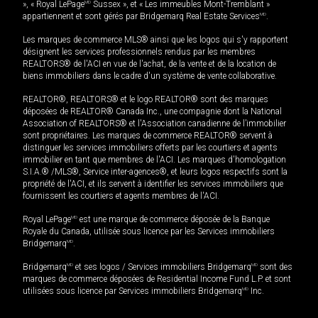
», « Royal LePage
MD
Sussex », et « Les immeubles Mont-Tremblant »
appartiennent et sont gérés par Bridgemarq Real Estate Services
MD
.
Les marques de commerce MLS® ainsi que les logos qui s'y rapportent
désignent les services professionnels rendus par les membres
REALTORS® de l'ACI en vue de l'achat, de la vente et de la location de
biens immobiliers dans le cadre d'un système de vente collaborative.
REALTOR®, REALTORS® et le logo REALTOR® sont des marques
déposées de REALTOR® Canada Inc., une compagnie dont la National
Association of REALTORS® et l'Association canadienne de l’immobilier
sont propriétaires. Les marques de commerce REALTOR® servent à
distinguer les services immobiliers offerts par les courtiers et agents
immobilier en tant que membres de l'ACI. Les marques d'homologation
S.I.A.® /MLS®, Service inter-agences®, et leurs logos respectifs sont la
propriété de l'ACI, et ils servent à identifier les services immobiliers que
fournissent les courtiers et agents membres de l'ACI.
Royal LePage
MD
est une marque de commerce déposée de la Banque
Royale du Canada, utilisée sous licence par les Services immobiliers
Bridgemarq
MD
.
Bridgemarq
MD
et ses logos / Services immobiliers Bridgemarq
MD
sont des
marques de commerce déposées de Residential Income Fund L.P. et sont
utilisées sous licence par Services immobiliers Bridgemarq
MD
Inc.