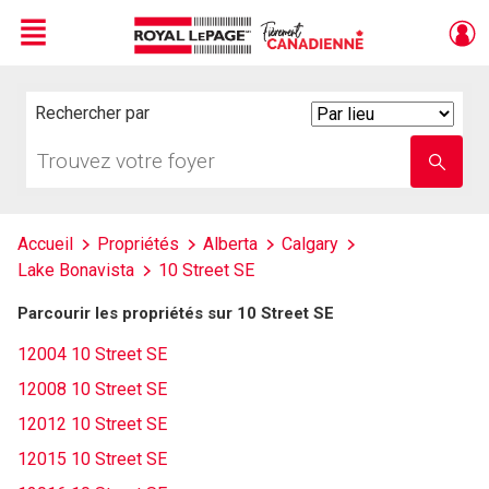
Menu
Live
En Direct
Rechercher par
Search
By
Trouvez
Entrez
votre
le
foyer
nom
de
l'école
Accueil
Propriétés
Alberta
Calgary
Lake Bonavista
10 Street SE
Parcourir les propriétés sur 10 Street SE
12004 10 Street SE
12008 10 Street SE
12012 10 Street SE
12015 10 Street SE