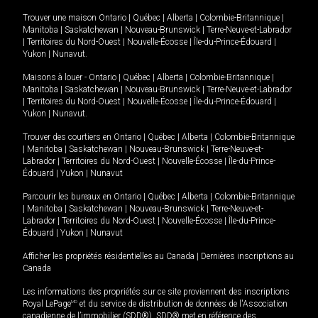
Trouver une maison
Ontario
|
Québec
|
Alberta
|
Colombie-Britannique
|
Manitoba
|
Saskatchewan
|
Nouveau-Brunswick
|
Terre-Neuve-et-Labrador
|
Territoires du Nord-Ouest
|
Nouvelle-Écosse
|
Île-du-Prince-Édouard
|
Yukon
|
Nunavut
.
Maisons à louer -
Ontario
|
Québec
|
Alberta
|
Colombie-Britannique
|
Manitoba
|
Saskatchewan
|
Nouveau-Brunswick
|
Terre-Neuve-et-Labrador
|
Territoires du Nord-Ouest
|
Nouvelle-Écosse
|
Île-du-Prince-Édouard
|
Yukon
|
Nunavut
.
Trouver des courtiers en
Ontario
|
Québec
|
Alberta
|
Colombie-Britannique
|
Manitoba
|
Saskatchewan
|
Nouveau-Brunswick
|
Terre-Neuve-et-
Labrador
|
Territoires du Nord-Ouest
|
Nouvelle-Écosse
|
Île-du-Prince-
Édouard
|
Yukon
|
Nunavut
Parcourir les bureaux en
Ontario
|
Québec
|
Alberta
|
Colombie-Britannique
|
Manitoba
|
Saskatchewan
|
Nouveau-Brunswick
|
Terre-Neuve-et-
Labrador
|
Territoires du Nord-Ouest
|
Nouvelle-Écosse
|
Île-du-Prince-
Édouard
|
Yukon
|
Nunavut
Afficher les propriétés résidentielles au Canada
|
Dernières inscriptions au
Canada
Les informations des propriétés sur ce site proviennent des inscriptions
Royal LePage
MD
et du service de distribution de données de l'Association
canadienne de l’immobilier (SDD®). SDD® met en référence des