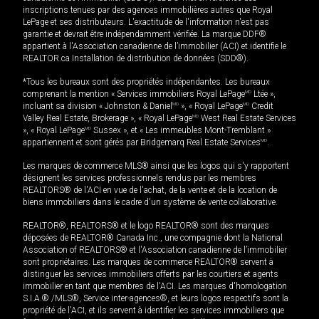
inscriptions tenues par des agences immobilières autres que Royal
LePage et ses distributeurs. L'exactitude de l'information n'est pas
garantie et devrait être indépendamment vérifiée. La marque DDF®
appartient à l'Association canadienne de l’immobilier (ACI) et identifie le
REALTOR.ca Installation de distribution de données (SDD®).
*Tous les bureaux sont des propriétés indépendantes. Les bureaux
comprenant la mention « Services immobiliers Royal LePage
MD
Ltée »,
incluant sa division « Johnston & Daniel
MD
», « Royal LePage
MD
Credit
Valley Real Estate, Brokerage », « Royal LePage
MD
West Real Estate Services
», « Royal LePage
MD
Sussex », et « Les immeubles Mont-Tremblant »
appartiennent et sont gérés par Bridgemarq Real Estate Services
MD
.
Les marques de commerce MLS® ainsi que les logos qui s'y rapportent
désignent les services professionnels rendus par les membres
REALTORS® de l'ACI en vue de l'achat, de la vente et de la location de
biens immobiliers dans le cadre d'un système de vente collaborative.
REALTOR®, REALTORS® et le logo REALTOR® sont des marques
déposées de REALTOR® Canada Inc., une compagnie dont la National
Association of REALTORS® et l'Association canadienne de l’immobilier
sont propriétaires. Les marques de commerce REALTOR® servent à
distinguer les services immobiliers offerts par les courtiers et agents
immobilier en tant que membres de l'ACI. Les marques d'homologation
S.I.A.® /MLS®, Service inter-agences®, et leurs logos respectifs sont la
propriété de l'ACI, et ils servent à identifier les services immobiliers que