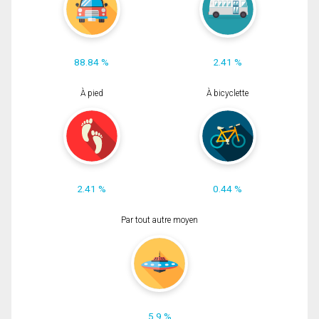
88.84 %
2.41 %
À pied
À bicyclette
2.41 %
0.44 %
Par tout autre moyen
5.9 %