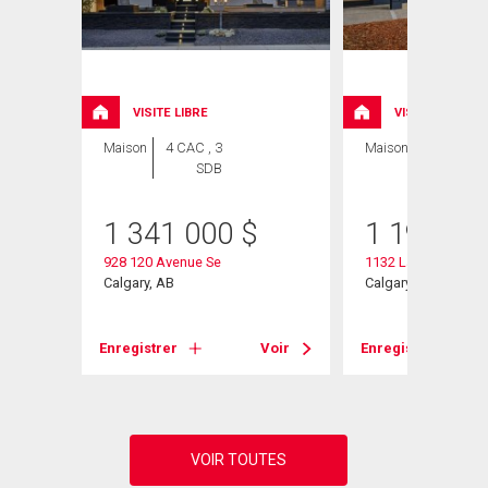
VISITE LIBRE
VISITE LIBRE
Maison
4 CAC , 3
Maison
4 CAC , 3
SDB
SDB
1 341 000
$
1 199 90
e
928 120 Avenue Se
1132 Lake Sylvan Pl
Calgary, AB
Calgary, AB
Voir
Enregistrer
Voir
Enregistrer