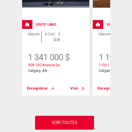
VISITE LIBRE
VISITE LIBRE
Maison
4 CAC , 3
Maison
4 CAC , 3
SDB
SDB
1 341 000
$
1 199 90
e Se
928 120 Avenue Se
1132 Lake Sylvan Pl
Calgary, AB
Calgary, AB
Voir
Enregistrer
Voir
Enregistrer