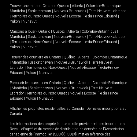
Trouver une maison
Ontario
|
Québec
|
Alberta
|
Colombie-Britannique
|
Manitoba
|
Saskatchewan
|
Nouveau-Brunswick
|
Terre-Neuve-et-Labrador
|
Territoires du Nord-Ouest
|
Nouvelle-Écosse
|
Île-du-Prince-Édouard
|
Yukon
|
Nunavut
.
Maisons à louer -
Ontario
|
Québec
|
Alberta
|
Colombie-Britannique
|
Manitoba
|
Saskatchewan
|
Nouveau-Brunswick
|
Terre-Neuve-et-Labrador
|
Territoires du Nord-Ouest
|
Nouvelle-Écosse
|
Île-du-Prince-Édouard
|
Yukon
|
Nunavut
.
Trouver des courtiers en
Ontario
|
Québec
|
Alberta
|
Colombie-Britannique
|
Manitoba
|
Saskatchewan
|
Nouveau-Brunswick
|
Terre-Neuve-et-
Labrador
|
Territoires du Nord-Ouest
|
Nouvelle-Écosse
|
Île-du-Prince-
Édouard
|
Yukon
|
Nunavut
Parcourir les bureaux en
Ontario
|
Québec
|
Alberta
|
Colombie-Britannique
|
Manitoba
|
Saskatchewan
|
Nouveau-Brunswick
|
Terre-Neuve-et-
Labrador
|
Territoires du Nord-Ouest
|
Nouvelle-Écosse
|
Île-du-Prince-
Édouard
|
Yukon
|
Nunavut
Afficher les propriétés résidentielles au Canada
|
Dernières inscriptions au
Canada
Les informations des propriétés sur ce site proviennent des inscriptions
Royal LePage
MD
et du service de distribution de données de l'Association
canadienne de l’immobilier (SDD®). SDD® met en référence des