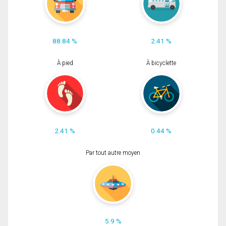
88.84 %
2.41 %
À pied
À bicyclette
2.41 %
0.44 %
Par tout autre moyen
5.9 %