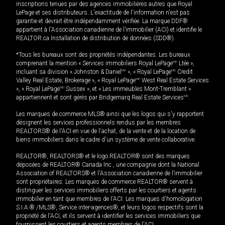
inscriptions tenues par des agences immobilières autres que Royal
LePage et ses distributeurs. L'exactitude de l'information n'est pas
garantie et devrait être indépendamment vérifiée. La marque DDF®
appartient à l'Association canadienne de l’immobilier (ACI) et identifie le
REALTOR.ca Installation de distribution de données (SDD®).
*Tous les bureaux sont des propriétés indépendantes. Les bureaux
comprenant la mention « Services immobiliers Royal LePage
MD
Ltée »,
incluant sa division « Johnston & Daniel
MD
», « Royal LePage
MD
Credit
Valley Real Estate, Brokerage », « Royal LePage
MD
West Real Estate Services
», « Royal LePage
MD
Sussex », et « Les immeubles Mont-Tremblant »
appartiennent et sont gérés par Bridgemarq Real Estate Services
MD
.
Les marques de commerce MLS® ainsi que les logos qui s'y rapportent
désignent les services professionnels rendus par les membres
REALTORS® de l'ACI en vue de l'achat, de la vente et de la location de
biens immobiliers dans le cadre d'un système de vente collaborative.
REALTOR®, REALTORS® et le logo REALTOR® sont des marques
déposées de REALTOR® Canada Inc., une compagnie dont la National
Association of REALTORS® et l'Association canadienne de l’immobilier
sont propriétaires. Les marques de commerce REALTOR® servent à
distinguer les services immobiliers offerts par les courtiers et agents
immobilier en tant que membres de l'ACI. Les marques d'homologation
S.I.A.® /MLS®, Service inter-agences®, et leurs logos respectifs sont la
propriété de l'ACI, et ils servent à identifier les services immobiliers que
fournissent les courtiers et agents membres de l'ACI.