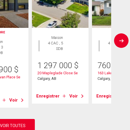
IBRE
Maison
Maison
on
4 CAC , 5
4 CAC , 2
 3
SDB
SDB
DB
1 297 000
$
760 000
 900
$
20 Mapleglade Close Se
163 Lake Sylvan Cl
van Place Se
Calgary, AB
Calgary, AB
Enregistrer
Voir
Enregistrer
Voir