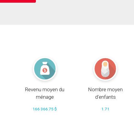
Revenu moyen du
Nombre moyen
ménage
d'enfants
166 366.75 $
1.71