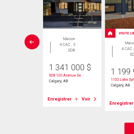
UVELLE INSCRIPTION
VISITE L
Maison
Maison
Mais
4 CAC , 3
 CAC , 3
4 CAC ,
SDB
SDB
S
1 341 000
$
9 000
$
1 199
928 120 Avenue Se
ensland Circle Se
1132 Lake Syl
Calgary, AB
, AB
Calgary, AB
Enregistrer
Voir
strer
Voir
Enregistrer