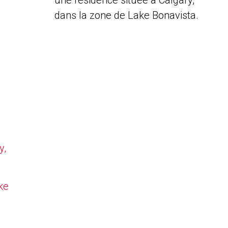
une résidence située à Calgary,
dans la zone de Lake Bonavista.
y,
ke