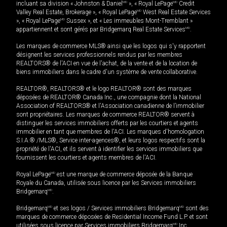
incluant sa division « Johnston & Daniel
MD
», « Royal LePage
MD
Credit
Valley Real Estate, Brokerage », « Royal LePage
MD
West Real Estate Services
», « Royal LePage
MD
Sussex », et « Les immeubles Mont-Tremblant »
appartiennent et sont gérés par Bridgemarq Real Estate Services
MD
.
Les marques de commerce MLS® ainsi que les logos qui s'y rapportent
désignent les services professionnels rendus par les membres
REALTORS® de l'ACI en vue de l'achat, de la vente et de la location de
biens immobiliers dans le cadre d'un système de vente collaborative.
REALTOR®, REALTORS® et le logo REALTOR® sont des marques
déposées de REALTOR® Canada Inc., une compagnie dont la National
Association of REALTORS® et l'Association canadienne de l’immobilier
sont propriétaires. Les marques de commerce REALTOR® servent à
distinguer les services immobiliers offerts par les courtiers et agents
immobilier en tant que membres de l'ACI. Les marques d'homologation
S.I.A.® /MLS®, Service inter-agences®, et leurs logos respectifs sont la
propriété de l'ACI, et ils servent à identifier les services immobiliers que
fournissent les courtiers et agents membres de l'ACI.
Royal LePage
MD
est une marque de commerce déposée de la Banque
Royale du Canada, utilisée sous licence par les Services immobiliers
Bridgemarq
MD
.
Bridgemarq
MD
et ses logos / Services immobiliers Bridgemarq
MD
sont des
marques de commerce déposées de Residential Income Fund L.P. et sont
utilisées sous licence par Services immobiliers Bridgemarq
MD
Inc.