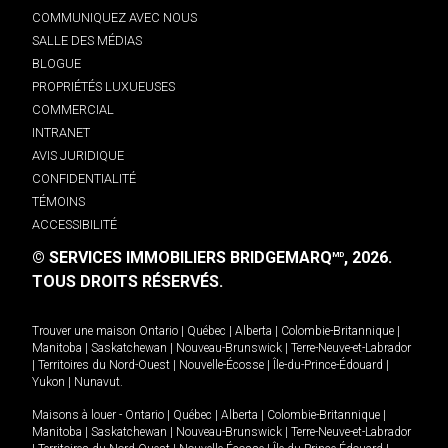
COMMUNIQUEZ AVEC NOUS
SALLE DES MÉDIAS
BLOGUE
PROPRIÉTÉS LUXUEUSES
COMMERCIAL
INTRANET
AVIS JURIDIQUE
CONFIDENTIALITÉ
TÉMOINS
ACCESSIBILITÉ
© SERVICES IMMOBILIERS BRIDGEMARQ
, 2026.
MD
TOUS DROITS RÉSERVÉS.
Trouver une maison
Ontario
|
Québec
|
Alberta
|
Colombie-Britannique
|
Manitoba
|
Saskatchewan
|
Nouveau-Brunswick
|
Terre-Neuve-et-Labrador
|
Territoires du Nord-Ouest
|
Nouvelle-Écosse
|
Île-du-Prince-Édouard
|
Yukon
|
Nunavut
.
Maisons à louer -
Ontario
|
Québec
|
Alberta
|
Colombie-Britannique
|
Manitoba
|
Saskatchewan
|
Nouveau-Brunswick
|
Terre-Neuve-et-Labrador