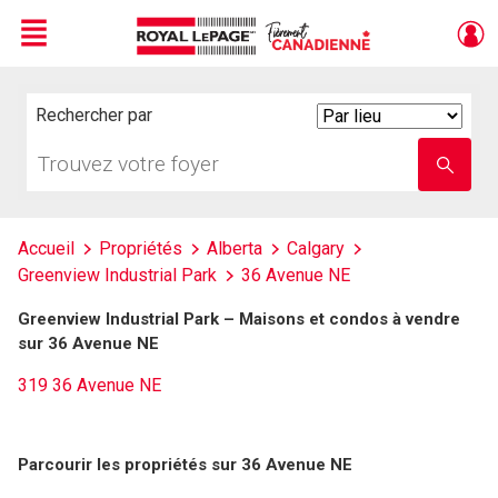
Menu
Live
En Direct
Rechercher par
Search
By
Trouvez
Entrez
votre
le
foyer
nom
de
l'école
Accueil
Propriétés
Alberta
Calgary
Greenview Industrial Park
36 Avenue NE
Greenview Industrial Park – Maisons et condos à vendre
sur 36 Avenue NE
319 36 Avenue NE
Parcourir les propriétés sur 36 Avenue NE