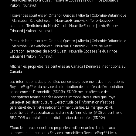
|
Territoires du Nord-Ouest
|
Nouvelle-Écosse
|
Île-du-Prince-Édouard
|
Yukon
|
Nunavut
.
Trouver des courtiers en
Ontario
|
Québec
|
Alberta
|
Colombie-Britannique
|
Manitoba
|
Saskatchewan
|
Nouveau-Brunswick
|
Terre-Neuve-et-
Labrador
|
Territoires du Nord-Ouest
|
Nouvelle-Écosse
|
Île-du-Prince-
Édouard
|
Yukon
|
Nunavut
Parcourir les bureaux en
Ontario
|
Québec
|
Alberta
|
Colombie-Britannique
|
Manitoba
|
Saskatchewan
|
Nouveau-Brunswick
|
Terre-Neuve-et-
Labrador
|
Territoires du Nord-Ouest
|
Nouvelle-Écosse
|
Île-du-Prince-
Édouard
|
Yukon
|
Nunavut
Afficher les propriétés résidentielles au Canada
|
Dernières inscriptions au
Canada
Les informations des propriétés sur ce site proviennent des inscriptions
Royal LePage
MD
et du service de distribution de données de l'Association
canadienne de l’immobilier (SDD®). SDD® met en référence des
inscriptions tenues par des agences immobilières autres que Royal
LePage et ses distributeurs. L'exactitude de l'information n'est pas
garantie et devrait être indépendamment vérifiée. La marque DDF®
appartient à l'Association canadienne de l’immobilier (ACI) et identifie le
REALTOR.ca Installation de distribution de données (SDD®).
*Tous les bureaux sont des propriétés indépendantes. Les bureaux
comprenant la mention « Services immobiliers Royal LePage
MD
Ltée »,