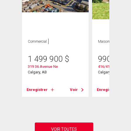
ION
Commercial
Maison
1 499 900
$
990 000
319 36 Avenue Ne
416/418 33 Avenue
Calgary, AB
Calgary, AB
Enregistrer
Voir
Enregistrer
Voir