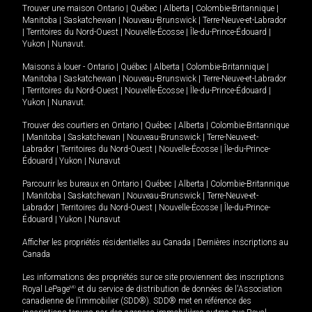
Trouver une maison
Ontario
|
Québec
|
Alberta
|
Colombie-Britannique
|
Manitoba
|
Saskatchewan
|
Nouveau-Brunswick
|
Terre-Neuve-et-Labrador
|
Territoires du Nord-Ouest
|
Nouvelle-Écosse
|
Île-du-Prince-Édouard
|
Yukon
|
Nunavut
.
Maisons à louer -
Ontario
|
Québec
|
Alberta
|
Colombie-Britannique
|
Manitoba
|
Saskatchewan
|
Nouveau-Brunswick
|
Terre-Neuve-et-Labrador
|
Territoires du Nord-Ouest
|
Nouvelle-Écosse
|
Île-du-Prince-Édouard
|
Yukon
|
Nunavut
.
Trouver des courtiers en
Ontario
|
Québec
|
Alberta
|
Colombie-Britannique
|
Manitoba
|
Saskatchewan
|
Nouveau-Brunswick
|
Terre-Neuve-et-
Labrador
|
Territoires du Nord-Ouest
|
Nouvelle-Écosse
|
Île-du-Prince-
Édouard
|
Yukon
|
Nunavut
Parcourir les bureaux en
Ontario
|
Québec
|
Alberta
|
Colombie-Britannique
|
Manitoba
|
Saskatchewan
|
Nouveau-Brunswick
|
Terre-Neuve-et-
Labrador
|
Territoires du Nord-Ouest
|
Nouvelle-Écosse
|
Île-du-Prince-
Édouard
|
Yukon
|
Nunavut
Afficher les propriétés résidentielles au Canada
|
Dernières inscriptions au
Canada
Les informations des propriétés sur ce site proviennent des inscriptions
Royal LePage
MD
et du service de distribution de données de l'Association
canadienne de l’immobilier (SDD®). SDD® met en référence des