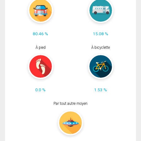
80.46 %
15.08 %
À pied
À bicyclette
0.0 %
1.53 %
Par tout autre moyen