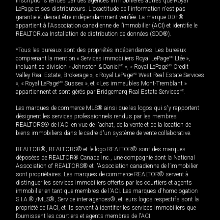
inscriptions tenues par des agences immobilières autres que Royal
LePage et ses distributeurs. L'exactitude de l'information n'est pas
garantie et devrait être indépendamment vérifiée. La marque DDF®
appartient à l'Association canadienne de l’immobilier (ACI) et identifie le
REALTOR.ca Installation de distribution de données (SDD®).
*Tous les bureaux sont des propriétés indépendantes. Les bureaux
comprenant la mention « Services immobiliers Royal LePage
MD
Ltée »,
incluant sa division « Johnston & Daniel
MD
», « Royal LePage
MD
Credit
Valley Real Estate, Brokerage », « Royal LePage
MD
West Real Estate Services
», « Royal LePage
MD
Sussex », et « Les immeubles Mont-Tremblant »
appartiennent et sont gérés par Bridgemarq Real Estate Services
MD
.
Les marques de commerce MLS® ainsi que les logos qui s'y rapportent
désignent les services professionnels rendus par les membres
REALTORS® de l'ACI en vue de l'achat, de la vente et de la location de
biens immobiliers dans le cadre d'un système de vente collaborative.
REALTOR®, REALTORS® et le logo REALTOR® sont des marques
déposées de REALTOR® Canada Inc., une compagnie dont la National
Association of REALTORS® et l'Association canadienne de l’immobilier
sont propriétaires. Les marques de commerce REALTOR® servent à
distinguer les services immobiliers offerts par les courtiers et agents
immobilier en tant que membres de l'ACI. Les marques d'homologation
S.I.A.® /MLS®, Service inter-agences®, et leurs logos respectifs sont la
propriété de l'ACI, et ils servent à identifier les services immobiliers que
fournissent les courtiers et agents membres de l'ACI.