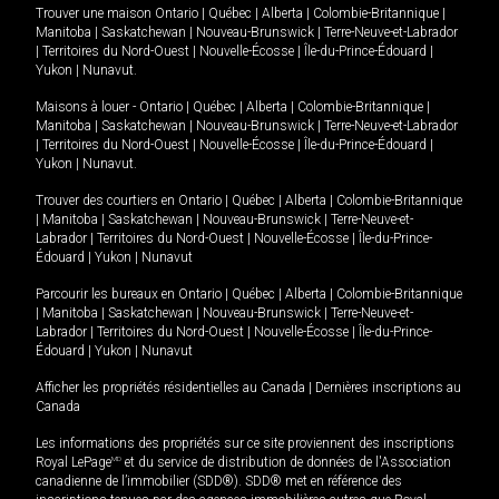
Trouver une maison
Ontario
|
Québec
|
Alberta
|
Colombie-Britannique
|
Manitoba
|
Saskatchewan
|
Nouveau-Brunswick
|
Terre-Neuve-et-Labrador
|
Territoires du Nord-Ouest
|
Nouvelle-Écosse
|
Île-du-Prince-Édouard
|
Yukon
|
Nunavut
.
Maisons à louer -
Ontario
|
Québec
|
Alberta
|
Colombie-Britannique
|
Manitoba
|
Saskatchewan
|
Nouveau-Brunswick
|
Terre-Neuve-et-Labrador
|
Territoires du Nord-Ouest
|
Nouvelle-Écosse
|
Île-du-Prince-Édouard
|
Yukon
|
Nunavut
.
Trouver des courtiers en
Ontario
|
Québec
|
Alberta
|
Colombie-Britannique
|
Manitoba
|
Saskatchewan
|
Nouveau-Brunswick
|
Terre-Neuve-et-
Labrador
|
Territoires du Nord-Ouest
|
Nouvelle-Écosse
|
Île-du-Prince-
Édouard
|
Yukon
|
Nunavut
Parcourir les bureaux en
Ontario
|
Québec
|
Alberta
|
Colombie-Britannique
|
Manitoba
|
Saskatchewan
|
Nouveau-Brunswick
|
Terre-Neuve-et-
Labrador
|
Territoires du Nord-Ouest
|
Nouvelle-Écosse
|
Île-du-Prince-
Édouard
|
Yukon
|
Nunavut
Afficher les propriétés résidentielles au Canada
|
Dernières inscriptions au
Canada
Les informations des propriétés sur ce site proviennent des inscriptions
Royal LePage
MD
et du service de distribution de données de l'Association
canadienne de l’immobilier (SDD®). SDD® met en référence des