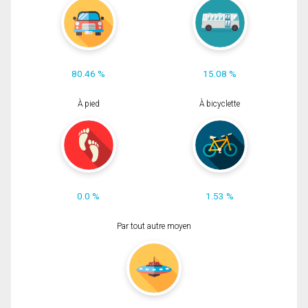
80.46 %
15.08 %
À pied
À bicyclette
0.0 %
1.53 %
Par tout autre moyen