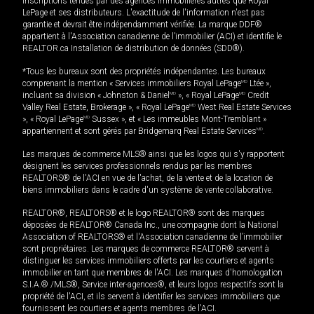
inscriptions tenues par des agences immobilières autres que Royal
LePage et ses distributeurs. L'exactitude de l'information n'est pas
garantie et devrait être indépendamment vérifiée. La marque DDF®
appartient à l'Association canadienne de l’immobilier (ACI) et identifie le
REALTOR.ca Installation de distribution de données (SDD®).
*Tous les bureaux sont des propriétés indépendantes. Les bureaux
comprenant la mention « Services immobiliers Royal LePage
MD
Ltée »,
incluant sa division « Johnston & Daniel
MD
», « Royal LePage
MD
Credit
Valley Real Estate, Brokerage », « Royal LePage
MD
West Real Estate Services
», « Royal LePage
MD
Sussex », et « Les immeubles Mont-Tremblant »
appartiennent et sont gérés par Bridgemarq Real Estate Services
MD
.
Les marques de commerce MLS® ainsi que les logos qui s'y rapportent
désignent les services professionnels rendus par les membres
REALTORS® de l'ACI en vue de l'achat, de la vente et de la location de
biens immobiliers dans le cadre d'un système de vente collaborative.
REALTOR®, REALTORS® et le logo REALTOR® sont des marques
déposées de REALTOR® Canada Inc., une compagnie dont la National
Association of REALTORS® et l'Association canadienne de l’immobilier
sont propriétaires. Les marques de commerce REALTOR® servent à
distinguer les services immobiliers offerts par les courtiers et agents
immobilier en tant que membres de l'ACI. Les marques d'homologation
S.I.A.® /MLS®, Service inter-agences®, et leurs logos respectifs sont la
propriété de l'ACI, et ils servent à identifier les services immobiliers que
fournissent les courtiers et agents membres de l'ACI.