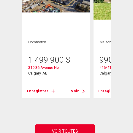
Commercial
Maison
1 499 900
$
990 000
319 36 Avenue Ne
416/418 33 Avenue
Calgary, AB
Calgary, AB
Enregistrer
Voir
Enregistrer
Voir