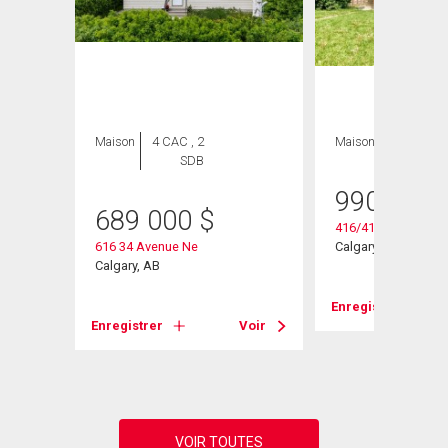
Maison
4 CAC , 2
Maison
SDB
990 000
689 000
$
416/418 33 Avenue
616 34 Avenue Ne
Calgary, AB
Calgary, AB
Enregistrer
Voir
Enregistrer
Voir