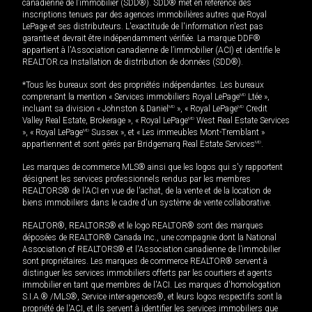
canadienne de l’immobilier (SDD®). SDD® met en référence des
inscriptions tenues par des agences immobilières autres que Royal
LePage et ses distributeurs. L'exactitude de l'information n'est pas
garantie et devrait être indépendamment vérifiée. La marque DDF®
appartient à l'Association canadienne de l’immobilier (ACI) et identifie le
REALTOR.ca Installation de distribution de données (SDD®).
*Tous les bureaux sont des propriétés indépendantes. Les bureaux
comprenant la mention « Services immobiliers Royal LePage
MD
Ltée »,
incluant sa division « Johnston & Daniel
MD
», « Royal LePage
MD
Credit
Valley Real Estate, Brokerage », « Royal LePage
MD
West Real Estate Services
», « Royal LePage
MD
Sussex », et « Les immeubles Mont-Tremblant »
appartiennent et sont gérés par Bridgemarq Real Estate Services
MD
.
Les marques de commerce MLS® ainsi que les logos qui s'y rapportent
désignent les services professionnels rendus par les membres
REALTORS® de l'ACI en vue de l'achat, de la vente et de la location de
biens immobiliers dans le cadre d'un système de vente collaborative.
REALTOR®, REALTORS® et le logo REALTOR® sont des marques
déposées de REALTOR® Canada Inc., une compagnie dont la National
Association of REALTORS® et l'Association canadienne de l’immobilier
sont propriétaires. Les marques de commerce REALTOR® servent à
distinguer les services immobiliers offerts par les courtiers et agents
immobilier en tant que membres de l'ACI. Les marques d'homologation
S.I.A.® /MLS®, Service inter-agences®, et leurs logos respectifs sont la
propriété de l'ACI, et ils servent à identifier les services immobiliers que