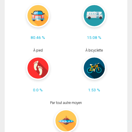
80.46 %
15.08 %
À pied
À bicyclette
0.0 %
1.53 %
Par tout autre moyen