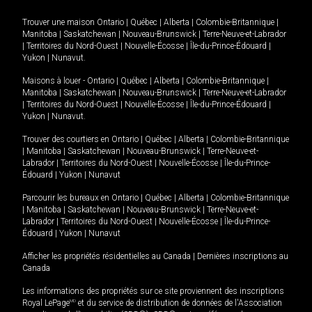
Trouver une maison
Ontario
|
Québec
|
Alberta
|
Colombie-Britannique
|
Manitoba
|
Saskatchewan
|
Nouveau-Brunswick
|
Terre-Neuve-et-Labrador
|
Territoires du Nord-Ouest
|
Nouvelle-Écosse
|
Île-du-Prince-Édouard
|
Yukon
|
Nunavut
.
Maisons à louer -
Ontario
|
Québec
|
Alberta
|
Colombie-Britannique
|
Manitoba
|
Saskatchewan
|
Nouveau-Brunswick
|
Terre-Neuve-et-Labrador
|
Territoires du Nord-Ouest
|
Nouvelle-Écosse
|
Île-du-Prince-Édouard
|
Yukon
|
Nunavut
.
Trouver des courtiers en
Ontario
|
Québec
|
Alberta
|
Colombie-Britannique
|
Manitoba
|
Saskatchewan
|
Nouveau-Brunswick
|
Terre-Neuve-et-
Labrador
|
Territoires du Nord-Ouest
|
Nouvelle-Écosse
|
Île-du-Prince-
Édouard
|
Yukon
|
Nunavut
Parcourir les bureaux en
Ontario
|
Québec
|
Alberta
|
Colombie-Britannique
|
Manitoba
|
Saskatchewan
|
Nouveau-Brunswick
|
Terre-Neuve-et-
Labrador
|
Territoires du Nord-Ouest
|
Nouvelle-Écosse
|
Île-du-Prince-
Édouard
|
Yukon
|
Nunavut
Afficher les propriétés résidentielles au Canada
|
Dernières inscriptions au
Canada
Les informations des propriétés sur ce site proviennent des inscriptions
Royal LePage
MD
et du service de distribution de données de l'Association