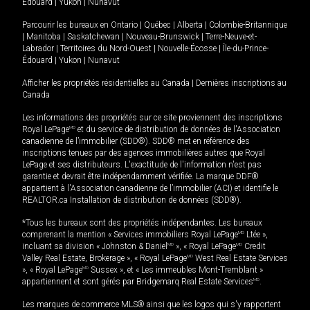
Édouard
|
Yukon
|
Nunavut
Parcourir les bureaux en
Ontario
|
Québec
|
Alberta
|
Colombie-Britannique
|
Manitoba
|
Saskatchewan
|
Nouveau-Brunswick
|
Terre-Neuve-et-
Labrador
|
Territoires du Nord-Ouest
|
Nouvelle-Écosse
|
Île-du-Prince-
Édouard
|
Yukon
|
Nunavut
Afficher les propriétés résidentielles au Canada
|
Dernières inscriptions au
Canada
Les informations des propriétés sur ce site proviennent des inscriptions
Royal LePage
MD
et du service de distribution de données de l'Association
canadienne de l’immobilier (SDD®). SDD® met en référence des
inscriptions tenues par des agences immobilières autres que Royal
LePage et ses distributeurs. L'exactitude de l'information n'est pas
garantie et devrait être indépendamment vérifiée. La marque DDF®
appartient à l'Association canadienne de l’immobilier (ACI) et identifie le
REALTOR.ca Installation de distribution de données (SDD®).
*Tous les bureaux sont des propriétés indépendantes. Les bureaux
comprenant la mention « Services immobiliers Royal LePage
MD
Ltée »,
incluant sa division « Johnston & Daniel
MD
», « Royal LePage
MD
Credit
Valley Real Estate, Brokerage », « Royal LePage
MD
West Real Estate Services
», « Royal LePage
MD
Sussex », et « Les immeubles Mont-Tremblant »
appartiennent et sont gérés par Bridgemarq Real Estate Services
MD
.
Les marques de commerce MLS® ainsi que les logos qui s'y rapportent