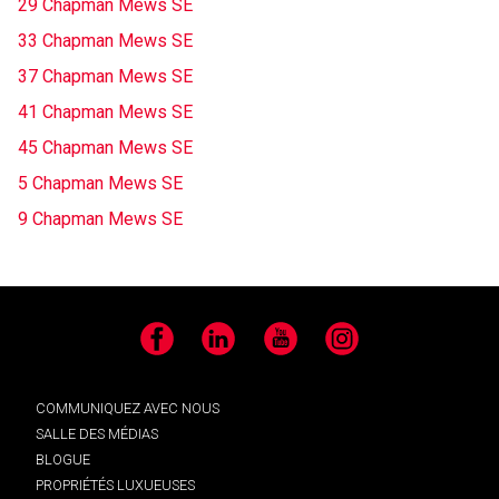
29 Chapman Mews SE
33 Chapman Mews SE
37 Chapman Mews SE
41 Chapman Mews SE
45 Chapman Mews SE
5 Chapman Mews SE
9 Chapman Mews SE
Facebook
LinkedIn
YouTube
Instagram
COMMUNIQUEZ AVEC NOUS
SALLE DES MÉDIAS
BLOGUE
PROPRIÉTÉS LUXUEUSES