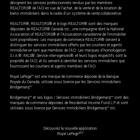
désignent les services professionnels rendus par les membres
REALTORS® de l'ACI en vue de l'achat, de la vente et de la location de
biens immobiliers dans le cadre d'un système de vente collaborative.
REALTOR®, REALTORS® et le logo REALTOR® sont des marques
déposées de REALTOR® Canada Inc., une compagnie dont la National
Association of REALTORS® et l'Association canadienne de l’immobilier
sont propriétaires. Les marques de commerce REALTOR® servent à
distinguer les services immobiliers offerts par les courtiers et agents
immobilier en tant que membres de l'ACI. Les marques d'homologation
S.I.A.® /MLS®, Service inter-agences®, et leurs logos respectifs sont la
propriété de l'ACI, et ils servent à identifier les services immobiliers que
fournissent les courtiers et agents membres de l'ACI.
Royal LePage
MD
est une marque de commerce déposée de la Banque
Royale du Canada, utilisée sous licence par les Services immobiliers
Bridgemarq
MD
.
Bridgemarq
MD
et ses logos / Services immobiliers Bridgemarq
MD
sont des
marques de commerce déposées de Residential Income Fund L.P. et sont
utilisées sous licence par Services immobiliers Bridgemarq
MD
Inc.
Découvrez la nouvelle application
MD
Royal LePage