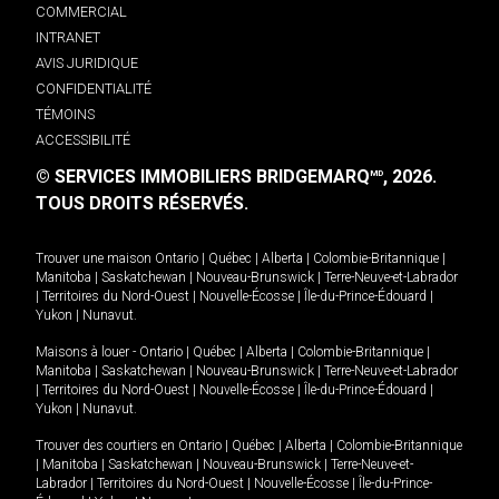
COMMERCIAL
INTRANET
AVIS JURIDIQUE
CONFIDENTIALITÉ
TÉMOINS
ACCESSIBILITÉ
© SERVICES IMMOBILIERS BRIDGEMARQ
, 2026.
MD
TOUS DROITS RÉSERVÉS.
Trouver une maison
Ontario
|
Québec
|
Alberta
|
Colombie-Britannique
|
Manitoba
|
Saskatchewan
|
Nouveau-Brunswick
|
Terre-Neuve-et-Labrador
|
Territoires du Nord-Ouest
|
Nouvelle-Écosse
|
Île-du-Prince-Édouard
|
Yukon
|
Nunavut
.
Maisons à louer -
Ontario
|
Québec
|
Alberta
|
Colombie-Britannique
|
Manitoba
|
Saskatchewan
|
Nouveau-Brunswick
|
Terre-Neuve-et-Labrador
|
Territoires du Nord-Ouest
|
Nouvelle-Écosse
|
Île-du-Prince-Édouard
|
Yukon
|
Nunavut
.
Trouver des courtiers en
Ontario
|
Québec
|
Alberta
|
Colombie-Britannique
|
Manitoba
|
Saskatchewan
|
Nouveau-Brunswick
|
Terre-Neuve-et-
Labrador
|
Territoires du Nord-Ouest
|
Nouvelle-Écosse
|
Île-du-Prince-