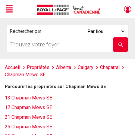
Menu
Live
En Direct
Rechercher par
Search
By
Trouvez
Entrez
votre
le
foyer
nom
de
l'école
Accueil
Propriétés
Alberta
Calgary
Chaparral
Chapman Mews SE
Parcourir les propriétés sur Chapman Mews SE
13 Chapman Mews SE
17 Chapman Mews SE
21 Chapman Mews SE
25 Chapman Mews SE