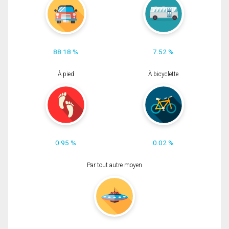
88.18 %
7.52 %
À pied
À bicyclette
0.95 %
0.02 %
Par tout autre moyen