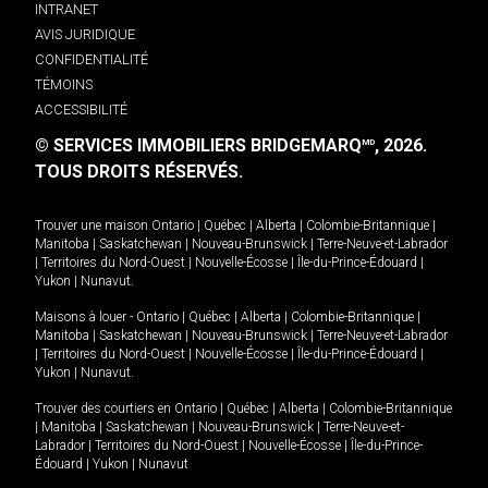
INTRANET
AVIS JURIDIQUE
CONFIDENTIALITÉ
TÉMOINS
ACCESSIBILITÉ
© SERVICES IMMOBILIERS BRIDGEMARQ
, 2026.
MD
TOUS DROITS RÉSERVÉS.
Trouver une maison
Ontario
|
Québec
|
Alberta
|
Colombie-Britannique
|
Manitoba
|
Saskatchewan
|
Nouveau-Brunswick
|
Terre-Neuve-et-Labrador
|
Territoires du Nord-Ouest
|
Nouvelle-Écosse
|
Île-du-Prince-Édouard
|
Yukon
|
Nunavut
.
Maisons à louer -
Ontario
|
Québec
|
Alberta
|
Colombie-Britannique
|
Manitoba
|
Saskatchewan
|
Nouveau-Brunswick
|
Terre-Neuve-et-Labrador
|
Territoires du Nord-Ouest
|
Nouvelle-Écosse
|
Île-du-Prince-Édouard
|
Yukon
|
Nunavut
.
Trouver des courtiers en
Ontario
|
Québec
|
Alberta
|
Colombie-Britannique
|
Manitoba
|
Saskatchewan
|
Nouveau-Brunswick
|
Terre-Neuve-et-
Labrador
|
Territoires du Nord-Ouest
|
Nouvelle-Écosse
|
Île-du-Prince-
Édouard
|
Yukon
|
Nunavut