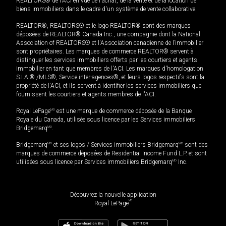
REALTORS® de l'ACI en vue de l'achat, de la vente et de la location de
biens immobiliers dans le cadre d'un système de vente collaborative.
REALTOR®, REALTORS® et le logo REALTOR® sont des marques
déposées de REALTOR® Canada Inc., une compagnie dont la National
Association of REALTORS® et l'Association canadienne de l’immobilier
sont propriétaires. Les marques de commerce REALTOR® servent à
distinguer les services immobiliers offerts par les courtiers et agents
immobilier en tant que membres de l'ACI. Les marques d'homologation
S.I.A.® /MLS®, Service inter-agences®, et leurs logos respectifs sont la
propriété de l'ACI, et ils servent à identifier les services immobiliers que
fournissent les courtiers et agents membres de l'ACI.
Royal LePage
MD
est une marque de commerce déposée de la Banque
Royale du Canada, utilisée sous licence par les Services immobiliers
Bridgemarq
MD
.
Bridgemarq
MD
et ses logos / Services immobiliers Bridgemarq
MD
sont des
marques de commerce déposées de Residential Income Fund L.P. et sont
utilisées sous licence par Services immobiliers Bridgemarq
MD
Inc.
Découvrez la nouvelle application
MD
Royal LePage