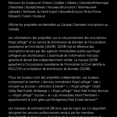
Parcourir les bureaux en
Ontario
|
Québec
|
Alberta
|
Colombie-Britannique
|
Manitoba
|
Saskatchewan
|
Nouveau-Brunswick
|
Terre-Neuve-et-
Labrador
|
Territoires du Nord-Ouest
|
Nouvelle-Écosse
|
Île-du-Prince-
Édouard
|
Yukon
|
Nunavut
Afficher les propriétés résidentielles au Canada
|
Dernières inscriptions au
Canada
Les informations des propriétés sur ce site proviennent des inscriptions
Royal LePage
MD
et du service de distribution de données de l'Association
canadienne de l’immobilier (SDD®). SDD® met en référence des
inscriptions tenues par des agences immobilières autres que Royal
LePage et ses distributeurs. L'exactitude de l'information n'est pas
garantie et devrait être indépendamment vérifiée. La marque DDF®
appartient à l'Association canadienne de l’immobilier (ACI) et identifie le
REALTOR.ca Installation de distribution de données (SDD®).
*Tous les bureaux sont des propriétés indépendantes. Les bureaux
comprenant la mention « Services immobiliers Royal LePage
MD
Ltée »,
incluant sa division « Johnston & Daniel
MD
», « Royal LePage
MD
Credit
Valley Real Estate, Brokerage », « Royal LePage
MD
West Real Estate Services
», « Royal LePage
MD
Sussex », et « Les immeubles Mont-Tremblant »
appartiennent et sont gérés par Bridgemarq Real Estate Services
MD
.
Les marques de commerce MLS® ainsi que les logos qui s'y rapportent
désignent les services professionnels rendus par les membres