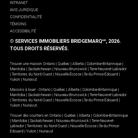
INTRANET
AVIS JURIDIQUE
CONFIDENTIALITÉ
TÉMOINS
ACCESSIBILITÉ
© SERVICES IMMOBILIERS BRIDGEMARQ
, 2026.
MD
TOUS DROITS RÉSERVÉS.
Trouver une maison
Ontario
|
Québec
|
Alberta
|
Colombie-Britannique
|
Manitoba
|
Saskatchewan
|
Nouveau-Brunswick
|
Terre-Neuve-et-Labrador
|
Territoires du Nord-Ouest
|
Nouvelle-Écosse
|
Île-du-Prince-Édouard
|
Yukon
|
Nunavut
.
Maisons à louer -
Ontario
|
Québec
|
Alberta
|
Colombie-Britannique
|
Manitoba
|
Saskatchewan
|
Nouveau-Brunswick
|
Terre-Neuve-et-Labrador
|
Territoires du Nord-Ouest
|
Nouvelle-Écosse
|
Île-du-Prince-Édouard
|
Yukon
|
Nunavut
.
Trouver des courtiers en
Ontario
|
Québec
|
Alberta
|
Colombie-Britannique
|
Manitoba
|
Saskatchewan
|
Nouveau-Brunswick
|
Terre-Neuve-et-
Labrador
|
Territoires du Nord-Ouest
|
Nouvelle-Écosse
|
Île-du-Prince-
Édouard
|
Yukon
|
Nunavut