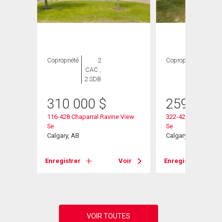
Copropriété
2
Copropriété
2
CAC ,
CAC ,
2 SDB
2 SDB
heter
310 000
$
259 800
116-428 Chaparral Ravine View
322-428 Chaparral 
Se
Se
Se
Calgary, AB
Calgary, AB
Voir
Enregistrer
Voir
Enregistrer