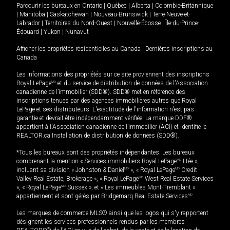
Parcourir les bureaux en
Ontario
|
Québec
|
Alberta
|
Colombie-Britannique
|
Manitoba
|
Saskatchewan
|
Nouveau-Brunswick
|
Terre-Neuve-et-
Labrador
|
Territoires du Nord-Ouest
|
Nouvelle-Écosse
|
Île-du-Prince-
Édouard
|
Yukon
|
Nunavut
Afficher les propriétés résidentielles au Canada
|
Dernières inscriptions au
Canada
Les informations des propriétés sur ce site proviennent des inscriptions
Royal LePage
MD
et du service de distribution de données de l'Association
canadienne de l’immobilier (SDD®). SDD® met en référence des
inscriptions tenues par des agences immobilières autres que Royal
LePage et ses distributeurs. L'exactitude de l'information n'est pas
garantie et devrait être indépendamment vérifiée. La marque DDF®
appartient à l'Association canadienne de l’immobilier (ACI) et identifie le
REALTOR.ca Installation de distribution de données (SDD®).
*Tous les bureaux sont des propriétés indépendantes. Les bureaux
comprenant la mention « Services immobiliers Royal LePage
MD
Ltée »,
incluant sa division « Johnston & Daniel
MD
», « Royal LePage
MD
Credit
Valley Real Estate, Brokerage », « Royal LePage
MD
West Real Estate Services
», « Royal LePage
MD
Sussex », et « Les immeubles Mont-Tremblant »
appartiennent et sont gérés par Bridgemarq Real Estate Services
MD
.
Les marques de commerce MLS® ainsi que les logos qui s'y rapportent
désignent les services professionnels rendus par les membres