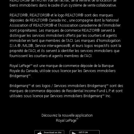
REALTORS® de l'ACI en vue de l'achat, de la vente et de la location de
biens immobiliers dans le cadre d'un système de vente collaborative.
REALTOR®, REALTORS® et le logo REALTOR® sont des marques
déposées de REALTOR® Canada Inc., une compagnie dont la National
Association of REALTORS® et l'Association canadienne de l’immobilier
sont propriétaires. Les marques de commerce REALTOR® servent à
distinguer les services immobiliers offerts par les courtiers et agents
immobilier en tant que membres de l'ACI. Les marques d'homologation
S.I.A.® /MLS®, Service inter-agences®, et leurs logos respectifs sont la
propriété de l'ACI, et ils servent à identifier les services immobiliers que
fournissent les courtiers et agents membres de l'ACI.
Royal LePage
MD
est une marque de commerce déposée de la Banque
Royale du Canada, utilisée sous licence par les Services immobiliers
Bridgemarq
MD
.
Bridgemarq
MD
et ses logos / Services immobiliers Bridgemarq
MD
sont des
marques de commerce déposées de Residential Income Fund L.P. et sont
utilisées sous licence par Services immobiliers Bridgemarq
MD
Inc.
Découvrez la nouvelle application
MD
Royal LePage