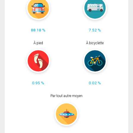
88.18 %
7.52 %
À pied
À bicyclette
0.95 %
0.02 %
Par tout autre moyen