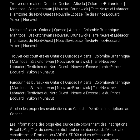
Trouver une maison
Ontario
|
Québec
|
Alberta
|
Colombie-Britannique
|
Manitoba
|
Saskatchewan
|
Nouveau-Brunswick
|
Terre-Neuve-et-Labrador
|
Territoires du Nord-Ouest
|
Nouvelle-Écosse
|
Île-du-Prince-Édouard
|
Yukon
|
Nunavut
.
Maisons à louer -
Ontario
|
Québec
|
Alberta
|
Colombie-Britannique
|
Manitoba
|
Saskatchewan
|
Nouveau-Brunswick
|
Terre-Neuve-et-Labrador
|
Territoires du Nord-Ouest
|
Nouvelle-Écosse
|
Île-du-Prince-Édouard
|
Yukon
|
Nunavut
.
Trouver des courtiers en
Ontario
|
Québec
|
Alberta
|
Colombie-Britannique
|
Manitoba
|
Saskatchewan
|
Nouveau-Brunswick
|
Terre-Neuve-et-
Labrador
|
Territoires du Nord-Ouest
|
Nouvelle-Écosse
|
Île-du-Prince-
Édouard
|
Yukon
|
Nunavut
Parcourir les bureaux en
Ontario
|
Québec
|
Alberta
|
Colombie-Britannique
|
Manitoba
|
Saskatchewan
|
Nouveau-Brunswick
|
Terre-Neuve-et-
Labrador
|
Territoires du Nord-Ouest
|
Nouvelle-Écosse
|
Île-du-Prince-
Édouard
|
Yukon
|
Nunavut
Afficher les propriétés résidentielles au Canada
|
Dernières inscriptions au
Canada
Les informations des propriétés sur ce site proviennent des inscriptions
Royal LePage
MD
et du service de distribution de données de l'Association
canadienne de l’immobilier (SDD®). SDD® met en référence des