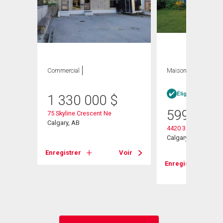
Commercial
Maison
2 CAC , 2
SDB
Éligible Louer po
1 330 000
$
599 000
75 Skyline Crescent Ne
Calgary, AB
4420 3 Street Ne
Calgary, AB
Enregistrer
Voir
Voir
Enregistrer