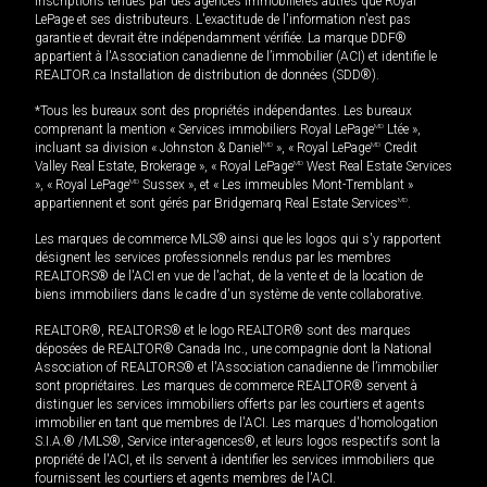
inscriptions tenues par des agences immobilières autres que Royal
LePage et ses distributeurs. L'exactitude de l'information n'est pas
garantie et devrait être indépendamment vérifiée. La marque DDF®
appartient à l'Association canadienne de l’immobilier (ACI) et identifie le
REALTOR.ca Installation de distribution de données (SDD®).
*Tous les bureaux sont des propriétés indépendantes. Les bureaux
comprenant la mention « Services immobiliers Royal LePage
MD
Ltée »,
incluant sa division « Johnston & Daniel
MD
», « Royal LePage
MD
Credit
Valley Real Estate, Brokerage », « Royal LePage
MD
West Real Estate Services
», « Royal LePage
MD
Sussex », et « Les immeubles Mont-Tremblant »
appartiennent et sont gérés par Bridgemarq Real Estate Services
MD
.
Les marques de commerce MLS® ainsi que les logos qui s'y rapportent
désignent les services professionnels rendus par les membres
REALTORS® de l'ACI en vue de l'achat, de la vente et de la location de
biens immobiliers dans le cadre d'un système de vente collaborative.
REALTOR®, REALTORS® et le logo REALTOR® sont des marques
déposées de REALTOR® Canada Inc., une compagnie dont la National
Association of REALTORS® et l'Association canadienne de l’immobilier
sont propriétaires. Les marques de commerce REALTOR® servent à
distinguer les services immobiliers offerts par les courtiers et agents
immobilier en tant que membres de l'ACI. Les marques d'homologation
S.I.A.® /MLS®, Service inter-agences®, et leurs logos respectifs sont la
propriété de l'ACI, et ils servent à identifier les services immobiliers que
fournissent les courtiers et agents membres de l'ACI.