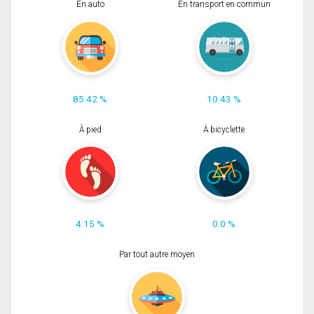
En auto
En transport en commun
85.42 %
10.43 %
À pied
À bicyclette
4.15 %
0.0 %
Par tout autre moyen