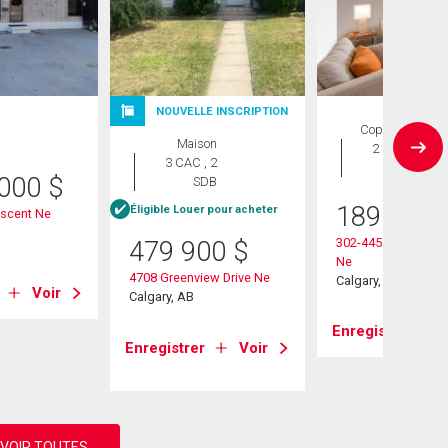
NOUVELLE INSCRIPTION
Copropriété
Maison
2 CAC , 1
3 CAC , 2
SDB
 000
$
SDB
189 900
Éligible Louer pour acheter
escent Ne
302-4455a Greenvie
479 900
$
Ne
4708 Greenview Drive Ne
Calgary, AB
Voir
Calgary, AB
Enregistrer
Enregistrer
Voir