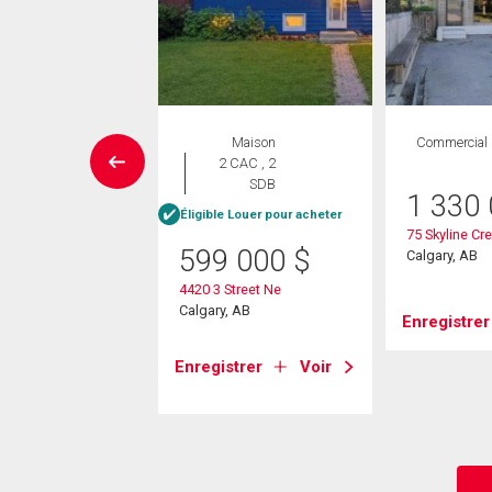
Maison
Maison
Commercial
 CAC , 2
2 CAC , 2
SDB
SDB
1 330
Éligible Louer pour acheter
75 Skyline Cr
0 000
$
599 000
$
Calgary, AB
ntre A Street Ne
4420 3 Street Ne
, AB
Calgary, AB
Enregistrer
strer
Voir
Enregistrer
Voir