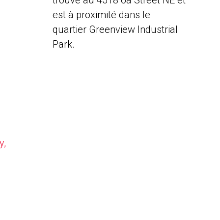
trouve au 4518 6a Street NE et
est à proximité dans le
quartier Greenview Industrial
Park.
y,