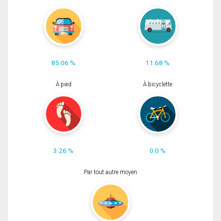
85.06 %
11.68 %
À pied
À bicyclette
3.26 %
0.0 %
Par tout autre moyen