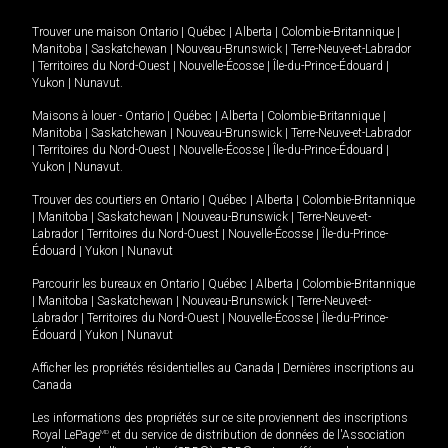
Trouver une maison
Ontario
|
Québec
|
Alberta
|
Colombie-Britannique
|
Manitoba
|
Saskatchewan
|
Nouveau-Brunswick
|
Terre-Neuve-et-Labrador
|
Territoires du Nord-Ouest
|
Nouvelle-Écosse
|
Île-du-Prince-Édouard
|
Yukon
|
Nunavut
.
Maisons à louer -
Ontario
|
Québec
|
Alberta
|
Colombie-Britannique
|
Manitoba
|
Saskatchewan
|
Nouveau-Brunswick
|
Terre-Neuve-et-Labrador
|
Territoires du Nord-Ouest
|
Nouvelle-Écosse
|
Île-du-Prince-Édouard
|
Yukon
|
Nunavut
.
Trouver des courtiers en
Ontario
|
Québec
|
Alberta
|
Colombie-Britannique
|
Manitoba
|
Saskatchewan
|
Nouveau-Brunswick
|
Terre-Neuve-et-
Labrador
|
Territoires du Nord-Ouest
|
Nouvelle-Écosse
|
Île-du-Prince-
Édouard
|
Yukon
|
Nunavut
Parcourir les bureaux en
Ontario
|
Québec
|
Alberta
|
Colombie-Britannique
|
Manitoba
|
Saskatchewan
|
Nouveau-Brunswick
|
Terre-Neuve-et-
Labrador
|
Territoires du Nord-Ouest
|
Nouvelle-Écosse
|
Île-du-Prince-
Édouard
|
Yukon
|
Nunavut
Afficher les propriétés résidentielles au Canada
|
Dernières inscriptions au
Canada
Les informations des propriétés sur ce site proviennent des inscriptions
Royal LePage
MD
et du service de distribution de données de l'Association