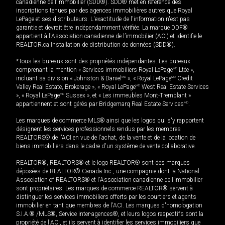
canadienne de l’immobilier (SDD®). SDD® met en référence des
inscriptions tenues par des agences immobilières autres que Royal
LePage et ses distributeurs. L'exactitude de l'information n'est pas
garantie et devrait être indépendamment vérifiée. La marque DDF®
appartient à l'Association canadienne de l’immobilier (ACI) et identifie le
REALTOR.ca Installation de distribution de données (SDD®).
*Tous les bureaux sont des propriétés indépendantes. Les bureaux
comprenant la mention « Services immobiliers Royal LePage
MD
Ltée »,
incluant sa division « Johnston & Daniel
MD
», « Royal LePage
MD
Credit
Valley Real Estate, Brokerage », « Royal LePage
MD
West Real Estate Services
», « Royal LePage
MD
Sussex », et « Les immeubles Mont-Tremblant »
appartiennent et sont gérés par Bridgemarq Real Estate Services
MD
.
Les marques de commerce MLS® ainsi que les logos qui s'y rapportent
désignent les services professionnels rendus par les membres
REALTORS® de l'ACI en vue de l'achat, de la vente et de la location de
biens immobiliers dans le cadre d'un système de vente collaborative.
REALTOR®, REALTORS® et le logo REALTOR® sont des marques
déposées de REALTOR® Canada Inc., une compagnie dont la National
Association of REALTORS® et l'Association canadienne de l’immobilier
sont propriétaires. Les marques de commerce REALTOR® servent à
distinguer les services immobiliers offerts par les courtiers et agents
immobilier en tant que membres de l'ACI. Les marques d'homologation
S.I.A.® /MLS®, Service inter-agences®, et leurs logos respectifs sont la
propriété de l'ACI, et ils servent à identifier les services immobiliers que