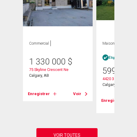
Commercial
Maison
2 CAC , 2
SDB
Éligible Louer po
1 330 000
$
599 000
75 Skyline Crescent Ne
Calgary, AB
4420 3 Street Ne
Calgary, AB
Enregistrer
Voir
Voir
Enregistrer