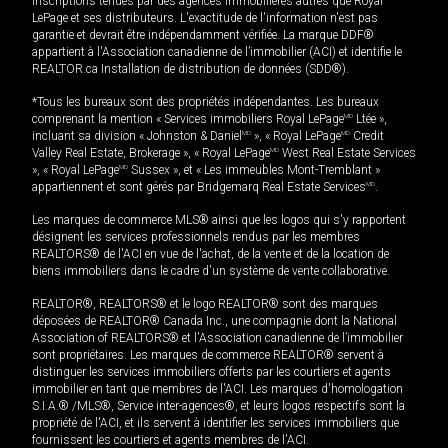
inscriptions tenues par des agences immobilières autres que Royal
LePage et ses distributeurs. L'exactitude de l'information n'est pas
garantie et devrait être indépendamment vérifiée. La marque DDF®
appartient à l'Association canadienne de l’immobilier (ACI) et identifie le
REALTOR.ca Installation de distribution de données (SDD®).
*Tous les bureaux sont des propriétés indépendantes. Les bureaux
comprenant la mention « Services immobiliers Royal LePage
MD
Ltée »,
incluant sa division « Johnston & Daniel
MD
», « Royal LePage
MD
Credit
Valley Real Estate, Brokerage », « Royal LePage
MD
West Real Estate Services
», « Royal LePage
MD
Sussex », et « Les immeubles Mont-Tremblant »
appartiennent et sont gérés par Bridgemarq Real Estate Services
MD
.
Les marques de commerce MLS® ainsi que les logos qui s'y rapportent
désignent les services professionnels rendus par les membres
REALTORS® de l'ACI en vue de l'achat, de la vente et de la location de
biens immobiliers dans le cadre d'un système de vente collaborative.
REALTOR®, REALTORS® et le logo REALTOR® sont des marques
déposées de REALTOR® Canada Inc., une compagnie dont la National
Association of REALTORS® et l'Association canadienne de l’immobilier
sont propriétaires. Les marques de commerce REALTOR® servent à
distinguer les services immobiliers offerts par les courtiers et agents
immobilier en tant que membres de l'ACI. Les marques d'homologation
S.I.A.® /MLS®, Service inter-agences®, et leurs logos respectifs sont la
propriété de l'ACI, et ils servent à identifier les services immobiliers que
fournissent les courtiers et agents membres de l'ACI.