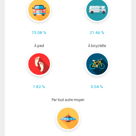
75.08 %
21.46 %
À pied
À bicyclette
1.82 %
0.04 %
Par tout autre moyen