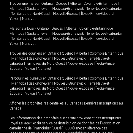
Trouver une maison
Ontario
|
Québec
|
Alberta
|
Colombie-Britannique
|
Manitoba
|
Saskatchewan
|
Nouveau-Brunswick
|
Terre-Neuve-et-Labrador
|
Territoires du Nord-Ouest
|
Nouvelle-Écosse
|
Île-du-Prince-Édouard
|
Yukon
|
Nunavut
.
Maisons à louer -
Ontario
|
Québec
|
Alberta
|
Colombie-Britannique
|
Manitoba
|
Saskatchewan
|
Nouveau-Brunswick
|
Terre-Neuve-et-Labrador
|
Territoires du Nord-Ouest
|
Nouvelle-Écosse
|
Île-du-Prince-Édouard
|
Yukon
|
Nunavut
.
Trouver des courtiers en
Ontario
|
Québec
|
Alberta
|
Colombie-Britannique
|
Manitoba
|
Saskatchewan
|
Nouveau-Brunswick
|
Terre-Neuve-et-
Labrador
|
Territoires du Nord-Ouest
|
Nouvelle-Écosse
|
Île-du-Prince-
Édouard
|
Yukon
|
Nunavut
Parcourir les bureaux en
Ontario
|
Québec
|
Alberta
|
Colombie-Britannique
|
Manitoba
|
Saskatchewan
|
Nouveau-Brunswick
|
Terre-Neuve-et-
Labrador
|
Territoires du Nord-Ouest
|
Nouvelle-Écosse
|
Île-du-Prince-
Édouard
|
Yukon
|
Nunavut
Afficher les propriétés résidentielles au Canada
|
Dernières inscriptions au
Canada
Les informations des propriétés sur ce site proviennent des inscriptions
Royal LePage
MD
et du service de distribution de données de l'Association
canadienne de l’immobilier (SDD®). SDD® met en référence des