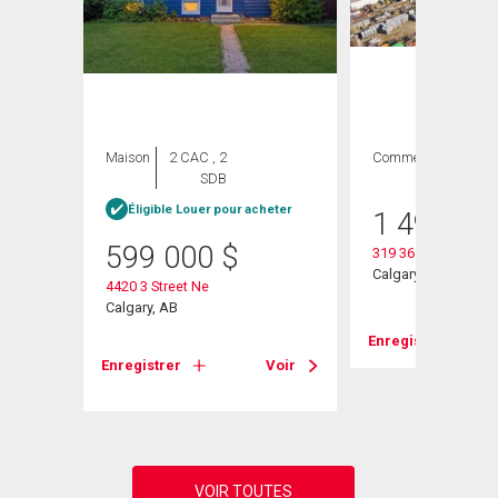
Maison
2 CAC , 2
Commercial
SDB
Éligible Louer pour acheter
1 499 90
599 000
$
319 36 Avenue Ne
Calgary, AB
4420 3 Street Ne
Calgary, AB
Enregistrer
Voir
Enregistrer
Voir