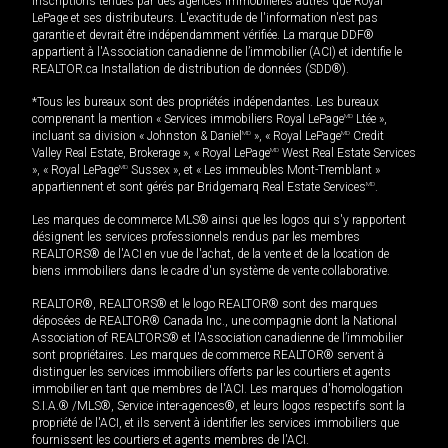
inscriptions tenues par des agences immobilières autres que Royal
LePage et ses distributeurs. L'exactitude de l'information n'est pas
garantie et devrait être indépendamment vérifiée. La marque DDF®
appartient à l'Association canadienne de l’immobilier (ACI) et identifie le
REALTOR.ca Installation de distribution de données (SDD®).
*Tous les bureaux sont des propriétés indépendantes. Les bureaux
comprenant la mention « Services immobiliers Royal LePage
MD
Ltée »,
incluant sa division « Johnston & Daniel
MD
», « Royal LePage
MD
Credit
Valley Real Estate, Brokerage », « Royal LePage
MD
West Real Estate Services
», « Royal LePage
MD
Sussex », et « Les immeubles Mont-Tremblant »
appartiennent et sont gérés par Bridgemarq Real Estate Services
MD
.
Les marques de commerce MLS® ainsi que les logos qui s'y rapportent
désignent les services professionnels rendus par les membres
REALTORS® de l'ACI en vue de l'achat, de la vente et de la location de
biens immobiliers dans le cadre d'un système de vente collaborative.
REALTOR®, REALTORS® et le logo REALTOR® sont des marques
déposées de REALTOR® Canada Inc., une compagnie dont la National
Association of REALTORS® et l'Association canadienne de l’immobilier
sont propriétaires. Les marques de commerce REALTOR® servent à
distinguer les services immobiliers offerts par les courtiers et agents
immobilier en tant que membres de l'ACI. Les marques d'homologation
S.I.A.® /MLS®, Service inter-agences®, et leurs logos respectifs sont la
propriété de l'ACI, et ils servent à identifier les services immobiliers que
fournissent les courtiers et agents membres de l'ACI.