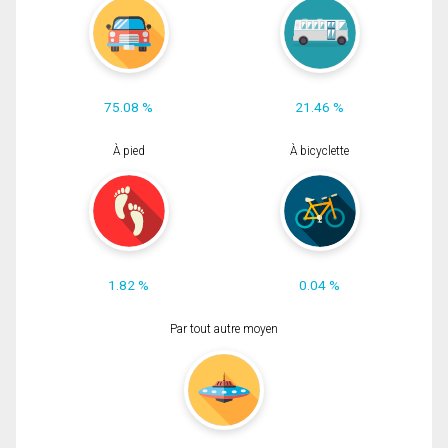
75.08 %
21.46 %
À pied
À bicyclette
1.82 %
0.04 %
Par tout autre moyen