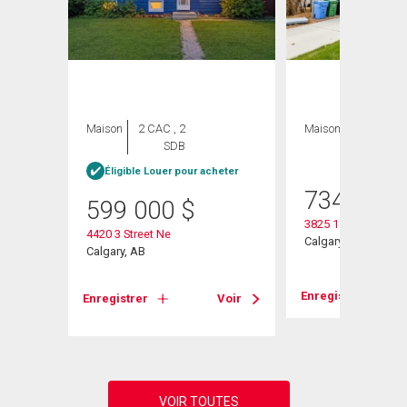
Maison
2 CAC , 2
Maison
3 CAC , 4
SDB
SDB
heter
Éligible Louer pour acheter
734 999
599 000
$
3825 1 Street Ne
4420 3 Street Ne
Calgary, AB
Calgary, AB
Enregistrer
Voir
Enregistrer
Voir