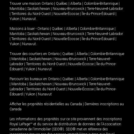
Trouver une maison
Ontario
|
Québec
|
Alberta
|
Colombie-Britannique
|
Manitoba
|
Saskatchewan
|
Nouveau-Brunswick
|
Terre-Neuve-et-Labrador
|
Territoires du Nord-Ouest
|
Nouvelle-Écosse
|
Île-du-Prince-Édouard
|
Yukon
|
Nunavut
.
Maisons à louer -
Ontario
|
Québec
|
Alberta
|
Colombie-Britannique
|
Manitoba
|
Saskatchewan
|
Nouveau-Brunswick
|
Terre-Neuve-et-Labrador
|
Territoires du Nord-Ouest
|
Nouvelle-Écosse
|
Île-du-Prince-Édouard
|
Yukon
|
Nunavut
.
Trouver des courtiers en
Ontario
|
Québec
|
Alberta
|
Colombie-Britannique
|
Manitoba
|
Saskatchewan
|
Nouveau-Brunswick
|
Terre-Neuve-et-
Labrador
|
Territoires du Nord-Ouest
|
Nouvelle-Écosse
|
Île-du-Prince-
Édouard
|
Yukon
|
Nunavut
Parcourir les bureaux en
Ontario
|
Québec
|
Alberta
|
Colombie-Britannique
|
Manitoba
|
Saskatchewan
|
Nouveau-Brunswick
|
Terre-Neuve-et-
Labrador
|
Territoires du Nord-Ouest
|
Nouvelle-Écosse
|
Île-du-Prince-
Édouard
|
Yukon
|
Nunavut
Afficher les propriétés résidentielles au Canada
|
Dernières inscriptions au
Canada
Les informations des propriétés sur ce site proviennent des inscriptions
Royal LePage
MD
et du service de distribution de données de l'Association
canadienne de l’immobilier (SDD®). SDD® met en référence des